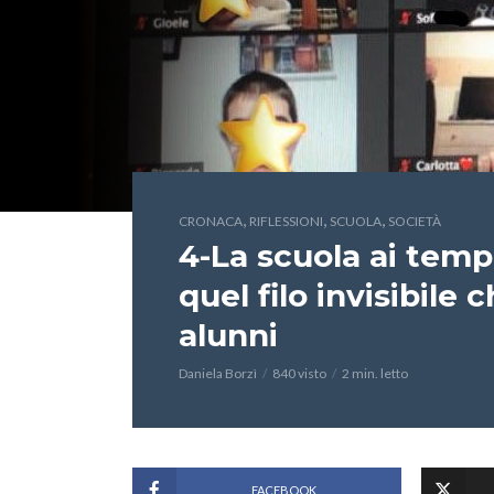
,
,
,
CRONACA
RIFLESSIONI
SCUOLA
SOCIETÀ
4-La scuola ai tempi
quel filo invisibile
alunni
Daniela Borzì
840 visto
2 min. letto
FACEBOOK