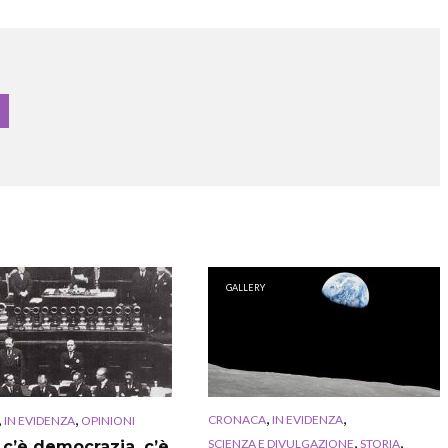
GALLERY
,
,
,
,
CRONACA
IN EVIDENZA
IN EVIDENZA
OPINIONI
,
,
SCIENZA E DIVULGAZIONE
STORIA
 c’è democrazia, c’è