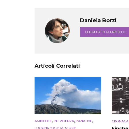
Daniela Borzì
LEGGI TUTTI GLI ARTICOLI
Articoli Correlati
,
,
,
AMBIENTE
IN EVIDENZA
INIZIATIVE
CRONACA
,
,
LUOGHI
SOCIETÀ
STORIE
Finché