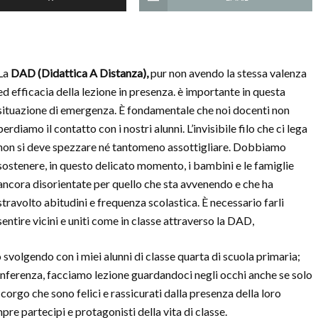
La
DAD (Didattica A Distanza),
pur non avendo la stessa valenza
ed efficacia della lezione in presenza. è importante in questa
situazione di emergenza. È fondamentale che noi docenti non
perdiamo il contatto con i nostri alunni. L’invisibile filo che ci lega
non si deve spezzare né tantomeno assottigliare. Dobbiamo
sostenere, in questo delicato momento, i bambini e le famiglie
ancora disorientate per quello che sta avvenendo e che ha
stravolto abitudini e frequenza scolastica. È necessario farli
sentire vicini e uniti come in classe attraverso la DAD,
 svolgendo con i miei alunni di classe quarta di scuola primaria;
onferenza, facciamo lezione guardandoci negli occhi anche se solo
rgo che sono felici e rassicurati dalla presenza della loro
re partecipi e protagonisti della vita di classe.