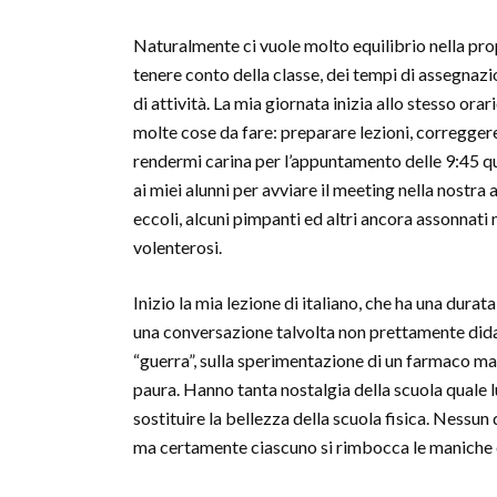
Naturalmente ci vuole molto equilibrio nella pr
tenere conto della classe, dei tempi di assegnazi
di attività. La mia giornata inizia allo stesso ora
molte cose da fare: preparare lezioni, correggere
rendermi carina per l’appuntamento delle 9:45 qua
ai miei alunni per avviare il meeting nella nostra 
eccoli, alcuni pimpanti ed altri ancora assonnati 
volenterosi.
Inizio la mia lezione di italiano, che ha una dura
una conversazione talvolta non prettamente didat
“guerra”, sulla sperimentazione di un farmaco mag
paura. Hanno tanta nostalgia della scuola quale lu
sostituire la bellezza della scuola fisica. Nessun
ma certamente ciascuno si rimbocca le maniche e 