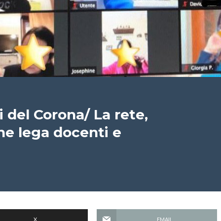
 del Corona/ La rete,
 che lega docenti e
X
EMAIL