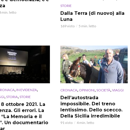
za
STORIE
4 min. letto
Dalla Terra (di nuovo) alla
Luna
169 visto
5 min. letto
,
,
,
,
,
CRONACA
IN EVIDENZA
CRONACA
OPINIONI
SOCIETÀ
VIAGGI
,
,
GI
STORIA
STORIE
Dell’autostrada
impossibile. Del treno
 8 ottobre 2021. La
lentissimo. Dello scecco.
nza. Gli errori. La
Della Sicilia irredimibile
 “La Memoria e il
”. Un documentario
91 visto
4 min. letto
ar