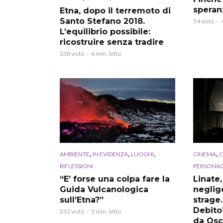
speran
Etna, dopo il terremoto di
Santo Stefano 2018.
54 visto
L’equilibrio possibile:
ricostruire senza tradire
338 visto
6 min. letto
,
,
,
,
AMBIENTE
IN EVIDENZA
LUOGHI
CINEMA
RIFLESSIONI
PERSONAG
“E’ forse una colpa fare la
Linate,
Guida Vulcanologica
neglige
sull’Etna?”
strage.
Debito
232 visto
5 min. letto
da Osc