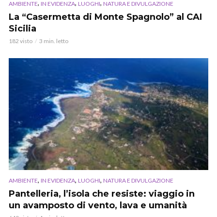
,
,
,
AMBIENTE
IN EVIDENZA
LUOGHI
NATURA E DIVULGAZIONE
La “Casermetta di Monte Spagnolo” al CAI
Sicilia
182 visto
3 min. letto
,
,
,
AMBIENTE
IN EVIDENZA
LUOGHI
NATURA E DIVULGAZIONE
Pantelleria, l’isola che resiste: viaggio in
un avamposto di vento, lava e umanità