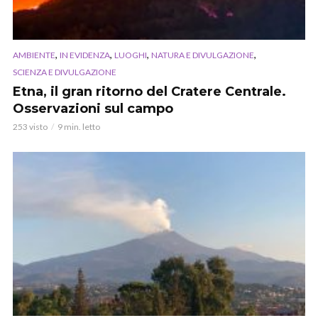
,
,
,
,
AMBIENTE
IN EVIDENZA
LUOGHI
NATURA E DIVULGAZIONE
SCIENZA E DIVULGAZIONE
Etna, il gran ritorno del Cratere Centrale.
Osservazioni sul campo
253 visto
9 min. letto