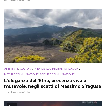
640 visto
4 min. letto
,
,
,
,
,
AMBIENTE
CULTURA
IN EVIDENZA
IN LIBRERIA
LUOGHI
,
NATURA E DIVULGAZIONE
SCIENZA E DIVULGAZIONE
L’eleganza dell’Etna, presenza viva e
mutevole, negli scatti di Massimo Siragusa
158 visto
6 min. letto
VIDEO