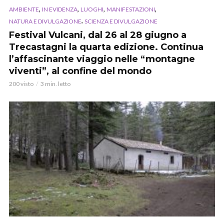
,
,
,
,
AMBIENTE
IN EVIDENZA
LUOGHI
MANIFESTAZIONI
,
NATURA E DIVULGAZIONE
SCIENZA E DIVULGAZIONE
Festival Vulcani, dal 26 al 28 giugno a
Trecastagni la quarta edizione. Continua
l’affascinante viaggio nelle “montagne
viventi”, al confine del mondo
200 visto
3 min. letto