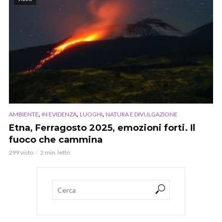
,
,
,
AMBIENTE
IN EVIDENZA
LUOGHI
NATURA E DIVULGAZIONE
Etna, Ferragosto 2025, emozioni forti. Il
fuoco che cammina
299 visto
2 min. letto