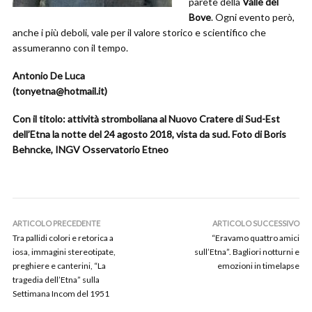
parete della
Valle del
Bove
. Ogni evento però,
anche i più deboli, vale per il valore storico e scientifico che
assumeranno con il tempo.
Antonio De Luca
(
tonyetna@hotmail.it
)
Con il titolo: attività stromboliana al Nuovo Cratere di Sud-Est
dell’Etna la notte del 24 agosto 2018, vista da sud. Foto di Boris
Behncke, INGV Osservatorio Etneo
ARTICOLO PRECEDENTE
ARTICOLO SUCCESSIVO
Tra pallidi colori e retorica a
“Eravamo quattro amici
iosa, immagini stereotipate,
sull’Etna”. Bagliori notturni e
preghiere e canterini, “La
emozioni in timelapse
tragedia dell’Etna” sulla
Settimana Incom del 1951