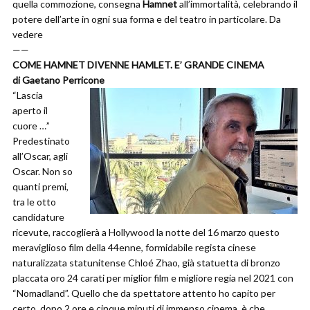
quella commozione, consegna
Hamnet
all’immortalità, celebrando il
potere dell’arte in ogni sua forma e del teatro in particolare. Da
vedere
——
COME HAMNET DIVENNE HAMLET. E’ GRANDE CINEMA
di Gaetano Perricone
“Lascia
aperto il
cuore …”
Predestinato
all’Oscar, agli
Oscar. Non so
quanti premi,
tra le otto
candidature
ricevute, raccoglierà a Hollywood la notte del 16 marzo questo
meraviglioso film della 44enne, formidabile regista cinese
naturalizzata statunitense Chloé Zhao, già statuetta di bronzo
placcata oro 24 carati per miglior film e migliore regia nel 2021 con
“Nomadland”. Quello che da spettatore attento ho capito per
certo, dopo 2 ore e cinque minuti di immenso cinema, è che