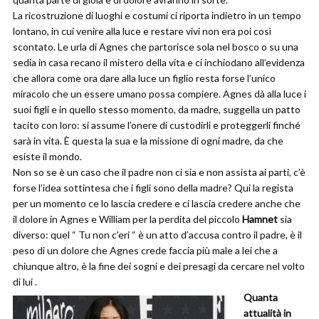
La ricostruzione di luoghi e costumi ci riporta indietro in un tempo
lontano, in cui venire alla luce e restare vivi non era poi così
scontato. Le urla di Agnes che partorisce sola nel bosco o su una
sedia in casa recano il mistero della vita e ci inchiodano all’evidenza
che allora come ora dare alla luce un figlio resta forse l’unico
miracolo che un essere umano possa compiere. Agnes dà alla luce i
suoi figli e in quello stesso momento, da madre, suggella un patto
tacito con loro: si assume l’onere di custodirli e proteggerli finché
sarà in vita. È questa la sua e la missione di ogni madre, da che
esiste il mondo.
Non so se è un caso che il padre non ci sia e non assista ai parti, c’è
forse l’idea sottintesa che i figli sono della madre? Qui la regista
per un momento ce lo lascia credere e ci lascia credere anche che
il dolore in Agnes e William per la perdita del piccolo
Hamnet
sia
diverso: quel “ Tu non c’eri “ è un atto d’accusa contro il padre, è il
peso di un dolore che Agnes crede faccia più male a lei che a
chiunque altro, è la fine dei sogni e dei presagi da cercare nel volto
di lui .
Quanta
attualità in