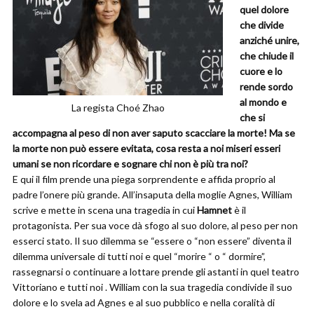
quel dolore
che divide
anziché unire,
che chiude il
cuore e lo
rende sordo
al mondo e
La regista Choé Zhao
che si
accompagna al peso di non aver saputo scacciare la morte! Ma se
la morte non può essere evitata, cosa resta a noi miseri esseri
umani se non ricordare e sognare chi non è più tra noi?
E qui il film prende una piega sorprendente e affida proprio al
padre l’onere più grande. All’insaputa della moglie Agnes, William
scrive e mette in scena una tragedia in cui
Hamnet
è il
protagonista. Per sua voce dà sfogo al suo dolore, al peso per non
esserci stato. Il suo dilemma se “essere o “non essere” diventa il
dilemma universale di tutti noi e quel “morire “ o “ dormire”,
rassegnarsi o continuare a lottare prende gli astanti in quel teatro
Vittoriano e tutti noi . William con la sua tragedia condivide il suo
dolore e lo svela ad Agnes e al suo pubblico e nella coralità di