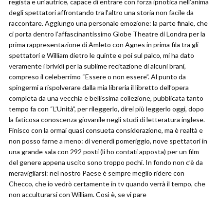
regista e un’autrice, capace di entrare con forza ipnotica nell’anima
degli spettatori affrontando tra l’altro una storia non facile da
raccontare. Aggiungo una personale emozione: la parte finale, che
ci porta dentro l’affascinantissimo Globe Theatre di Londra per la
prima rappresentazione di Amleto con Agnes in prima fila tra gli
spettatori e William dietro le quinte e poi sul palco, mi ha dato
veramente i brividi per la sublime recitazione di alcuni brani,
compreso il celeberrimo “Essere o non essere”. Al punto da
spingermi a rispolverare dalla mia libreria il libretto dell’opera
completa da una vecchia e bellissima collezione, pubblicata tanto
tempo fa con “L’Unità”, per rileggerlo, direi più leggerlo oggi, dopo
la faticosa conoscenza giovanile negli studi di letteratura inglese.
Finisco con la ormai quasi consueta considerazione, ma è realtà e
non posso farne a meno: di venerdì pomeriggio, nove spettatori in
una grande sala con 292 posti (li ho contati apposta) per un film
del genere appena uscito sono troppo pochi. In fondo non c’è da
meravigliarsi: nel nostro Paese è sempre meglio ridere con
Checco, che io vedrò certamente in tv quando verrà il tempo, che
non acculturarsi con William. Così è, se vi pare