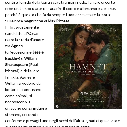
sentire l’umido della terra scavata a mani nude, l’amaro di certe
erbe un tempo usate per guarire il corpo e allontanare la morte,
perché è questo che fa da sempre l’uomo: scacciare la morte.
Sulle note magnifiche di
Max Richter.
Il film, giustamente
candidato all’
Oscar
,
narra la storia d’amore
tra
Agnes
(un’eccezionale
Jessie
Buckley
) e
William
Shakespeare
(
Paul
Mescal
) e della loro
famiglia. Agnes e
William si vedono da
lontano, si annusano
come animali, si
riconoscono, si
uniscono senza indugi e
si amano, cercando
conferme e presagi l’uno negli occhi dell’altra, ignari di quale vita e
quanta parte di gioia e di dolore avranno in sorte.