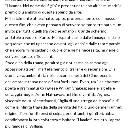
“Hamnet. Nel nome del figlio” è predestinato con altissimi meriti al
premio più ambito di questa splendida arte.
Mi ha talmente affascinato, rapito, profondamente commosso
questo film, che avevo pensato di scrivere soltanto tre parole, un
invito per tutti quelli tra voi che amano il grande schermo:
andatelo a vedere. Punto. Ma, ispiratissimo dalle immagini e dalle
sequenze che mi ripassano davanti agli occhi e dalle tante parole
che ancora mi riscaldano il cuore che ne ha necessità, mi viene di
scrivere queste riflessioni.
Poco dico della trama, peraltro già notissima da tempo agli
appassionati per il martellamento di trailer e di recensioni. E’ la
storia vera, ambientata nella seconda metà del Cinquecento,
dell’amore intenso nato a Stratford-upon-Evon, tra il celeberrimo
poeta e drammaturgo inglese William Shakespeare e la bella e
selvaggia moglie Anne Hathaway, nel film diventata Agnes,
viscerale nei suoi sentimenti, “figlia di una strega del bosco” e di
come la infinita tragedia della perdita del figlio undicenne Hamnet,
origine di profondi sensi di colpa per entrambi i genitori, abbia
condizionato la loro esistenza e ispirato “Hamlet”, Amleto, l’opera
più famosa di William.