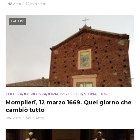
148 visto
12 min. letto
GALLERY
,
,
,
,
,
CULTURA
IN EVIDENZA
INIZIATIVE
LUOGHI
STORIA
STORIE
Mompileri, 12 marzo 1669. Quel giorno che
cambiò tutto
306 visto
6 min. letto