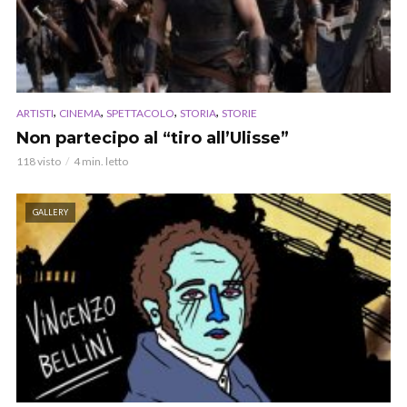
,
,
,
,
ARTISTI
CINEMA
SPETTACOLO
STORIA
STORIE
Non partecipo al “tiro all’Ulisse”
118 visto
4 min. letto
GALLERY