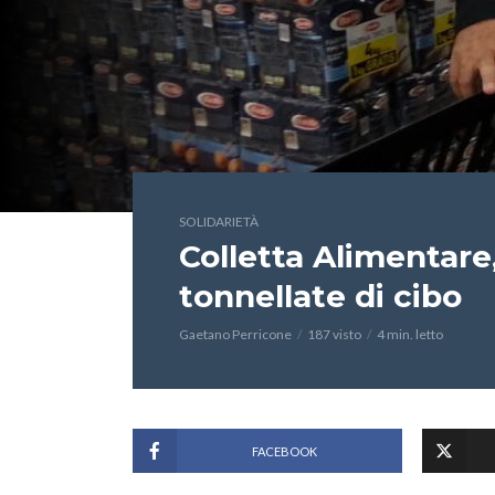
SOLIDARIETÀ
Colletta Alimentare,
tonnellate di cibo
Gaetano Perricone
187 visto
4 min. letto
FACEBOOK