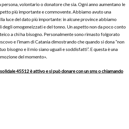
a persona, volontario o donatore che sia. Ogni anno aumentano le
l’aspetto più importante e commovente. Abbiamo avuto una
alla luce del dato più importante: in alcune province abbiamo
lli degli omogeneizzati e del tonno. Un aspetto non da poco conto
proteico a chi ha bisogno. Personalmente sono rimasto folgorato
ivescovo e l’imam di Catania dimostrando che quando si dona “non
tuo bisogno e il mio siano uguali e soddisfatti”. E questa è una
l’emozione del momento».
 solidale 45512 è attivo e si può donare con un sms o chiamando