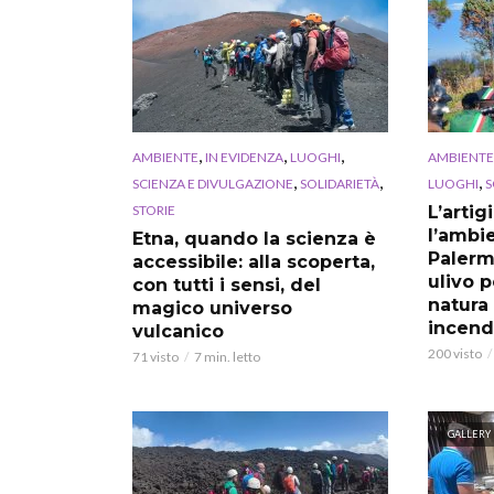
,
,
,
AMBIENTE
IN EVIDENZA
LUOGHI
AMBIENTE
,
,
,
SCIENZA E DIVULGAZIONE
SOLIDARIETÀ
LUOGHI
S
STORIE
L’artig
l’ambi
Etna, quando la scienza è
Palerm
accessibile: alla scoperta,
ulivo p
con tutti i sensi, del
natura
magico universo
incend
vulcanico
200 visto
71 visto
7 min. letto
GALLERY