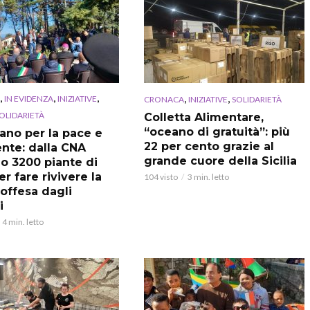
,
,
,
,
,
IN EVIDENZA
INIZIATIVE
CRONACA
INIZIATIVE
SOLIDARIETÀ
OLIDARIETÀ
Colletta Alimentare,
“oceano di gratuità”: più
iano per la pace e
22 per cento grazie al
ente: dalla CNA
grande cuore della Sicilia
o 3200 piante di
er fare rivivere la
104 visto
3 min. letto
 offesa dagli
i
4 min. letto