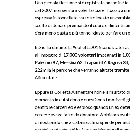
Una piccola flessione si è registrata anche in Sici
dal 2007, non sembra voler lasciare il passo a un
espressa in tonnellate, va sottolineato un cambi
scelto di donare premiando il cuore e dimenticando
c’era meno pasta e più tonno, giusto per fare un
In Sicilia durante la #colletta2016 sono state ra
all’impegno di
17.000 volontari
impegnati in
1.0
Palermo 87, Messina 62, Trapani 47, Ragusa 34, S
222mila le persone che verranno aiutate tramite l
Alimentare.
Eppure la Colletta Alimentare non è il risultato d
momento in cui si dona e quest’anno i motivi di g
dentro le carceri ed è esploso quando un ex deten
carcere aveva fatto da donatore. Abbiamo avuto l
dimostrando che a Catania, chi si spende per aiuta
perché crede che chi ha fame ha bisogno di mangia