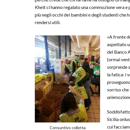
Kheit ci hanno regalato una commozione vera e p
più negli occhi dei bambini e degli studenti che h
rendersi utili.
«A fronte de
aspettato u
del Banco Al
(ormai vent
sorprende s
la fatica: i
proseguono 
sorriso che
un’emozion
Soddisfatto
Sicilia onlus
cui facciamo
Consuntivo colletta