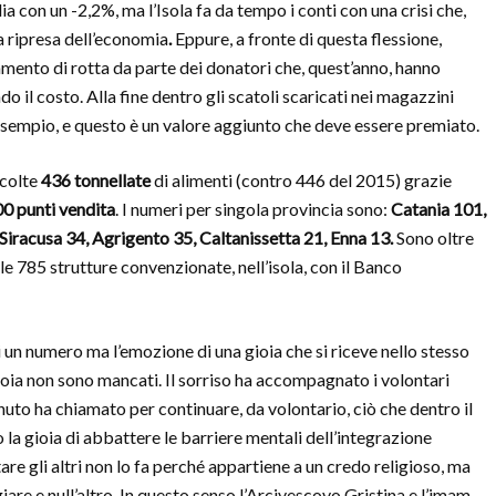
lia con un -2,2%, ma l’Isola fa da tempo i conti con una crisi che,
a ripresa dell’economia
.
Eppure, a fronte di questa flessione,
amento di rotta da parte dei donatori che, quest’anno, hanno
 il costo. Alla fine dentro gli scatoli scaricati nei magazzini
 esempio, e questo è un valore aggiunto che deve essere premiato.
ccolte
436 tonnellate
di alimenti (contro 446 del 2015) grazie
00 punti vendita
. I numeri per singola provincia sono:
Catania 101,
iracusa 34, Agrigento 35, Caltanissetta 21, Enna 13.
Sono oltre
e 785 strutture convenzionate, nell’isola, con il Banco
i un numero ma l’emozione di una gioia che si riceve nello stesso
ioia non sono mancati. Il sorriso ha accompagnato i volontari
uto ha chiamato per continuare, da volontario, ciò che dentro il
a gioia di abbattere le barriere mentali dell’integrazione
re gli altri non lo fa perché appartiene a un credo religioso, ma
re e null’altro. In questo senso l’Arcivescovo Gristina e l’imam