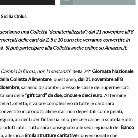
Sicilia Onlus
quest’anno una Colletta “dematerializzata”: dal 21 novembre all’8
rmercati delle card da 2, 5 e 10 euro che verranno
convertite in
tà.
Si può partecipare alla Colletta anche online su
Amazon.it,
“
Cambia la forma, non la sostanza
” della 24°
Giornata Nazionale
della Colletta Alimentare
: quest’anno,
dal 21 novembre all’8
dicembre
, saranno disponibili presso le casse dei supermercati
italiani delle “
gift card” da due, cinque e dieci euro
. Al termine
della Colletta, il valore complessivo di tutte le card sarà
convertito in prodotti alimentari non deperibili come pelati,
legumi, alimenti per l’infanzia, olio, pesce e carne in scatola e altri
prodotti utili. Tutto sarà consegnato alle sedi regionali del
Banco
à, alle circa
8mila strutture caritative
convenzionate che