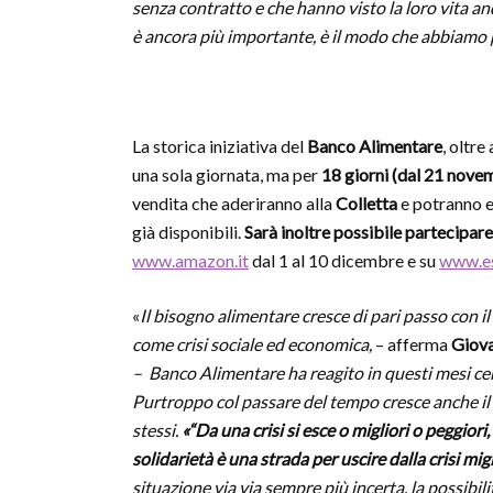
senza contratto e che hanno visto la loro vita an
è ancora più importante, è il modo che abbiamo p
La storica iniziativa del
Banco Alimentare
, oltre
una sola giornata, ma per
18 giorni (dal 21 nove
vendita che aderiranno alla
Colletta
e potranno es
già disponibili.
Sarà inoltre possibile partecipar
www.amazon.it
dal 1 al 10 dicembre e su
www.es
«
Il bisogno alimentare cresce di pari passo con il 
come crisi sociale ed economica,
– afferma
Giova
– Banco Alimentare ha reagito in questi mesi ce
Purtroppo col passare del tempo cresce anche il t
stessi.
«“
Da una crisi si esce o migliori o peggior
solidarietà è una strada per uscire dalla crisi migl
situazione via via sempre più incerta, la possibilit