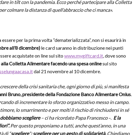
dare in tilt con la pandemia. Ecco perché partecipare alla Colletta
er colmare la distanza di quell’abbraccio che ci manca».
 a essere per la prima volta “dematerializzata”, non si esaurirà in
mbre all’8 dicembre)
le card saranno in distribuzione nei punti
sere acquistate on line sul sito
www.mygiftcard.it
, dove sono
e alla Colletta Alimentare facendo una spesa online
sul sito
selungaacasa.it
dal 21 novembre al 10 dicembre.
crescere della crisi sanitaria che, ogni giorno di più, si manifesta
nni Bruno, presidente della Fondazione Banco Alimentare Onlus
.
rcando di incrementare lo sforzo organizzativo messo in campo.
imore, lo smarrimento e per molti il rischio di rinchiudersi in sé
i, dobbiamo scegliere
– ci ha ricordato Papa Francesco
–.
E la
iori”.
Per questo proponiamo a tutti, anche quest’anno, in una
à di “
scegliere
”
: scegliere per un gesto di solidarietà.
Chiediamo