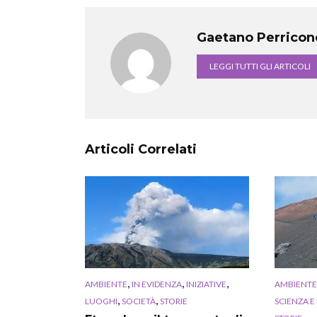
Gaetano Perricon
LEGGI TUTTI GLI ARTICOLI
Articoli Correlati
,
,
,
AMBIENTE
IN EVIDENZA
INIZIATIVE
AMBIENTE
,
,
LUOGHI
SOCIETÀ
STORIE
SCIENZA E