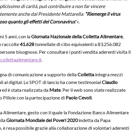
licissimo di carità, può contribuire a non far vincere
ntemente anche dal Presidente Mattarella:
“R
iemerge il virus
oloso quanto gli effetti del Coronavirus
”».
mi 5 anni, con la
Giornata Nazionale della Colletta Alimentare
,
e raccolte
41.628
tonnellate di cibo equivalenti a 83.256.082
persone bisognose. Per consultare i punti vendita aderenti visita il
ollettaalimentare.it
.
na di comunicazione a supporto della
Colletta
integra mezzi
li al digital. Lo SPOT di lancio ha come testimonial
Claudio
o
ed è stata realizzata da
Mate
. Per il web sono state realizzate
o Pillole con la partecipazione di
Paolo Cevoli
.
ta Alimentare, gesto con il quale la Fondazione Banco Alimentare
alla
Giornata Mondiale dei Poveri 2020
indetta da Papa
 è resa possibile grazie alla collaborazione di volontari aderenti