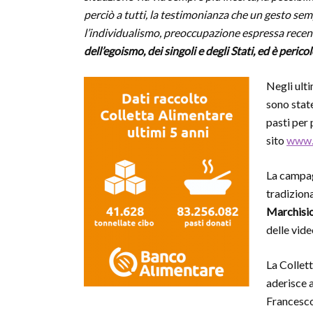
perciò a tutti, la testimonianza che un gesto semp
l’individualismo, preoccupazione espressa rece
dell’egoismo, dei singoli e degli Stati, ed è peric
Negli ulti
sono stat
pasti per 
sito
www.c
La campag
tradiziona
Marchisi
delle vide
La Collet
aderisce 
Francesco,