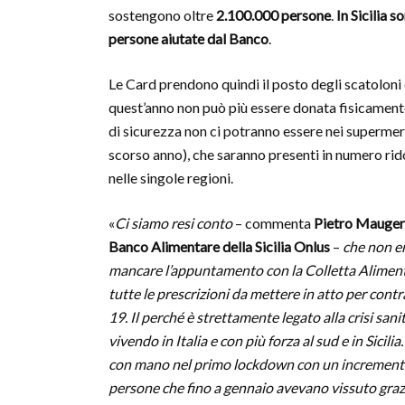
sostengono oltre
2.100.000 persone
.
In Sicilia 
persone aiutate dal Banco
.
Le Card prendono quindi il posto degli scatoloni 
quest’anno non può più essere donata fisicamente,
di sicurezza non ci potranno essere nei supermerca
scorso anno), che saranno presenti in numero ri
nelle singole regioni.
«
Ci siamo resi conto
– commenta
Pietro Maugeri
Banco Alimentare della Sicilia Onlus
–
che non er
mancare l’appuntamento con la Colletta Alimen
tutte le prescrizioni da mettere in atto per contr
19. Il perché è strettamente legato alla crisi san
vivendo in Italia e con più forza al sud e in Sici
con mano nel primo lockdown con un incremento di
persone che fino a gennaio avevano vissuto grazi