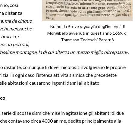
anno, così
ima distanza
a, ma da cinque
Brano da Breve raguaglio degl’incendi di
e vehemenza, che
Mongibello avvenuti in quest’anno 1669, di
braccia, e
Tommaso Tedeschi Paternò
uocati petroni,
tissime montagne, la di cui altezza un mezzo miglio oltrepassa
».
oco distante, comunque lì dove i nicolositi svolgevano le proprie
rizia. In ogni caso l’intensa attività sismica che precedette
 delle abitazioni causarono ingenti danni all’abitato.
rco
na serie di scosse sismiche mise in agitazione gli abitanti di due
che contavano circa 4000 anime, dedite principalmente alla