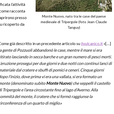
ficata l’attività
 come racconta
Monte Nuovo, nato tra le case del paese
 aprirono presso
medievale di Tripergole (foto Jean-Claude
 fu ricoperto da
Tanguy)
Come già descritto in un precedente articolo su
ilvulcanico.it
«[…]
la gente di Pozzuoli abbandonò le case, mentre il mare si era
ritirato lasciando in secca barche e un gran numero di pesci morti.
L’eruzione proseguì per due giorni e due notti con continui lanci di
materiale dal cratere e sbuffi di pomici e ceneri.
Cinque giorni
dopo l’inizio, dove prima vi era una vallata, si era formato un
monte (denominato subito
Monte Nuovo
) che seppellì il castello
di Tripergole e l’area circostante fino al lago d’Averno. Alla
sommità del monte, il cratere che si formò raggiunse la
circonferenza di un quarto di miglio
.»