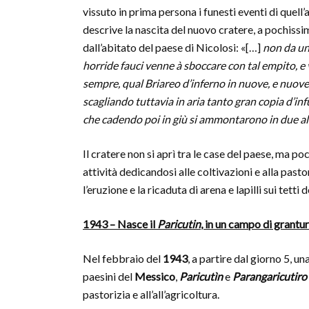
vissuto in prima persona i funesti eventi di quell’
descrive la nascita del nuovo cratere, a pochiss
dall’abitato del paese di Nicolosi: «[…]
non da un
horride fauci venne à sboccare con tal empito, 
sempre, qual Briareo d’inferno in nuove, e nuove 
scagliando tuttavia in aria tanto gran copia d’inf
che cadendo poi in giù si ammontarono in due al
Il cratere non si aprì tra le case del paese, ma p
attività dedicandosi alle coltivazioni e alla pasto
l’eruzione e la ricaduta di arena e lapilli sui tetti
1943 – Nasce il
Paricutin
, in un campo di grantu
Nel febbraio del
1943
, a partire dal giorno 5, u
paesini del
Messico
,
Paricutìn
e
Parangaricutiro
pastorizia e all’all’agricoltura.