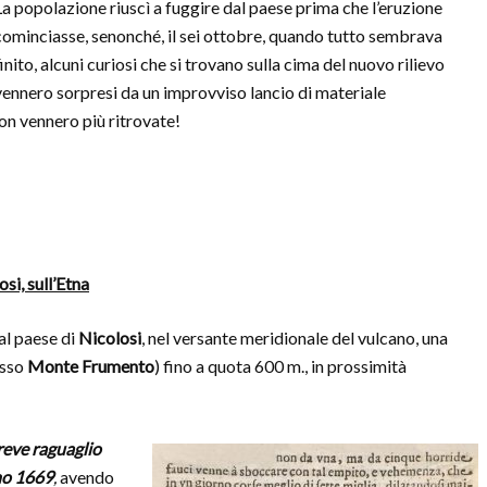
La popolazione riuscì a fuggire dal paese prima che l’eruzione
cominciasse, senonché, il sei ottobre, quando tutto sembrava
finito, alcuni curiosi che si trovano sulla cima del nuovo rilievo
vennero sorpresi da un improvviso lancio di materiale
on vennero più ritrovate!
osi, sull’Etna
al paese di
Nicolosi
, nel versante meridionale del vulcano, una
esso
Monte Frumento
) fino a quota 600 m., in prossimità
reve raguaglio
nno 1669
,
avendo