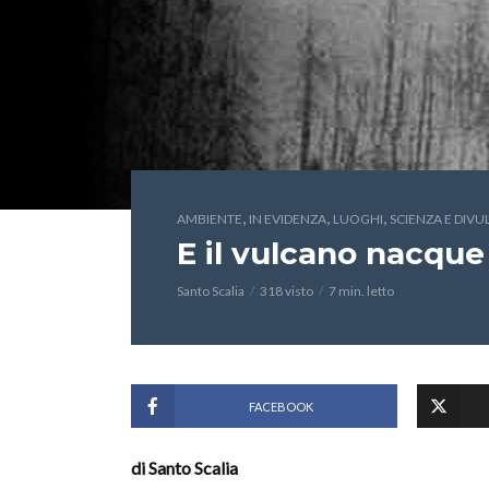
,
,
,
AMBIENTE
IN EVIDENZA
LUOGHI
SCIENZA E DIV
E il vulcano nacque 
Santo Scalia
318 visto
7 min. letto
FACEBOOK
di Santo Scalia