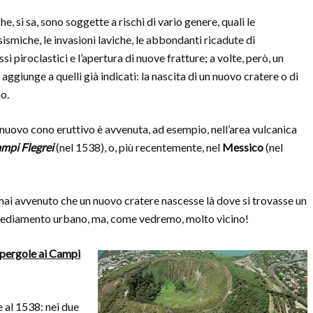
e, si sa, sono soggette a rischi di vario genere, quali le
ismiche, le invasioni laviche, le abbondanti ricadute di
lussi piroclastici e l’apertura di nuove fratture; a volte, però, un
 aggiunge a quelli già indicati: la nascita di un nuovo cratere o di
o.
 nuovo cono eruttivo è avvenuta, ad esempio, nell’area vulcanica
mpi Flegrei
(nel 1538), o, più recentemente, nel
Messico
(nel
ai avvenuto che un nuovo cratere nascesse là dove si trovasse un
sediamento urbano, ma, come vedremo, molto vicino!
ripergole ai Campi
e al 1538: nei due