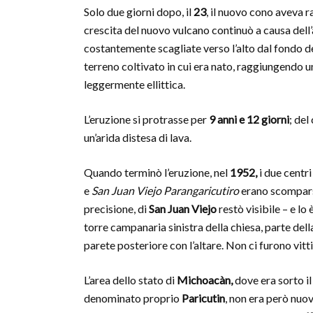
Solo due giorni dopo, il
23
, il nuovo cono aveva 
crescita del nuovo vulcano continuò a causa dell
costantemente scagliate verso l’alto dal fondo de
terreno coltivato in cui era nato, raggiungendo u
leggermente ellittica.
L’eruzione si protrasse per
9 anni e 12 giorni
; de
un’arida distesa di lava.
Quando terminò l’eruzione, nel
1952,
i due centri
e
San Juan Viejo Parangaricutiro
erano scomparsi
precisione, di
San Juan Viejo
restò visibile – e lo è
torre campanaria sinistra della chiesa, parte della
parete posteriore con l’altare. Non ci furono vitt
L’area dello stato di
Michoacàn,
dove era sorto il
denominato proprio
Paricutin
, non era però nuov