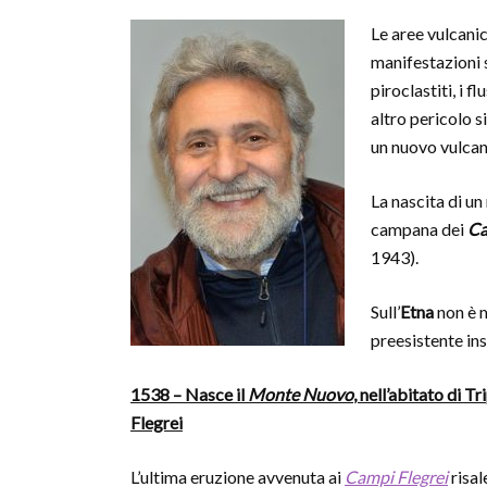
Le aree vulcanich
manifestazioni s
piroclastiti, i f
altro pericolo si
un nuovo vulcan
La nascita di un
campana dei
Ca
1943).
Sull’
Etna
non è m
preesistente in
1538 – Nasce il
Monte Nuovo
, nell’abitato di T
Flegrei
L’ultima eruzione avvenuta ai
Campi Flegrei
risal