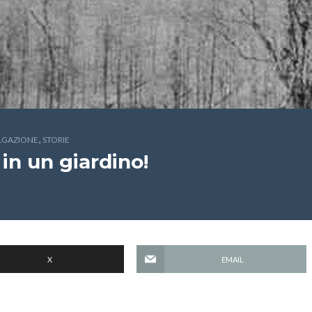
,
ULGAZIONE
STORIE
in un giardino!
X
EMAIL