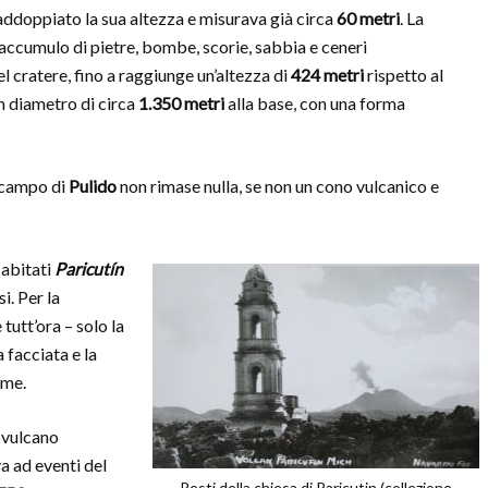
raddoppiato la sua altezza e misurava già circa
60 metri
. La
’accumulo di pietre, bombe, scorie, sabbia e ceneri
l cratere, fino a raggiunge un’altezza di
424 metri
rispetto al
n diametro di circa
1.350 metri
alla base, con una forma
l campo di
Pulido
non rimase nulla, se non un cono vulcanico e
 abitati
Paricutín
. Per la
 tutt’ora – solo la
 facciata e la
ime.
 vulcano
a ad eventi del
Resti della chiesa di Paricutin (collezione