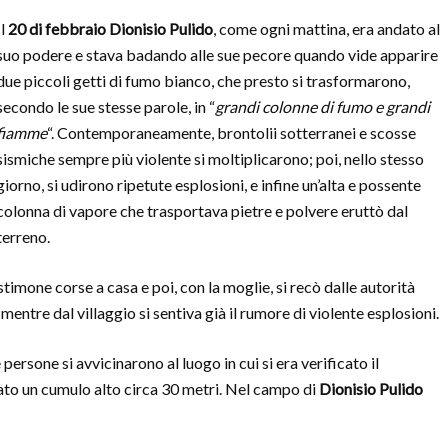
Il
20 di febbraio
Dionisio Pulido
, come ogni mattina, era andato al
suo podere e stava badando alle sue pecore quando vide apparire
due piccoli getti di fumo bianco, che presto si trasformarono,
secondo le sue stesse parole, in “
grandi colonne di fumo e grandi
fiamme
“. Contemporaneamente, brontolii sotterranei e scosse
sismiche sempre più violente si moltiplicarono; poi, nello stesso
giorno, si udirono ripetute esplosioni, e infine un’alta e possente
colonna di vapore che trasportava pietre e polvere eruttò dal
terreno.
estimone corse a casa e poi, con la moglie, si recò dalle autorità
mentre dal villaggio si sentiva già il rumore di violente esplosioni.
ersone si avvicinarono al luogo in cui si era verificato il
to un cumulo alto circa 30 metri. Nel campo di
Dionisio Pulido