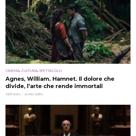
,
,
CINEMA
CULTURA
SPETTACOLO
Agnes, William. Hamnet. Il dolore che
divide, l’arte che rende immortali
169 visto
6 min. letto