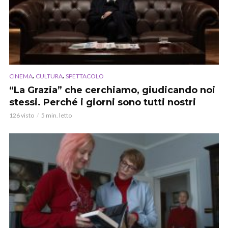
,
,
CINEMA
CULTURA
SPETTACOLO
“La Grazia” che cerchiamo, giudicando noi
stessi. Perché i giorni sono tutti nostri
126 visto
5 min. letto