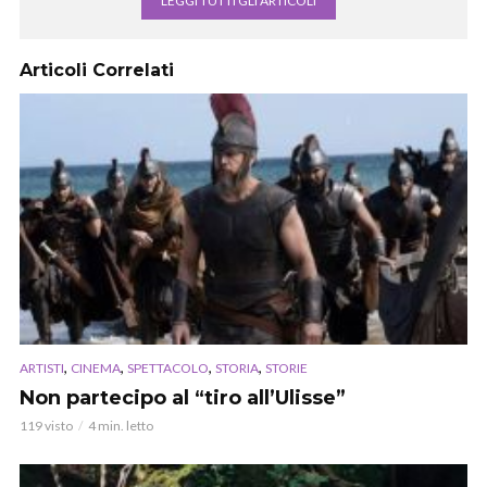
LEGGI TUTTI GLI ARTICOLI
Articoli Correlati
,
,
,
,
ARTISTI
CINEMA
SPETTACOLO
STORIA
STORIE
Non partecipo al “tiro all’Ulisse”
119 visto
4 min. letto