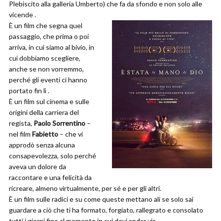
Plebiscito alla galleria Umberto) che fa da sfondo e non solo alle
vicende .
È un film che segna quel
passaggio, che prima o poi
arriva, in cui siamo al bivio, in
cui dobbiamo scegliere,
anche se non vorremmo,
perché gli eventi ci hanno
portato fin lì .
È un film sul cinema e sulle
origini della carriera del
regista,
Paolo Sorrentino
–
nel film
Fabietto
– che vi
approdò senza alcuna
consapevolezza, solo perché
aveva un dolore da
raccontare e una felicità da
ricreare, almeno virtualmente, per sé e per gli altri.
È un film sulle radici e su come queste mettano ali se solo sai
guardare a ciò che ti ha formato, forgiato, rallegrato e consolato
tutti i giorni fino al momento in cui devi andar via .