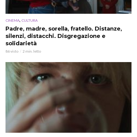
,
CINEMA
CULTURA
Padre, madre, sorella, fratello. Distanze,
silenzi, distacchi. Disgregazione e
solidarietà
86 visto
2 min. letto