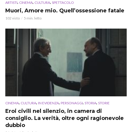
,
,
,
ARTISTI
CINEMA
CULTURA
SPETTACOLO
Muori, Amore mio. Quell’ossessione fatale
102 visto
5 min. letto
,
,
,
,
,
CINEMA
CULTURA
IN EVIDENZA
PERSONAGGI
STORIA
STORIE
Eroi civili nel silenzio, in camera di
consiglio. La verità, oltre ogni ragionevole
dubbio