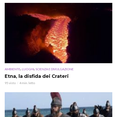
,
,
AMBIENTE
LUOGHI
SCIENZA E DIVULGAZIONE
Etna, la disfida dei Crateri
95 visto
4 min. letto