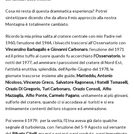
Cosa mi resta di questa drammatica esperienza? Potrei
sintetizzare dicendo che da allora il mio approccio alla nostra
Montagna è totalmente cambiato.
Ricordo la mia prima salita al cratere centrale con mio Padre nel
1960, l’eruzione del 1964, i bivacchi trascorsi all’Osservatorio con
Vincenzino Barbagallo e Giovanni Carbonaro
, l’eruzione del 1971
ed il primo tuffo al cuore quando fu accerchiato
l’Osservatorio
, le
notti del 1977, ad ammirare i parossismi del cratere di Nord-Est,
l’attività eruttiva, splendida, dell’Aprile-Giugno del 1978, le
giornate trascorse insieme alle guide,
Matteddu, Antonio
Nicoloso, Vincenzo Greco, Salvatore Ragonese, i fratelli Tomaselli,
Orazio Di Gregorio, Turi Carbonaro, Orazio Consoli, Alfio
Mazzaglia, Alfio Ponte, Carmelo Pagano
, unitamente ai più giovani,
sull’orlo del cratere, quando ci si accodava ai turisti e si era
intimamente contenti del loro stupore ed ammirazione.
Poi venne il 1979: per la verità, l’Etna aveva già dato qualche
segnale di turbolenza, con l’eruzione del 5-9 Agosto sul versante
del
Rifugio Citelli
, ma mai e poi mai avrei creduto, avrei immaginato