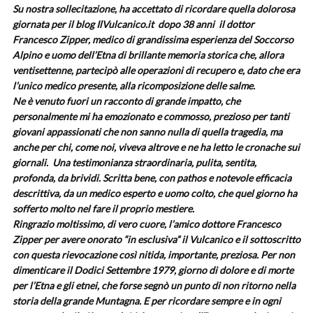
Su nostra sollecitazione, ha accettato di ricordare quella dolorosa
giornata per il blog IlVulcanico.it dopo 38 anni il dottor
Francesco Zipper, medico di grandissima esperienza del Soccorso
Alpino e uomo dell’Etna di brillante memoria storica che, allora
ventisettenne, partecipò alle operazioni di recupero e, dato che era
l’unico medico presente, alla ricomposizione delle salme.
Ne è venuto fuori un racconto di grande impatto, che
personalmente mi ha emozionato e commosso, prezioso per tanti
giovani appassionati che non sanno nulla di quella tragedia, ma
anche per chi, come noi, viveva altrove e ne ha letto le cronache sui
giornali.
Una testimonianza straordinaria, pulita, sentita,
profonda, da brividi. Scritta bene, con pathos e notevole efficacia
descrittiva, da un medico esperto e uomo colto, che quel giorno ha
sofferto molto nel fare il proprio mestiere.
Ringrazio moltissimo, di vero cuore, l’amico dottore Francesco
Zipper per avere onorato “in esclusiva” il Vulcanico e il sottoscritto
con questa rievocazione così nitida, importante, preziosa. Per non
dimenticare il Dodici Settembre 1979, giorno di dolore e di morte
per l’Etna e gli etnei, che forse segnò un punto di non ritorno nella
storia della grande Muntagna. E per ricordare sempre e in ogni