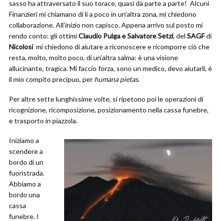
sasso ha attraversato il suo torace, quasi da parte a parte! Alcuni
Finanzieri mi chiamano di li a poco in un’altra zona, mi chiedono
collaborazione. All’inizio non capisco. Appena arrivo sul posto mi
rendo conto: gli ottimi
Claudio Pulga e Salvatore Setzi
, del
SAGF
di
Nicolosi
mi chiedono di aiutare a riconoscere e ricomporre ciò che
resta, molto, molto poco, di un’altra salma: è una visione
allucinante, tragica. Mi faccio forza, sono un medico, devo aiutarli, è
il mio compito precipuo, per
humana pietas.
Per altre sette lunghissime volte, si ripetono poi le operazioni di
ricognizione, ricomposizione, posizionamento nella cassa funebre,
e trasporto in piazzola.
Iniziamo a
scendere a
bordo di un
fuoristrada.
Abbiamo a
bordo una
cassa
funebre. I