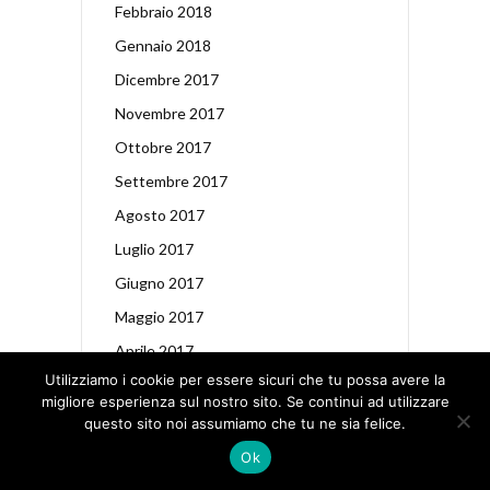
Febbraio 2018
Gennaio 2018
Dicembre 2017
Novembre 2017
Ottobre 2017
Settembre 2017
Agosto 2017
Luglio 2017
Giugno 2017
Maggio 2017
Aprile 2017
Utilizziamo i cookie per essere sicuri che tu possa avere la
Marzo 2017
migliore esperienza sul nostro sito. Se continui ad utilizzare
Febbraio 2017
questo sito noi assumiamo che tu ne sia felice.
Gennaio 2017
Ok
Dicembre 2016