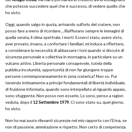
che potesse succedere quel che è successo, di vedere quello che
ho visto.
Oggi, quando salgo in quota, arrivando sull’orlo del cratere, non
posso fare a meno di ricordare….Riaffiorano sempre le immagini di
quella serata, il clima spettrale, i morti. Esserci stato, avere visto,
aver provato, invano, a confortare i familiari, mi induce a riflettere,
a considerare la necessità di abbassare i toni quando si discute di
sicurezza personale e collettiva in montagna, in particolare su un
vulcano attivo. Liberta personale consapevole, tutela della
pubblica incolumità, opportunità di non far giungere troppe
persone contemporaneamente in zona craterica? Non so. Pur
tenendo intimamente a principi fondamentali di libertà individuale,
di fruizione informata, quando sono interpellato al riguardo appaio,
sono sfuggente. Non posso non esserlo. Lo sono, penso a ragion
veduta, dopo il
12 Settembre 1979
. Ci sono stato su, quel giorno,
ho visto.
Non ho mai avuto rilevanti sicurezze nel mio rapporto con l’Etna, se
non di passione, ammirazione e rispetto. Non certo di competenza.