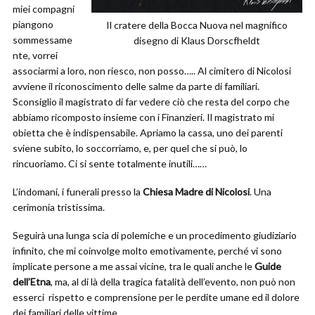
miei compagni
piangono
Il cratere della Bocca Nuova nel magnifico
sommessame
disegno di Klaus Dorscfheldt
nte, vorrei
associarmi a loro, non riesco, non posso….. Al cimitero di Nicolosi
avviene il riconoscimento delle salme da parte di familiari.
Sconsiglio il magistrato di far vedere ciò che resta del corpo che
abbiamo ricomposto insieme con i Finanzieri. Il magistrato mi
obietta che è indispensabile. Apriamo la cassa, uno dei parenti
sviene subito, lo soccorriamo, e, per quel che si può, lo
rincuoriamo. Ci si sente totalmente inutili……
L’indomani, i funerali presso la
Chiesa Madre di Nicolosi
. Una
cerimonia tristissima.
Seguirà una lunga scia di polemiche e un procedimento giudiziario
infinito, che mi coinvolge molto emotivamente, perché vi sono
implicate persone a me assai vicine, tra le quali anche le
Guide
dell’Etna
, ma, al di là della tragica fatalità dell’evento, non può non
esserci rispetto e comprensione per le perdite umane ed il dolore
dei familiari delle vittime.