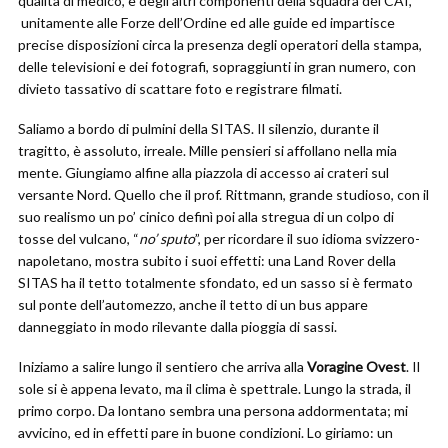
qualità di medico, e degli altri componenti della squadra del CAI,
unitamente alle Forze dell’Ordine ed alle guide ed impartisce
precise disposizioni circa la presenza degli operatori della stampa,
delle televisioni e dei fotografi, sopraggiunti in gran numero, con
divieto tassativo di scattare foto e registrare filmati.
Saliamo a bordo di pulmini della SITAS. Il silenzio, durante il
tragitto, è assoluto, irreale. Mille pensieri si affollano nella mia
mente. Giungiamo alfine alla piazzola di accesso ai crateri sul
versante Nord. Quello che il prof. Rittmann, grande studioso, con il
suo realismo un po’ cinico definì poi alla stregua di un colpo di
tosse del vulcano, “
no’ sputo
”, per ricordare il suo idioma svizzero-
napoletano, mostra subito i suoi effetti: una Land Rover della
SITAS ha il tetto totalmente sfondato, ed un sasso si è fermato
sul ponte dell’automezzo, anche il tetto di un bus appare
danneggiato in modo rilevante dalla pioggia di sassi.
Iniziamo a salire lungo il sentiero che arriva alla
Voragine Ovest
. Il
sole si è appena levato, ma il clima è spettrale. Lungo la strada, il
primo corpo. Da lontano sembra una persona addormentata; mi
avvicino, ed in effetti pare in buone condizioni. Lo giriamo: un