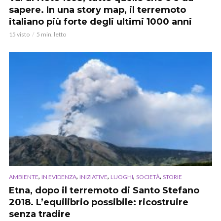
sapere. In una story map, il terremoto
italiano più forte degli ultimi 1000 anni
15 visto
5 min. letto
,
,
,
,
,
AMBIENTE
IN EVIDENZA
INIZIATIVE
LUOGHI
SOCIETÀ
STORIE
Etna, dopo il terremoto di Santo Stefano
2018. L’equilibrio possibile: ricostruire
senza tradire