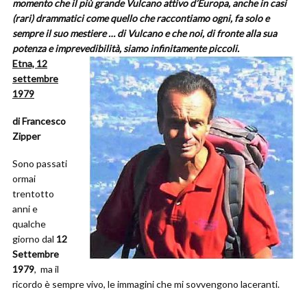
momento che il più grande Vulcano attivo d’Europa, anche in casi
(rari) drammatici come quello che raccontiamo ogni, fa solo e
sempre il suo mestiere … di Vulcano e che noi, di fronte alla sua
potenza e imprevedibilità, siamo infinitamente piccoli.
Etna, 12
settembre
1979
di Francesco
Zipper
Sono passati
ormai
trentotto
anni e
qualche
giorno dal
12
Settembre
1979
, ma il
ricordo è sempre vivo, le immagini che mi sovvengono laceranti.