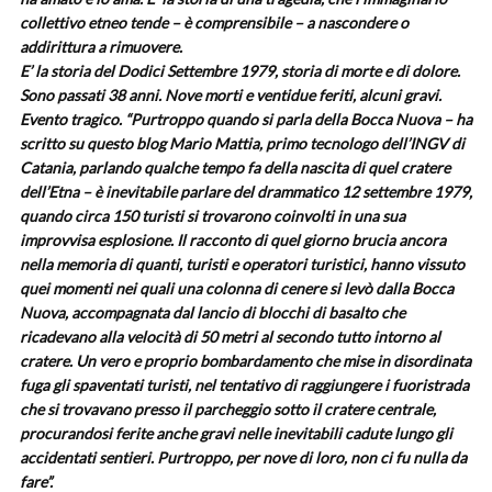
collettivo etneo tende – è comprensibile – a nascondere o
addirittura a rimuovere.
E’ la storia del Dodici Settembre 1979, storia di morte e di dolore.
Sono passati 38 anni. Nove morti e ventidue feriti, alcuni gravi.
Evento tragico. “Purtroppo quando si parla della Bocca Nuova – ha
scritto su questo blog Mario Mattia, primo tecnologo dell’INGV di
Catania, parlando qualche tempo fa della nascita di quel cratere
dell’Etna – è inevitabile parlare del drammatico 12 settembre 1979,
quando circa 150 turisti si trovarono coinvolti in una sua
improvvisa esplosione. Il racconto di quel giorno brucia ancora
nella memoria di quanti, turisti e operatori turistici, hanno vissuto
quei momenti nei quali una colonna di cenere si levò dalla Bocca
Nuova, accompagnata dal lancio di blocchi di basalto che
ricadevano alla velocità di 50 metri al secondo tutto intorno al
cratere. Un vero e proprio bombardamento che mise in disordinata
fuga gli spaventati turisti, nel tentativo di raggiungere i fuoristrada
che si trovavano presso il parcheggio sotto il cratere centrale,
procurandosi ferite anche gravi nelle inevitabili cadute lungo gli
accidentati sentieri. Purtroppo, per nove di loro, non ci fu nulla da
fare”.