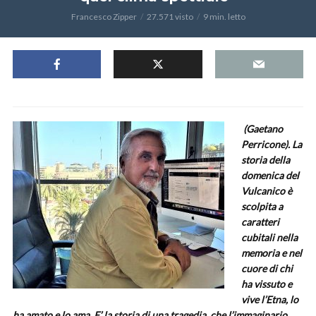
Francesco Zipper
27.571 visto
9 min. letto
(Gaetano
Perricone). La
storia della
domenica del
Vulcanico è
scolpita a
caratteri
cubitali nella
memoria e nel
cuore di chi
ha vissuto e
vive l’Etna, lo
ha amato e lo ama. E’ la storia di una tragedia, che l’immaginario