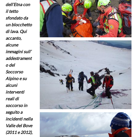
dell’Etna con
il tetto
sfondato da
un blocchetto
di lava. Qui
accanto,
alcune
immagini sull’
addestrament
o del
Soccorso
Alpino e su
alcuni
interventi
reali di
soccorso in
seguito a
incidenti nella
Valle del Bove
(2011 e 2012),