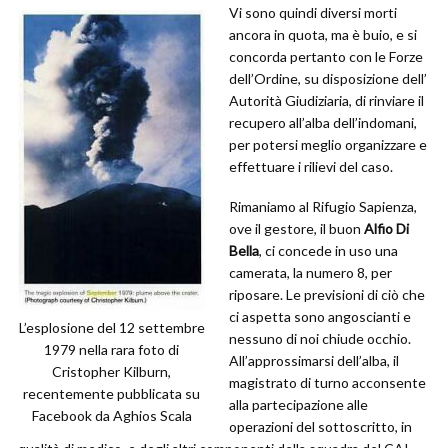
Vi sono quindi diversi morti
ancora in quota, ma è buio, e si
concorda pertanto con le Forze
dell’Ordine, su disposizione dell’
Autorità Giudiziaria, di rinviare il
recupero all’alba dell’indomani,
per potersi meglio organizzare e
effettuare i rilievi del caso.
Rimaniamo al Rifugio Sapienza,
ove il gestore, il buon
Alfio Di
Bella
, ci concede in uso una
camerata, la numero 8, per
riposare. Le previsioni di ciò che
ci aspetta sono angoscianti e
L’esplosione del 12 settembre
nessuno di noi chiude occhio.
1979 nella rara foto di
All’approssimarsi dell’alba, il
Cristopher Kilburn,
magistrato di turno acconsente
recentemente pubblicata su
alla partecipazione alle
Facebook da Aghios Scala
operazioni del sottoscritto, in