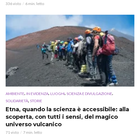
336 visto
6 min. letto
,
,
,
,
AMBIENTE
IN EVIDENZA
LUOGHI
SCIENZA E DIVULGAZIONE
,
SOLIDARIETÀ
STORIE
Etna, quando la scienza è accessibile: alla
scoperta, con tutti i sensi, del magico
universo vulcanico
71 visto
7 min. letto