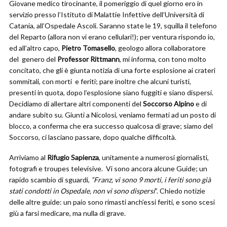
Giovane medico tirocinante, il pomeriggio di quel giorno ero in
servizio presso l’Istituto di Malattie Infettive dell’Università di
Catania, all’Ospedale Ascoli. Saranno state le 19, squilla il telefono
del Reparto (allora non vi erano cellulari!); per ventura rispondo io,
ed all’altro capo,
Pietro Tomasello
, geologo allora collaboratore
del genero del
Professor Rittmann
, mi informa, con tono molto
concitato, che gli è giunta notizia di una forte esplosione ai crateri
sommitali, con morti e feriti; pare inoltre che alcuni turisti,
presenti in quota, dopo l’esplosione siano fuggiti e siano dispersi.
Decidiamo di allertare altri componenti del
Soccorso Alpino
e di
andare subito su. Giunti a Nicolosi, veniamo fermati ad un posto di
blocco, a conferma che era successo qualcosa di grave; siamo del
Soccorso, ci lasciano passare, dopo qualche difficoltà.
Arriviamo al
Rifugio Sapienza
, unitamente a numerosi giornalisti,
fotografi e troupes televisive. Vi sono ancora alcune Guide; un
rapido scambio di sguardi,
“Franz, vi sono 9 morti, i feriti sono già
stati condotti in Ospedale, non vi sono dispersi
”. Chiedo notizie
delle altre guide: un paio sono rimasti anch’essi feriti, e sono scesi
giù a farsi medicare, ma nulla di grave.