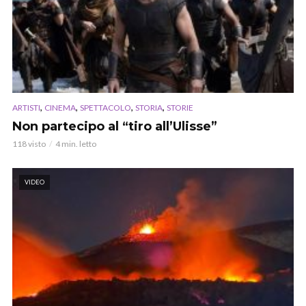
,
,
,
,
ARTISTI
CINEMA
SPETTACOLO
STORIA
STORIE
Non partecipo al “tiro all’Ulisse”
118 visto
4 min. letto
VIDEO