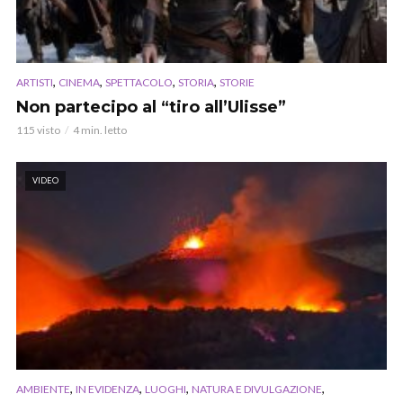
,
,
,
,
ARTISTI
CINEMA
SPETTACOLO
STORIA
STORIE
Non partecipo al “tiro all’Ulisse”
115 visto
4 min. letto
VIDEO
,
,
,
,
AMBIENTE
IN EVIDENZA
LUOGHI
NATURA E DIVULGAZIONE