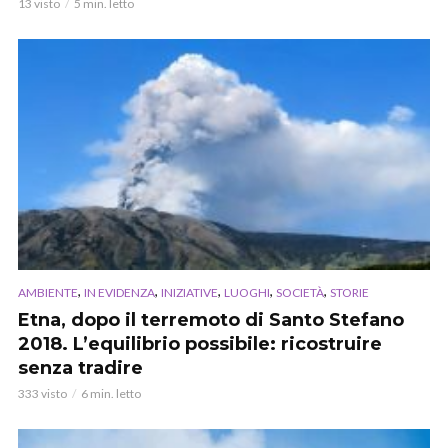
13 visto
5 min. letto
,
,
,
,
,
AMBIENTE
IN EVIDENZA
INIZIATIVE
LUOGHI
SOCIETÀ
STORIE
Etna, dopo il terremoto di Santo Stefano
2018. L’equilibrio possibile: ricostruire
senza tradire
333 visto
6 min. letto