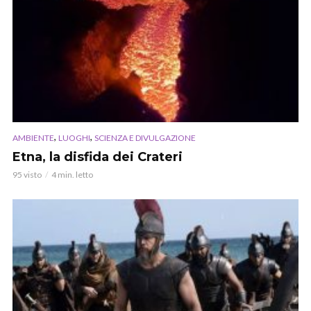
,
,
AMBIENTE
LUOGHI
SCIENZA E DIVULGAZIONE
Etna, la disfida dei Crateri
95 visto
4 min. letto