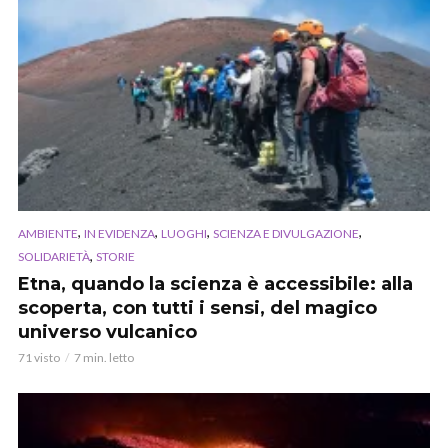
,
,
,
,
AMBIENTE
IN EVIDENZA
LUOGHI
SCIENZA E DIVULGAZIONE
,
SOLIDARIETÀ
STORIE
Etna, quando la scienza è accessibile: alla
scoperta, con tutti i sensi, del magico
universo vulcanico
71 visto
7 min. letto