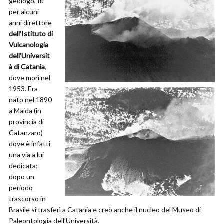
geologo, fu
per alcuni
anni direttore
dell’Istituto
di
Vulcanologia
dell’Universit
à di Catania
,
dove morì nel
1953. Era
nato nel 1890
a Maida (in
provincia di
Catanzaro)
dove è infatti
una via a lui
dedicata;
dopo un
periodo
trascorso in
Brasile si trasferì a Catania e creò anche il nucleo del Museo di
Paleontologia dell’Università.