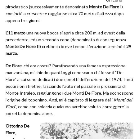
piroclastico (successivamente denominato
Monte De Fiore I
)
cominciò a crescere e raggiunse circa 70 metri di altezza dopo
appena tre giorni.
L’11 marzo
una nuova bocca si aprì a circa 200 m. ad ovest della
precedente, ed un secondo cono (denominato di conseguenza
Monte De Fiore II
) crebbe in breve tempo. L’eruzione terminò il
29
marzo
.
De Fiore
, chi era costui? Parafrasando una famosa espressione
manzoniana, mi chiedo quanti oggi conoscano chi fosse il “De
Fiore” a cui sono dedicati i due conetti dell’eruzione del 1974. Tanti
escursionisti etnei, lasciando l’auto nel piazzale in prossimità di
Monte Intraleo, raggiungono i due Monti De Fiore. Ma sconoscono
l’origine del toponimo. Anzi, mi è capitato di leggere dei “
Monti dei
Fiori
“, come con solerzia qualcuno avrebbe voluto ‘correggere’ la
corretta denominazione.
Ottorino De
Fiore
,