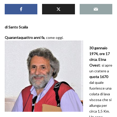
di Santo Scalia
Quarantaquattro anni fa
, come oggi.
30 gennaio
1974, ore 17
circa
.
Etna
Ovest
: si apre
un cratere a
quota 1670
dal quale
fuoriesce una
colata di lava
viscosa che si
allunga per
circa 1,5 Km.
Un cono