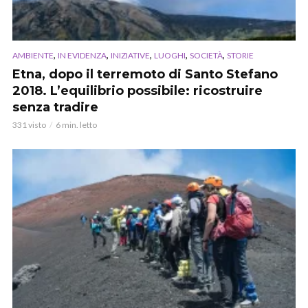
,
,
,
,
,
AMBIENTE
IN EVIDENZA
INIZIATIVE
LUOGHI
SOCIETÀ
STORIE
Etna, dopo il terremoto di Santo Stefano
2018. L’equilibrio possibile: ricostruire
senza tradire
331 visto
6 min. letto