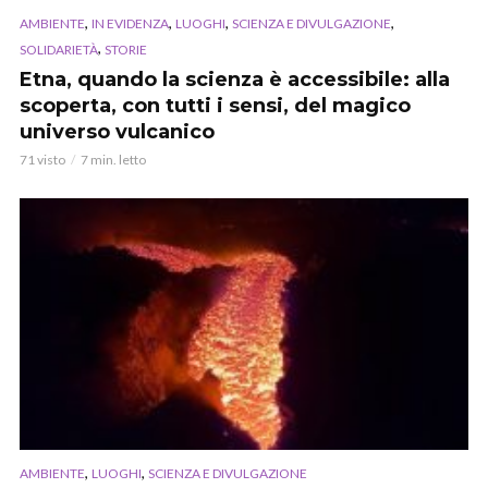
,
,
,
,
AMBIENTE
IN EVIDENZA
LUOGHI
SCIENZA E DIVULGAZIONE
,
SOLIDARIETÀ
STORIE
Etna, quando la scienza è accessibile: alla
scoperta, con tutti i sensi, del magico
universo vulcanico
71 visto
7 min. letto
,
,
AMBIENTE
LUOGHI
SCIENZA E DIVULGAZIONE