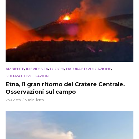
,
,
,
,
AMBIENTE
IN EVIDENZA
LUOGHI
NATURA E DIVULGAZIONE
SCIENZA E DIVULGAZIONE
Etna, il gran ritorno del Cratere Centrale.
Osservazioni sul campo
253 visto
9 min. letto