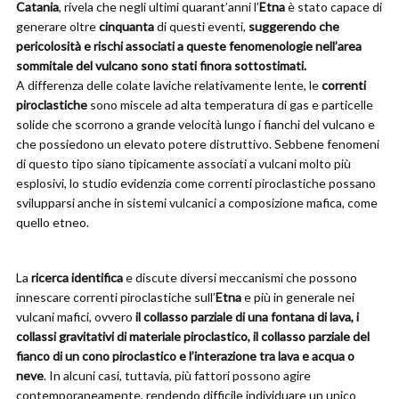
Catania
, rivela che negli ultimi quarant’anni l’
Etna
è stato capace di
generare oltre
cinquanta
di questi eventi,
suggerendo che
pericolosità e rischi associati a queste fenomenologie nell’area
sommitale del vulcano sono stati finora sottostimati.
A differenza delle colate laviche relativamente lente, le
correnti
piroclastiche
sono miscele ad alta temperatura di gas e particelle
solide che scorrono a grande velocità lungo i fianchi del vulcano e
che possiedono un elevato potere distruttivo. Sebbene fenomeni
di questo tipo siano tipicamente associati a vulcani molto più
esplosivi, lo studio evidenzia come correnti piroclastiche possano
svilupparsi anche in sistemi vulcanici a composizione mafica, come
quello etneo.
La
ricerca identifica
e discute diversi meccanismi che possono
innescare correnti piroclastiche sull’
Etna
e più in generale nei
vulcani mafici, ovvero
il collasso parziale di una fontana di lava, i
collassi gravitativi di materiale piroclastico, il collasso parziale del
fianco di un cono piroclastico e l’interazione tra lava e acqua o
neve
. In alcuni casi, tuttavia, più fattori possono agire
contemporaneamente, rendendo difficile individuare un unico