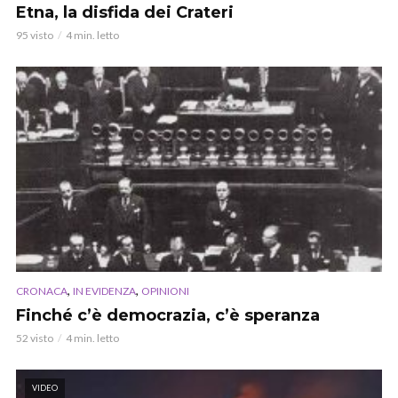
Etna, la disfida dei Crateri
95 visto
4 min. letto
,
,
CRONACA
IN EVIDENZA
OPINIONI
Finché c’è democrazia, c’è speranza
52 visto
4 min. letto
VIDEO