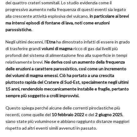
dei quattro crateri sommitali. Lo studio evidenzia come il
progressivo aumento nella frequenza di questi eventi sia legato
alla crescente attività esplosiva del vulcano,
in particolare ai brevi
ma intensi episodi di fontane di lava, noti come eruzioni
parossistiche.
Negli ultimi decenni, l’
Etna
ha dimostrato infatti di essere in grado
di trasferire grandi
volumi di magma
ricco di gas dai livelli più
profondi del sistema di alimentazione fino alla superficie in tempi
relativamente brevi.
Ne deriva così un aumento della frequenza
delle eruzioni a carattere parossistico, così come un incremento
dei volumi di magma emessi. Ciò ha portato a una crescita
piuttosto rapida del Cratere di Sud-Est, specialmente negli ultimi
15 anni, rendendolo meccanicamente instabile e fragile, pertanto
sempre più soggetto a crolli improvvisi.
Questo spiega perché alcune delle correnti piroclastiche più
recenti, come quelle del
10 febbraio 2022
e del
2 giugno 2025
,
siano state più voluminose e abbiano raggiunto distanze maggiori
rispetto ad altri eventi simili avvenuti in passato.