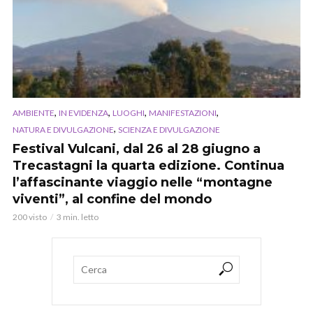
,
,
,
,
AMBIENTE
IN EVIDENZA
LUOGHI
MANIFESTAZIONI
,
NATURA E DIVULGAZIONE
SCIENZA E DIVULGAZIONE
Festival Vulcani, dal 26 al 28 giugno a
Trecastagni la quarta edizione. Continua
l’affascinante viaggio nelle “montagne
viventi”, al confine del mondo
200 visto
3 min. letto