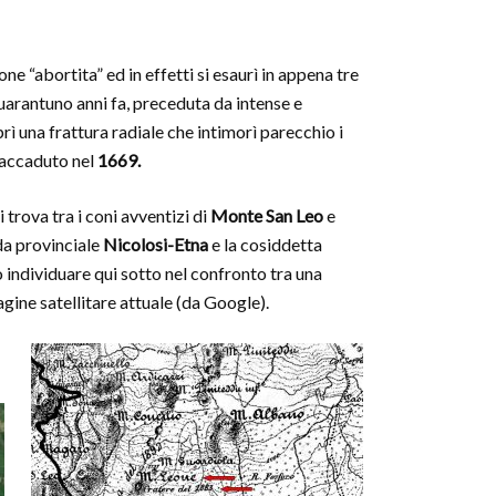
one “abortita” ed in effetti si esaurì in appena tre
uarantuno anni fa, preceduta da intense e
prì una frattura radiale che intimorì parecchio i
 accaduto nel
1669.
i trova tra i coni avventizi di
Monte San Leo
e
ada provinciale
Nicolosi-Etna
e la cosiddetta
ò individuare qui sotto nel confronto tra una
gine satellitare attuale (da Google).