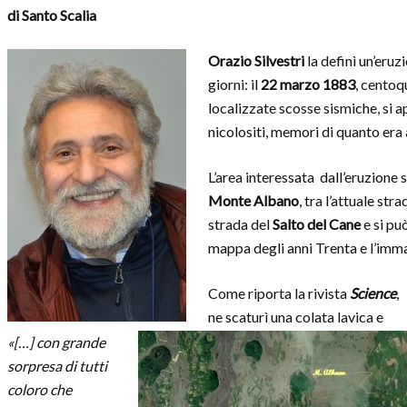
di Santo Scalia
Orazio Silvestri
la definì un’eruzi
giorni: il
22 marzo 1883
, centoq
localizzate scosse sismiche, si a
nicolositi, memori di quanto era
L’area interessata dall’eruzione s
Monte Albano
, tra l’attuale str
strada del
Salto del Cane
e si pu
mappa degli anni Trenta e l’imma
Come riporta la rivista
Science
,
ne scaturì una colata lavica e
«[…] con grande
sorpresa di tutti
coloro che