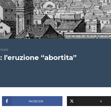
STORIE
 l’eruzione “abortita”
FACEBOOK
X