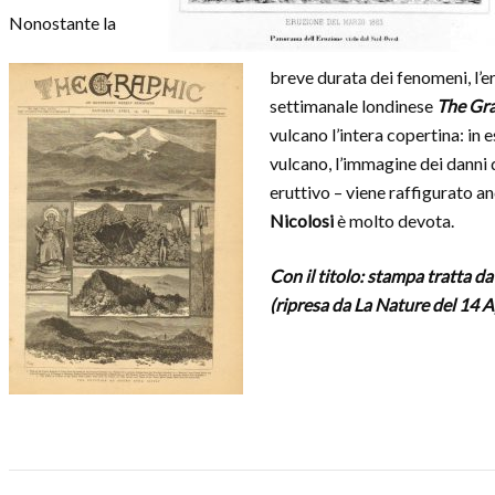
Nonostante la
breve durata dei fenomeni, l’er
settimanale londinese
The Gr
vulcano l’intera copertina: in 
vulcano, l’immagine dei danni d
eruttivo – viene raffigurato a
Nicolosi
è molto devota.
Con il titolo: stampa tratta da
(ripresa da La Nature del 14 A