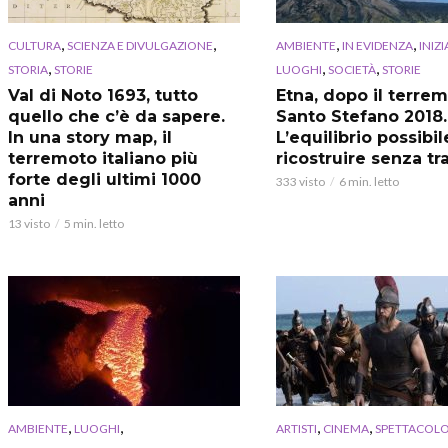
,
,
,
,
CULTURA
SCIENZA E DIVULGAZIONE
AMBIENTE
IN EVIDENZA
INIZI
,
,
,
STORIA
STORIE
LUOGHI
SOCIETÀ
STORIE
Val di Noto 1693, tutto
Etna, dopo il terrem
quello che c’è da sapere.
Santo Stefano 2018.
In una story map, il
L’equilibrio possibil
terremoto italiano più
ricostruire senza tr
forte degli ultimi 1000
333 visto
6 min. letto
anni
13 visto
5 min. letto
,
,
,
,
AMBIENTE
LUOGHI
ARTISTI
CINEMA
SPETTACOL