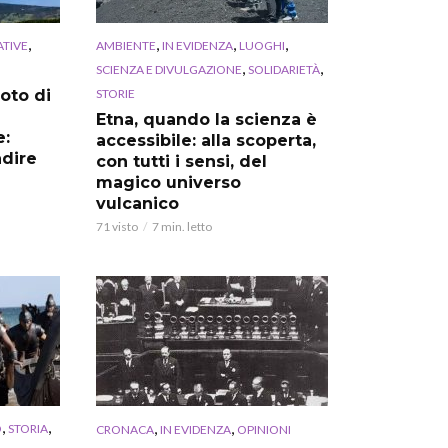
,
,
,
,
ATIVE
AMBIENTE
IN EVIDENZA
LUOGHI
,
,
SCIENZA E DIVULGAZIONE
SOLIDARIETÀ
STORIE
oto di
Etna, quando la scienza è
e:
accessibile: alla scoperta,
adire
con tutti i sensi, del
magico universo
vulcanico
71 visto
7 min. letto
,
,
,
,
O
STORIA
CRONACA
IN EVIDENZA
OPINIONI