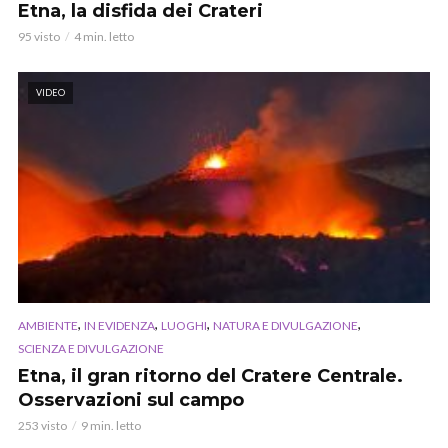
Etna, la disfida dei Crateri
95 visto
4 min. letto
VIDEO
,
,
,
,
AMBIENTE
IN EVIDENZA
LUOGHI
NATURA E DIVULGAZIONE
SCIENZA E DIVULGAZIONE
Etna, il gran ritorno del Cratere Centrale.
Osservazioni sul campo
253 visto
9 min. letto