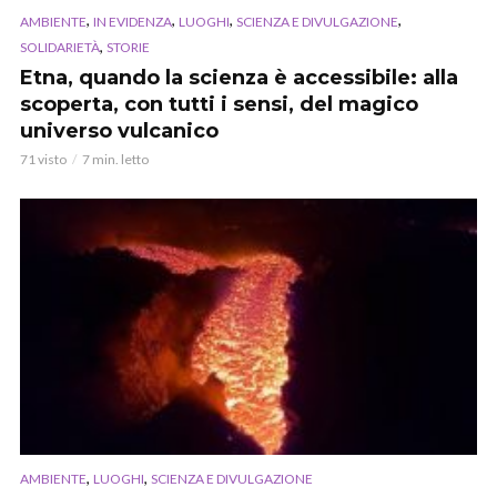
,
,
,
,
AMBIENTE
IN EVIDENZA
LUOGHI
SCIENZA E DIVULGAZIONE
,
SOLIDARIETÀ
STORIE
Etna, quando la scienza è accessibile: alla
scoperta, con tutti i sensi, del magico
universo vulcanico
71 visto
7 min. letto
,
,
AMBIENTE
LUOGHI
SCIENZA E DIVULGAZIONE