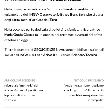
Nella prima parte dedicata all’approfondimento scientifico, il
vulcanologo dell’
INGV- Osservatorio Etneo
Boris Behncke
ci parla
degli ultimi mesi di attività dell’
Etna
Nella seconda parte dedicata al bollettino sismico, la ricercatrice
Maria Grazia Ciaccio
fa un quadro dei terremoti avvenuti dal primo
ottobre ad oggi.
Tutte le puntate di
GEOSCIENZE News
sono pubblicate sui canali
social dell’
INGV
e sul sito
ANSA.it
sul canale
Scienza&Tecnica.
ARTICOLO PRECEDENTE
ARTICOLO SUCCESSIVO
Misurata la “memoria” del
“Andiamo avanti, non vogliamo
vulcano Stromboli per stimare
che il sogno di un’altra umanità
le probabilità di eruzioni
possibile rimanga un’opera
esplosive
incompiuta”