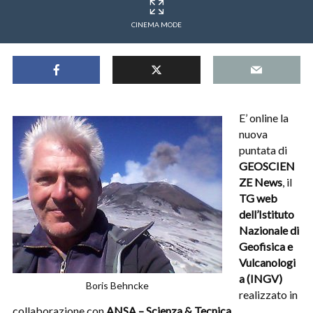
CINEMA MODE
E’ online la
nuova
puntata di
GEOSCIEN
ZE News
, il
TG web
dell’Istituto
Nazionale di
Geofisica e
Vulcanologi
a (INGV)
Boris Behncke
realizzato in
collaborazione con
ANSA – Scienza & Tecnica.