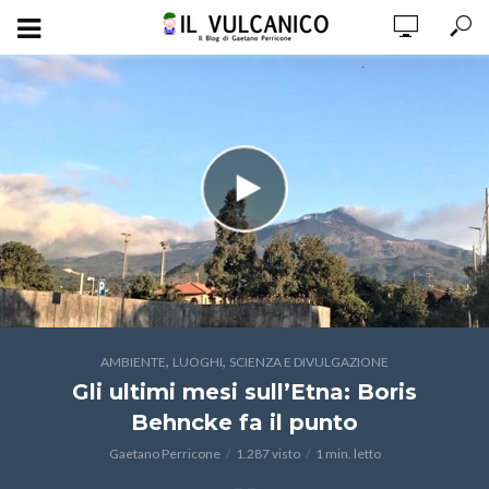
,
,
AMBIENTE
LUOGHI
SCIENZA E DIVULGAZIONE
Gli ultimi mesi sull’Etna: Boris
Behncke fa il punto
Gaetano Perricone
1.287 visto
1 min. letto