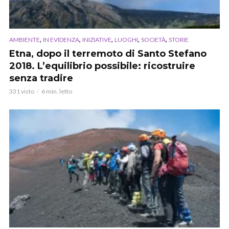
,
,
,
,
,
AMBIENTE
IN EVIDENZA
INIZIATIVE
LUOGHI
SOCIETÀ
STORIE
Etna, dopo il terremoto di Santo Stefano
2018. L’equilibrio possibile: ricostruire
senza tradire
331 visto
6 min. letto