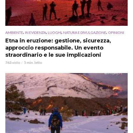
,
,
,
,
AMBIENTE
IN EVIDENZA
LUOGHI
NATURA E DIVULGAZIONE
OPINIONI
Etna in eruzione: gestione, sicurezza,
approccio responsabile. Un evento
straordinario e le sue implicazioni
763 visto
5 min. letto