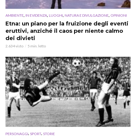
,
,
,
,
AMBIENTE
IN EVIDENZA
LUOGHI
NATURA E DIVULGAZIONE
OPINIONI
Etna: un piano per la fruizione degli eventi
eruttivi, anziché il caos per niente calmo
dei divieti
2.634 visto
5 min. letto
,
,
PERSONAGGI
SPORT
STORIE