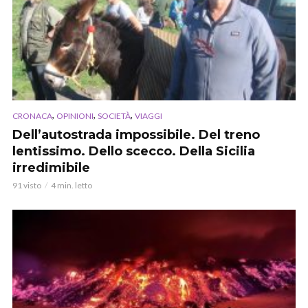
,
,
,
CRONACA
OPINIONI
SOCIETÀ
VIAGGI
Dell’autostrada impossibile. Del treno
lentissimo. Dello scecco. Della Sicilia
irredimibile
91 visto
4 min. letto