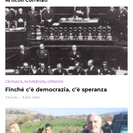
Articoli Correlati
,
,
CRONACA
IN EVIDENZA
OPINIONI
Finché c’è democrazia, c’è speranza
54 visto
4 min. letto