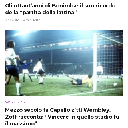
Gli ottant’anni di Bonimba: il suo ricordo
della “partita della lattina”
373 visto
4 min. letto
,
SPORT
STORIE
Mezzo secolo fa Capello zittì Wembley.
Zoff racconta: “Vincere in quello stadio fu
il massimo”