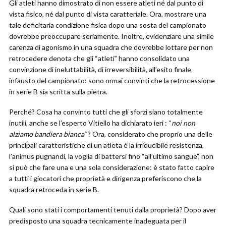
Gli atleti hanno dimostrato di non essere atleti né dal punto di
vista fisico, né dal punto di vista caratteriale. Ora, mostrare una
tale deficitaria condizione fisica dopo una sosta del campionato
dovrebbe preoccupare seriamente. Inoltre, evidenziare una simile
carenza di agonismo in una squadra che dovrebbe lottare per non
retrocedere denota che gli “atleti” hanno consolidato una
convinzione di ineluttabilità, di irreversibilità, all’esito finale
infausto del campionato: sono ormai convinti che la retrocessione
in serie B sia scritta sulla pietra.
Perché? Cosa ha convinto tutti che gli sforzi siano totalmente
inutili, anche se l’esperto Vitiello ha dichiarato ieri : “
noi non
alziamo bandiera bianca”
? Ora, considerato che proprio una delle
principali caratteristiche di un atleta è la irriducibile resistenza,
l’animus pugnandi, la voglia di battersi fino “all’ultimo sangue”, non
si può che fare una e una sola considerazione: è stato fatto capire
a tutti i giocatori che proprietà e dirigenza preferiscono che la
squadra retroceda in serie B.
Quali sono stati i comportamenti tenuti dalla proprietà? Dopo aver
predisposto una squadra tecnicamente inadeguata per il