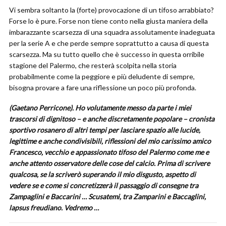
Vi sembra soltanto la (forte) provocazione di un tifoso arrabbiato?
Forse lo è pure. Forse non tiene conto nella giusta maniera della
imbarazzante scarsezza di una squadra assolutamente inadeguata
per la serie A e che perde sempre soprattutto a causa di questa
scarsezza. Ma su tutto quello che è successo in questa orribile
stagione del Palermo, che resterà scolpita nella storia
probabilmente come la peggiore e più deludente di sempre,
bisogna provare a fare una riflessione un poco più profonda.
(Gaetano Perricone). Ho volutamente messo da parte i miei
trascorsi di dignitoso – e anche discretamente popolare – cronista
sportivo rosanero di altri tempi per lasciare spazio alle lucide,
legittime e anche condivisibili, riflessioni del mio carissimo amico
Francesco, vecchio e appassionato tifoso del Palermo come me e
anche attento osservatore delle cose del calcio. Prima di scrivere
qualcosa, se la scriverò superando il mio disgusto, aspetto di
vedere se e come si concretizzerà il passaggio di consegne tra
Zampaglini e Baccarini … Scusatemi, tra Zamparini e Baccaglini,
lapsus freudiano. Vedremo …