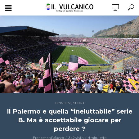
,
OPINIONI
SPORT
Il Palermo e quella “ineluttabile” serie
B. Ma è accettabile giocare per
perdere ?
Francesco Palazzo
342 visto
4 min. letto