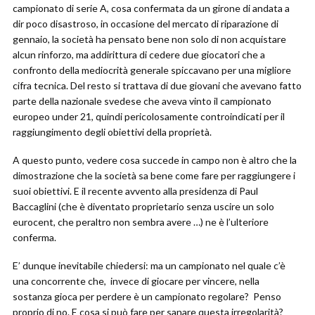
campionato di serie A, cosa confermata da un girone di andata a
dir poco disastroso, in occasione del mercato di riparazione di
gennaio, la società ha pensato bene non solo di non acquistare
alcun rinforzo, ma addirittura di cedere due giocatori che a
confronto della mediocrità generale spiccavano per una migliore
cifra tecnica. Del resto si trattava di due giovani che avevano fatto
parte della nazionale svedese che aveva vinto il campionato
europeo under 21, quindi pericolosamente controindicati per il
raggiungimento degli obiettivi della proprietà.
A questo punto, vedere cosa succede in campo non è altro che la
dimostrazione che la società sa bene come fare per raggiungere i
suoi obiettivi. E il recente avvento alla presidenza di Paul
Baccaglini (che è diventato proprietario senza uscire un solo
eurocent, che peraltro non sembra avere …) ne è l’ulteriore
conferma.
E’ dunque inevitabile chiedersi: ma un campionato nel quale c’è
una concorrente che, invece di giocare per vincere, nella
sostanza gioca per perdere è un campionato regolare? Penso
proprio di no. E cosa si può fare per sanare questa irregolarità?