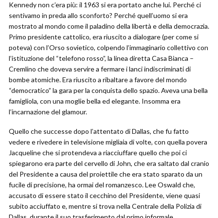
Kennedy non c’era più: il 1963 si era portato anche lui. Perché ci
sentivamo in preda allo sconforto? Perché quell’uomo si era
mostrato al mondo come il paladino della libertà e della democrazia.
Primo presidente cattolico, era riuscito a dialogare (per come si
poteva) con l’Orso sovietico, colpendo l’immaginario collettivo con
l’istituzione del “telefono rosso”, la linea diretta Casa Bianca –
Cremlino che doveva servire a fermare i lanci indiscriminati di
bombe atomiche. Era riuscito a ribaltare a favore del mondo
“democratico” la gara per la conquista dello spazio. Aveva una bella
famigliola, con una moglie bella ed elegante. Insomma era
l’incarnazione del glamour.
Quello che successe dopo l’attentato di Dallas, che fu fatto
vedere e rivedere in televisione migliaia di volte, con quella povera
Jacqueline che si protendeva a riacciuffare quello che poi ci
spiegarono era parte del cervello di John, che era saltato dal cranio
del Presidente a causa del proiettile che era stato sparato da un
fucile di precisione, ha ormai del romanzesco. Lee Oswald che,
accusato di essere stato il cecchino del Presidente, viene quasi
subito acciuffato e, mentre si trova nella Centrale della Polizia di
Dallas, durante il suo trasferimento dal primo informale