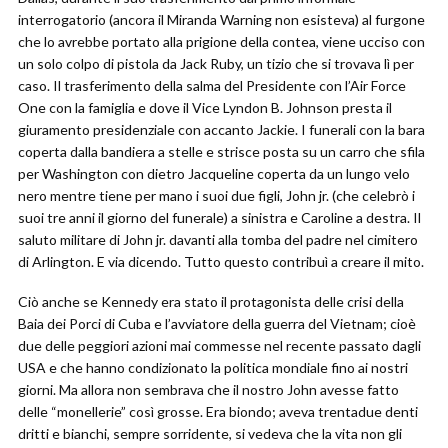
interrogatorio (ancora il Miranda Warning non esisteva) al furgone
che lo avrebbe portato alla prigione della contea, viene ucciso con
un solo colpo di pistola da Jack Ruby, un tizio che si trovava lì per
caso. Il trasferimento della salma del Presidente con l’Air Force
One con la famiglia e dove il Vice Lyndon B. Johnson presta il
giuramento presidenziale con accanto Jackie. I funerali con la bara
coperta dalla bandiera a stelle e strisce posta su un carro che sfila
per Washington con dietro Jacqueline coperta da un lungo velo
nero mentre tiene per mano i suoi due figli, John jr. (che celebrò i
suoi tre anni il giorno del funerale) a sinistra e Caroline a destra. Il
saluto militare di John jr. davanti alla tomba del padre nel cimitero
di Arlington. E via dicendo. Tutto questo contribuì a creare il mito.
Ciò anche se Kennedy era stato il protagonista delle crisi della
Baia dei Porci di Cuba e l’avviatore della guerra del Vietnam; cioè
due delle peggiori azioni mai commesse nel recente passato dagli
USA e che hanno condizionato la politica mondiale fino ai nostri
giorni. Ma allora non sembrava che il nostro John avesse fatto
delle “monellerie” così grosse. Era biondo; aveva trentadue denti
dritti e bianchi, sempre sorridente, si vedeva che la vita non gli