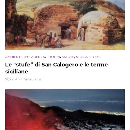
,
,
,
,
,
AMBIENTE
IN EVIDENZA
LUOGHI
SALUTE
STORIA
STORIE
Le “stufe” di San Calogero e le terme
siciliane
289 visto
6 min. letto