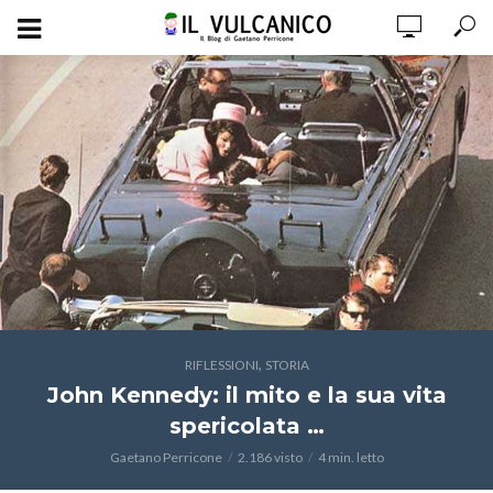
,
RIFLESSIONI
STORIA
John Kennedy: il mito e la sua vita
spericolata …
Gaetano Perricone
2.186 visto
4 min. letto