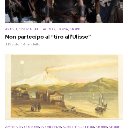
,
,
,
,
ARTISTI
CINEMA
SPETTACOLO
STORIA
STORIE
Non partecipo al “tiro all’Ulisse”
115 visto
4 min. letto
,
,
,
,
,
AMBIENTE
CULTURA
IN EVIDENZA
SCRITTI E SCRITTORI
STORIA
STORIE