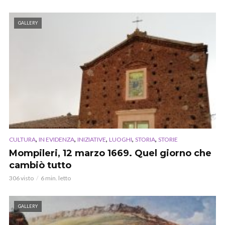
GALLERY
,
,
,
,
,
CULTURA
IN EVIDENZA
INIZIATIVE
LUOGHI
STORIA
STORIE
Mompileri, 12 marzo 1669. Quel giorno che
cambiò tutto
306 visto
6 min. letto
GALLERY