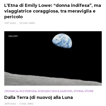
L’Etna di Emily Lowe: “donna indifesa”, ma
viaggiatrice coraggiosa, tra meraviglia e
pericolo
147 visto
12 min. letto
GALLERY
,
,
,
,
CRONACA
IN EVIDENZA
SCIENZA E DIVULGAZIONE
STORIA
STORIE
Dalla Terra (di nuovo) alla Luna
169 visto
5 min. letto