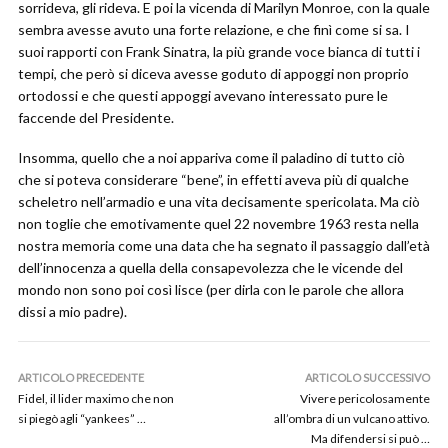
sorrideva, gli rideva. E poi la vicenda di Marilyn Monroe, con la quale
sembra avesse avuto una forte relazione, e che finì come si sa. I
suoi rapporti con Frank Sinatra, la più grande voce bianca di tutti i
tempi, che però si diceva avesse goduto di appoggi non proprio
ortodossi e che questi appoggi avevano interessato pure le
faccende del Presidente.
Insomma, quello che a noi appariva come il paladino di tutto ciò
che si poteva considerare “bene”, in effetti aveva più di qualche
scheletro nell’armadio e una vita decisamente spericolata. Ma ciò
non toglie che emotivamente quel 22 novembre 1963 resta nella
nostra memoria come una data che ha segnato il passaggio dall’età
dell’innocenza a quella della consapevolezza che le vicende del
mondo non sono poi così lisce (per dirla con le parole che allora
dissi a mio padre).
ARTICOLO PRECEDENTE
ARTICOLO SUCCESSIVO
Fidel, il lider maximo che non
Vivere pericolosamente
si piegò agli “yankees” …
all’ombra di un vulcano attivo.
Ma difendersi si può …