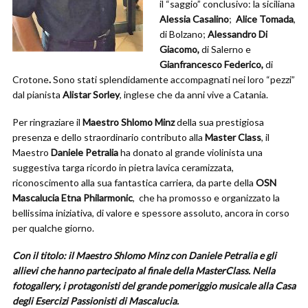
il “saggio” conclusivo: la siciliana
Alessia Casalino
;
Alice Tomada
,
di Bolzano;
Alessandro Di
Giacomo,
di Salerno e
Gianfrancesco Federico,
di
Crotone
.
Sono stati splendidamente accompagnati nei loro “pezzi”
dal pianista
Alistar Sorley
, inglese che da anni vive a Catania.
Per ringraziare il
Maestro
Shlomo Minz
della sua prestigiosa
presenza e dello straordinario contributo alla
Master Class
, il
Maestro
Daniele Petralia
ha donato al grande violinista una
suggestiva targa ricordo in pietra lavica ceramizzata,
riconoscimento alla sua fantastica carriera, da parte della
OSN
Mascalucia Etna Philarmonic
, che ha promosso e organizzato la
bellissima iniziativa, di valore e spessore assoluto, ancora in corso
per qualche giorno.
Con il titolo: il Maestro Shlomo Minz con Daniele Petralia e gli
allievi che hanno partecipato al finale della MasterClass. Nella
fotogallery, i protagonisti del grande pomeriggio musicale alla Casa
degli Esercizi Passionisti di Mascalucia.