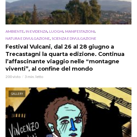
,
,
,
,
AMBIENTE
IN EVIDENZA
LUOGHI
MANIFESTAZIONI
,
NATURA E DIVULGAZIONE
SCIENZA E DIVULGAZIONE
Festival Vulcani, dal 26 al 28 giugno a
Trecastagni la quarta edizione. Continua
l’affascinante viaggio nelle “montagne
viventi”, al confine del mondo
200 visto
3 min. letto
GALLERY