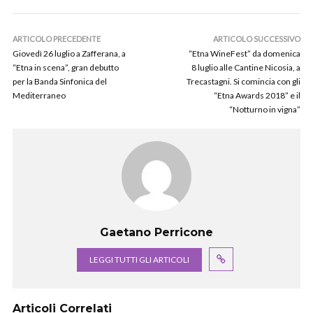
ARTICOLO PRECEDENTE
ARTICOLO SUCCESSIVO
Giovedì 26 luglio a Zafferana, a
“Etna WineFest” da domenica
“Etna in scena”, gran debutto
8 luglio alle Cantine Nicosia, a
per la Banda Sinfonica del
Trecastagni. Si comincia con gli
Mediterraneo
“Etna Awards 2018” e il
“Notturno in vigna”
Gaetano Perricone
LEGGI TUTTI GLI ARTICOLI
Articoli Correlati