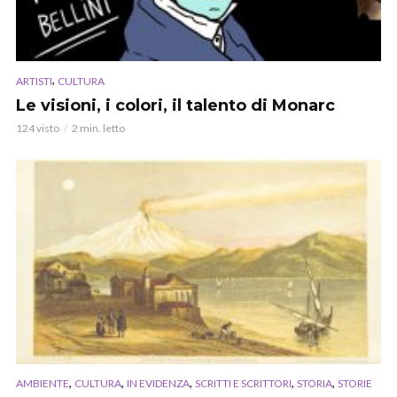
,
ARTISTI
CULTURA
Le visioni, i colori, il talento di Monarc
124 visto
2 min. letto
,
,
,
,
,
AMBIENTE
CULTURA
IN EVIDENZA
SCRITTI E SCRITTORI
STORIA
STORIE