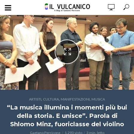
,
,
,
ARTISTI
CULTURA
MANIFESTAZIONI
MUSICA
“La musica illumina i momenti più bui
della storia. E unisce”. Parola di
Shlomo Minz, fuoriclasse del violino
Gaetano Perricone
1.293 visto
3 min. letto