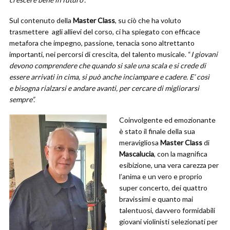
Sul contenuto della
Master Class
, su ciò che ha voluto
trasmettere agli allievi del corso, ci ha spiegato con efficace
metafora che impegno, passione, tenacia sono altrettanto
importanti, nei percorsi di crescita, del talento musicale. “
I giovani
devono comprendere che quando si sale una scala e si crede di
essere arrivati in cima, si può anche inciampare e cadere. E’ così
e bisogna rialzarsi e andare avanti, per cercare di migliorarsi
sempre”.
Coinvolgente ed emozionante
è stato il finale della sua
meravigliosa
Master Class
di
Mascalucia
, con la magnifica
esibizione, una vera carezza per
l’anima e un vero e proprio
super concerto, dei quattro
bravissimi e quanto mai
talentuosi, davvero formidabili
giovani violinisti s
elezionati per