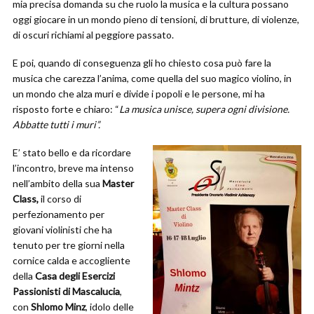
mia precisa domanda su che ruolo la musica e la cultura possano
oggi giocare in un mondo pieno di tensioni, di brutture, di violenze,
di oscuri richiami al peggiore passato.
E poi, quando di conseguenza gli ho chiesto cosa può fare la
musica che carezza l’anima, come quella del suo magico violino, in
un mondo che alza muri e divide i popoli e le persone, mi ha
risposto forte e chiaro: “
La musica unisce, supera ogni divisione.
Abbatte tutti i muri”.
E’ stato bello e da ricordare
l’incontro, breve ma intenso
nell’ambito della sua
Master
Class,
il corso di
perfezionamento per
giovani violinisti che ha
tenuto per tre giorni nella
cornice calda e accogliente
della
Casa degli Esercizi
Passionisti di Mascalucia
,
con
Shlomo Minz
, idolo delle