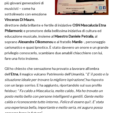
più giovani generazioni di
musicisti – come ha
sottolineato con emozione
Vincenzo Di Mauro
,
direttore della brillante e fertile di iniziative
OSN Mascalucia Etna
Philarmonic
e promotore della bellissima iniziativa di cultura ed
educazione musicale, insieme al
Maestro Daniele Petralia
, al
soprano
Alexandra Oikomonou
e al fratello
Manlio
-, personaggio
carismatico e quasi ipnotico. È stato davvero un onore e un grande
privilegio conoscerlo, scambiare due amabili chiacchiere con lui,
fare una foto insieme.
Gli ho chiesto che sensazione ha provato a lavorare all’ombra
dell’
Etna
, il magico vulcano Patrimonio dell’Umanità. “
E’ il posto e la
situazione ideale per trovare la migliore ispirazione”,
ha risposto
con un largo sorriso. E ha aggiunto, riportandolo sul suo profilo
feisbuc: “
Fa caldo a Mascalucia, molto caldo.. Ma ho trovato un
posto molto bello con persone intelligenti e gentili. Gente molto
calda e riconoscente tutto intorno.. Felice di essere qui!. E’ stata
una esperienza bella, importante e molto seria, mi auguro possa
crescere bene in futuro”.