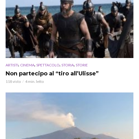
,
,
,
,
ARTISTI
CINEMA
SPETTACOLO
STORIA
STORIE
Non partecipo al “tiro all’Ulisse”
118 visto
4 min. letto