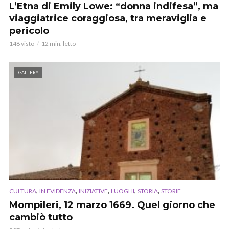
L’Etna di Emily Lowe: “donna indifesa”, ma
viaggiatrice coraggiosa, tra meraviglia e
pericolo
148 visto
12 min. letto
GALLERY
,
,
,
,
,
CULTURA
IN EVIDENZA
INIZIATIVE
LUOGHI
STORIA
STORIE
Mompileri, 12 marzo 1669. Quel giorno che
cambiò tutto