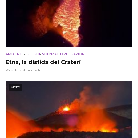
,
,
AMBIENTE
LUOGHI
SCIENZA E DIVULGAZIONE
Etna, la disfida dei Crateri
95 visto
4 min. letto
VIDEO