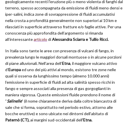
geologicamente recenti l’eruzione più o meno violenta di fanghi dal
terreno, spesso accompagnata da emissione di fluidi meno densi e
iper-salini, indica zone di sovrappressione di fluidi accumulatisi
nella crosta a profondità generalmente non superiori ai 10 km e
rilasciati in superficie attraverso fratture e/o faglie attive. Per una
conoscenza più approfondita dell’argomento si rimanda
all’interessante
articolo
di
Alessandra Sciarra e Tullio Ricci.
In Italia sono tante le aree con presenza di vulcani di fango, in
prevalenza lungo le maggiori dorsali montuose o in alcune porzioni
di piane alluvionali. Nell’area dell’
Etna
, il maggiore vulcano attivo
d’
Europa
ed uno dei più attivi al mondo, esistono tre zone nelle
quali si osserva da lunghissimo tempo (almeno 10.000 anni)
l’emissione in superficie di fluidi ad alta salinità spesso ricchi in
fango e sempre associati alla presenza di gas gorgoglianti in
maniera vigorosa. Queste emissioni fluide prendono il nome di
“
Salinelle
” (il nome chiaramente deriva dalla coltre biancastra di
sale che si forma, soprattutto nel periodo estivo, attorno alle
bocche eruttive) e sono ubicate nei dintorni dell’abitato di
Paternò (CT),
ai margini sud-occidentali dell
’Etna.