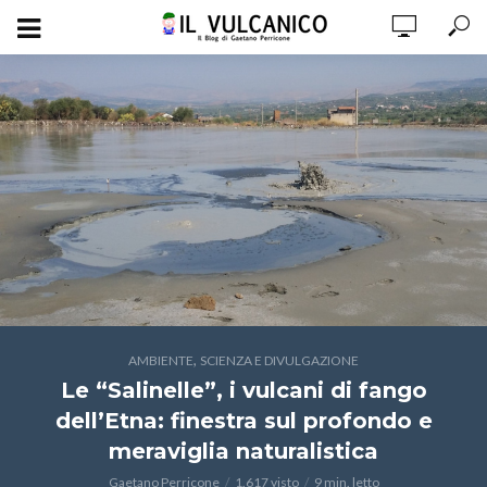
,
AMBIENTE
SCIENZA E DIVULGAZIONE
Le “Salinelle”, i vulcani di fango
dell’Etna: finestra sul profondo e
meraviglia naturalistica
Gaetano Perricone
1.617 visto
9 min. letto