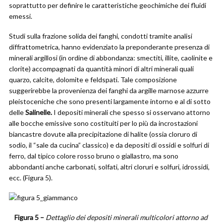
soprattutto per definire le caratteristiche geochimiche dei fluidi
emessi.
Studi sulla frazione solida dei fanghi, condotti tramite analisi
diffrattometrica, hanno evidenziato la preponderante presenza di
minerali argillosi (in ordine di abbondanza: smectiti, illite, caolinite e
clorite) accompagnati da quantità minori di altri minerali quali
quarzo, calcite, dolomite e feldspati. Tale composizione
suggerirebbe la provenienza dei fanghi da argille marnose azzurre
pleistoceniche che sono presenti largamente intorno e al di sotto
delle
Salinelle.
I depositi minerali che spesso si osservano attorno
alle bocche emissive sono costituiti per lo più da incrostazioni
biancastre dovute alla precipitazione di halite (ossia cloruro di
sodio, il “sale da cucina” classico) e da depositi di ossidi e solfuri di
ferro, dal tipico colore rosso bruno o giallastro, ma sono
abbondanti anche carbonati, solfati, altri cloruri e solfuri, idrossidi,
ecc. (Figura 5).
Figura 5 –
Dettaglio dei depositi minerali multicolori attorno ad