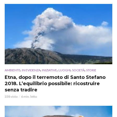
,
,
,
,
,
AMBIENTE
IN EVIDENZA
INIZIATIVE
LUOGHI
SOCIETÀ
STORIE
Etna, dopo il terremoto di Santo Stefano
2018. L’equilibrio possibile: ricostruire
senza tradire
338 visto
6 min. letto