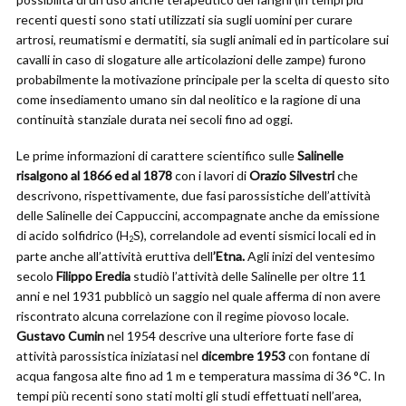
recenti questi sono stati utilizzati sia sugli uomini per curare
artrosi, reumatismi e dermatiti, sia sugli animali ed in particolare sui
cavalli in caso di slogature alle articolazioni delle zampe) furono
probabilmente la motivazione principale per la scelta di questo sito
come insediamento umano sin dal neolitico e la ragione di una
continuità stanziale durata nei secoli fino ad oggi.
Le prime informazioni di carattere scientifico sulle
Salinelle
risalgono al 1866 ed al 1878
con i lavori di
Orazio Silvestri
che
descrivono, rispettivamente, due fasi parossistiche dell’attività
delle Salinelle dei Cappuccini, accompagnate anche da emissione
di acido solfidrico (H
S), correlandole ad eventi sismici locali ed in
2
parte anche all’attività eruttiva dell
’Etna.
Agli inizi del ventesimo
secolo
Filippo Eredia
studiò l’attività delle Salinelle per oltre 11
anni e nel 1931 pubblicò un saggio nel quale afferma di non avere
riscontrato alcuna correlazione con il regime piovoso locale.
Gustavo Cumin
nel 1954 descrive una ulteriore forte fase di
attività parossistica iniziatasi nel
dicembre 1953
con fontane di
acqua fangosa alte fino ad 1 m e temperatura massima di 36 °C. In
tempi più recenti sono stati molti gli studi effettuati nell’area,