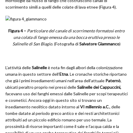
morfologie da flusso di fango che costruiscono canali di
scorrimento simili a quelli delle colate di lava etnee (Figura 4).
Figura 4 –
Particolare del canale di scorrimento formatosi entro
una colata di fango emessa da una bocca eruttiva presso le
Salinelle di San Biagio.
(Fotografia di
Salvatore Giammanco
)
L’attività delle
Salinelle
è nota fin dagli albori della colonizzazione
umana in questo settore dell’
Etna
. Le cronache storiche riportano
che già i primi insediamenti umani nell’area dell’attuale
Paternò
,
ubicati peraltro proprio nei pressi delle
Salinelle dei Cappuccini,
facevano uso dei fanghi emessi dalle Salinelle per scopi terapeutici
e cosmetici. Ancora oggi in questo sito si trovano un
insediamento neolitico datato intorno al
VI millennio a.C
., delle
tombe datate al periodo greco antico e dei resti architettonici
attribuiti ad un piccolo edificio romano per uso termale. La
prossimità di risorse importanti come il sale e l’acqua calda e la
possibilità di un uso anche terapeutico dei fanghi (in tempi più