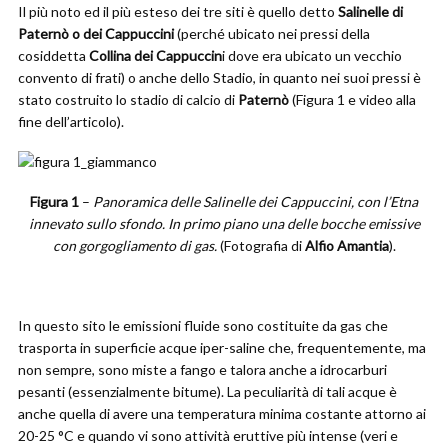
Il più noto ed il più esteso dei tre siti è quello detto
Salinelle di
Paternò o dei Cappuccini
(perché ubicato nei pressi della
cosiddetta
Collina dei Cappuccin
i dove era ubicato un vecchio
convento di frati) o anche dello Stadio, in quanto nei suoi pressi è
stato costruito lo stadio di calcio di
Paternò
(Figura 1 e video alla
fine dell’articolo).
Figura 1
–
Panoramica delle Salinelle dei Cappuccini, con l’Etna
innevato sullo sfondo. In primo piano una delle bocche emissive
con gorgogliamento di gas.
(Fotografia di
Alfio Amantia
).
In questo sito le emissioni fluide sono costituite da gas che
trasporta in superficie acque iper-saline che, frequentemente, ma
non sempre, sono miste a fango e talora anche a idrocarburi
pesanti (essenzialmente bitume). La peculiarità di tali acque è
anche quella di avere una temperatura minima costante attorno ai
20-25 °C e quando vi sono attività eruttive più intense (veri e