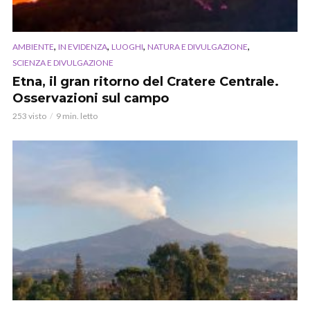
,
,
,
,
AMBIENTE
IN EVIDENZA
LUOGHI
NATURA E DIVULGAZIONE
SCIENZA E DIVULGAZIONE
Etna, il gran ritorno del Cratere Centrale.
Osservazioni sul campo
253 visto
9 min. letto