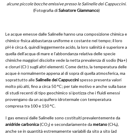
alcune piccole bocche emissive presso le Salinelle dei Cappuccini
.
(Fotografia di
Salvatore Giammanco
)
Le acque emesse dalle Salinelle hanno una composizione chimica e
chimico-fisica abbastanza uniforme e costante nel tempo; il loro
pH è circa 6, quindi leggermente acido, la loro salinità è superiore a
quella dell’acqua di mare e l’abbondanza relativa delle specie
chimiche maggiori disciolte vede la netta prevalenza di sodio (Na+)
e cloruri (Cl-) sugli altri elementi. Come detto, la temperatura delle
acque è normalmente appena al di sopra di quella atmosferica, ma
soprattutto alle
Salinelle dei Cappuccini
spesso presenta valori
molto più alti, fino a circa 50 °C; per tale motivo e anche sulla base
di studi recenti di tipo geochimico si ipotizza che i fluidi emessi
provengano da un acquifero idrotermale con temperatura
compresa tra 100 e 150 °C.
I gas emessi dalle Salinelle sono costituiti prevalentemente da
anidride carbonica
(CO
) e secondariamente da
metano
(CH
),
2
4
anche se in quantità estremamente variabili da sito a sito (ad