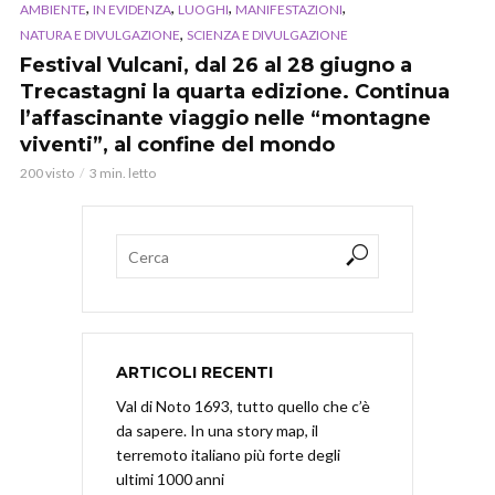
,
,
,
,
AMBIENTE
IN EVIDENZA
LUOGHI
MANIFESTAZIONI
,
NATURA E DIVULGAZIONE
SCIENZA E DIVULGAZIONE
Festival Vulcani, dal 26 al 28 giugno a
Trecastagni la quarta edizione. Continua
l’affascinante viaggio nelle “montagne
viventi”, al confine del mondo
200 visto
3 min. letto
ARTICOLI RECENTI
Val di Noto 1693, tutto quello che c’è
da sapere. In una story map, il
terremoto italiano più forte degli
ultimi 1000 anni