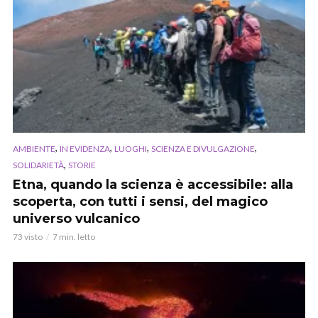
,
,
,
,
AMBIENTE
IN EVIDENZA
LUOGHI
SCIENZA E DIVULGAZIONE
,
SOLIDARIETÀ
STORIE
Etna, quando la scienza è accessibile: alla
scoperta, con tutti i sensi, del magico
universo vulcanico
73 visto
7 min. letto