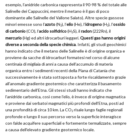
esempio, l’anidride carbonica rappresenta il 90-98 % del totale alle
Salinelle dei Cappuccini, mentre il metano è il gas di poco
dominante alle Salinelle del Vallone Salato). Altre specie gassose
minori emesse sono l’
azoto
(N
), l’
elio
(He), l’
idrogeno
(H
), l’
ossido
2
2
di carbonio
(CO), l’
acido solfidrico
(H
S), il
radon
(222Rn), il
2
mercurio
(Hg) ed altri idrocarburi leggeri.
Questi gas hanno origini
diverse a seconda della specie chimica
. Infatti, gli studi geochimici
hanno indicato che il metano delle Salinelle è di origine organica e
proviene da sacche di idrocarburi formatesi nel corso di alcune
centinaia di migliaia di anni a causa dell’accumulo di materia
organica entro i sedimenti recenti della Piana di Catania che
successivamente è stata sottoposta a forte riscaldamento grazie
all’anomalo gradiente geotermico che caratterizza il basamento
sedimentario dell’Etna. Gli stessi studi hanno indicato che
l’anidride carbonica, così come l’elio, è invece di origine magmatica
e proviene dai serbatoi magmatici più profondi dell’Etna, posti ad
una profondità di circa 10 km. La CO
risale lungo faglie regionali
2
profonde e lungo il suo percorso verso la superficie interagisce
con falde acquifere superficiali e fortemente termalizzate, sempre
a causa dell’elevato gradiente geotermico locale.