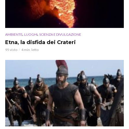
,
,
AMBIENTE
LUOGHI
SCIENZA E DIVULGAZIONE
Etna, la disfida dei Crateri
95 visto
4 min. letto