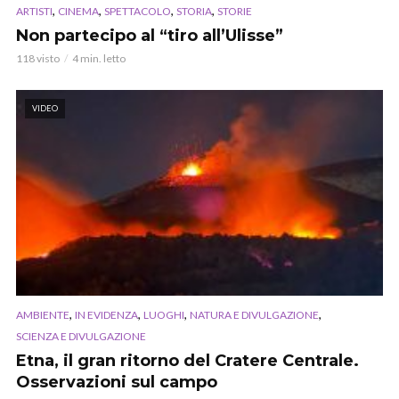
,
,
,
,
ARTISTI
CINEMA
SPETTACOLO
STORIA
STORIE
Non partecipo al “tiro all’Ulisse”
118 visto
4 min. letto
VIDEO
,
,
,
,
AMBIENTE
IN EVIDENZA
LUOGHI
NATURA E DIVULGAZIONE
SCIENZA E DIVULGAZIONE
Etna, il gran ritorno del Cratere Centrale.
Osservazioni sul campo