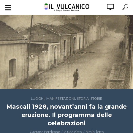
,
,
,
LUOGHI
MANIFESTAZIONI
STORIA
STORIE
Mascali 1928, novant’anni fa la grande
eruzione. Il programma delle
celebrazioni
Gaetano Perricone
2.026 visto
5 min. letto