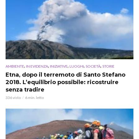
,
,
,
,
,
AMBIENTE
IN EVIDENZA
INIZIATIVE
LUOGHI
SOCIETÀ
STORIE
Etna, dopo il terremoto di Santo Stefano
2018. L’equilibrio possibile: ricostruire
senza tradire
336 visto
6 min. letto