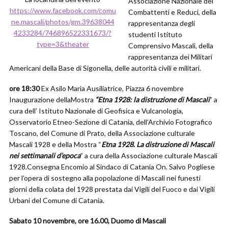
Associazione Nazionale dei
https://www.facebook.com/comu
Combattenti e Reduci, della
ne.mascali/photos/gm.39638044
rappresentanza degli
4233284/746896522331673/?
studenti Istituto
type=3&theater
Comprensivo Mascali, della
rappresentanza dei Militari
Americani della Base di Sigonella, delle autorità civili e militari.
ore 18:30
Ex Asilo Maria Ausiliatrice, Piazza 6 novembre
Inaugurazione dellaMostra
“Etna 1928: la distruzione di Mascali
” a
cura dell’ Istituto Nazionale di Geofisica e Vulcanologia,
Osservatorio Etneo-Sezione di Catania, dell’Archivio Fotografico
Toscano, del Comune di Prato, della Associazione culturale
Mascali 1928 e della Mostra “
Etna 1928. La distruzione di Mascali
nei settimanali d’epoca
” a cura della Associazione culturale Mascali
1928.Consegna Encomio al Sindaco di Catania On. Salvo Pogliese
per l’opera di sostegno alla popolazione di Mascali nei funesti
giorni della colata del 1928 prestata dai Vigili del Fuoco e dai Vigili
Urbani del Comune di Catania.
Sabato 10 novembre, ore 16.00, Duomo di Mascali