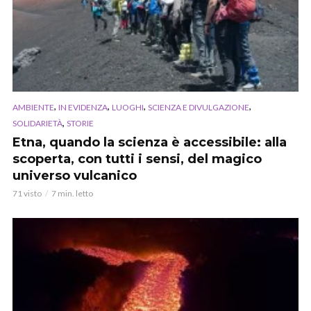
,
,
,
,
AMBIENTE
IN EVIDENZA
LUOGHI
SCIENZA E DIVULGAZIONE
,
SOLIDARIETÀ
STORIE
Etna, quando la scienza è accessibile: alla
scoperta, con tutti i sensi, del magico
universo vulcanico
71 visto
7 min. letto