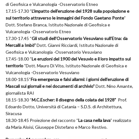
di Geofisica e Vulcanologia -Osservatorio Etneo
17.15-17.30 “
L’impatto dell’eruzione del 1928 sulla popolazione e
sul territorio attraverso le immagini del Fondo Gaetano Ponte
”
Dott. Stefano Branca, Istituto Nazionale di Geofisica e
Vulcanologia -Osservatorio Etneo
17.30-17.45 “
Gli studi dell’Osservatorio Vesuviano sull’Etna: da
Mercalli a Imbò”
Dott. Gianni Ricciardi, Istituto Nazionale di
Geofisica e Vulcanologia -Osservatorio Vesuviano
17.45-18.00 “
Le eruzioni del 1900 del Vesuvio e il loro impatto sul
territorio
”Dott. Mauro Di Vito, Istituto Nazionale di Geofisica e
Vulcanologia -Osservatorio Vesuviano
18.00-18.15“
Fra emergenza e falsi allarmi: i giorni dell’eruzione di
Mascali sui giornali e nei documenti di archivio”
Dott. Nino Amante,
giornalista RAI
18.15-18.30 “
M.C.Escher: il disegno della colata del 1928”
Prof.
Edoardo Dotto, Università di Catania – S.D.S. di Architettura,
Siracusa
18.30-18.45 Proiezione del racconto “
La casa nella lava
” realizzato
da Maria Aloisi, Giuseppe Distefano e Marco Restivo.