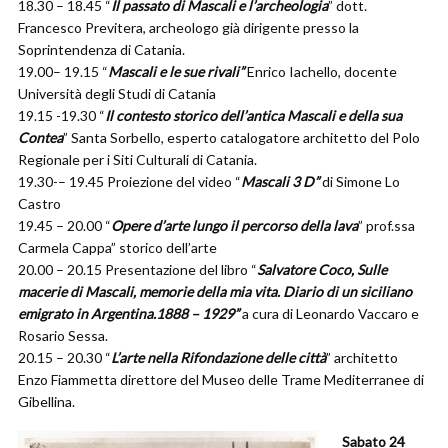
18.30 – 18.45 “
Il passato di Mascali e l’archeologia
” dott.
Francesco Previtera, archeologo già dirigente presso la
Soprintendenza di Catania.
19.00– 19.15 “
Mascali e le sue rivali”
Enrico Iachello, docente
Università degli Studi di Catania
19.15 -19.30 “
Il contesto storico dell’antica Mascali e della sua
Contea
” Santa Sorbello, esperto catalogatore architetto del Polo
Regionale per i Siti Culturali di Catania.
19.30-– 19.45 Proiezione del video “
Mascali 3 D”
di Simone Lo
Castro
19.45 – 20.00 “
Opere d’arte lungo il percorso della lava
” prof.ssa
Carmela Cappa” storico dell’arte
20.00 – 20.15 Presentazione del libro “
Salvatore Coco, Sulle
macerie di Mascali, memorie della mia vita. Diario di un siciliano
emigrato in Argentina.1888 – 1929”
a cura di Leonardo Vaccaro e
Rosario Sessa.
20.15 – 20.30 “
L’arte nella Rifondazione delle città
” architetto
Enzo Fiammetta direttore del Museo delle Trame Mediterranee di
Gibellina.
Sabato 24