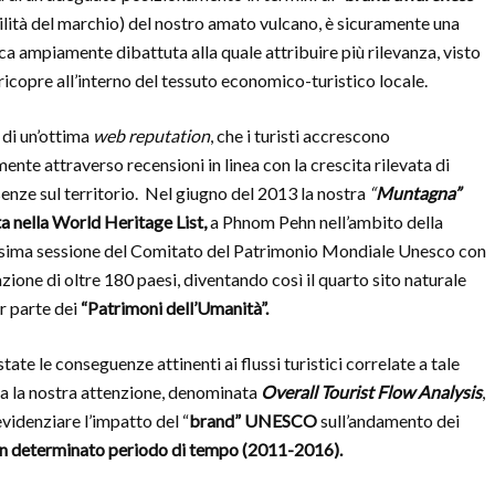
ilità del marchio) del nostro amato vulcano, è sicuramente una
a ampiamente dibattuta alla quale attribuire più rilevanza, visto
 ricopre all’interno del tessuto economico-turistico locale.
 di un’ottima
web reputation
, che i turisti accrescono
nte attraverso recensioni in linea con la crescita rilevata di
senze sul territorio. Nel giugno del 2013 la nostra
“
Muntagna”
ta nella World Heritage List,
a Phnom Pehn nell’ambito della
esima sessione del Comitato del Patrimonio Mondiale Unesco con
zione di oltre 180 paesi, diventando così il quarto sito naturale
ar parte dei
“Patrimoni dell’Umanità”.
tate le conseguenze attinenti ai flussi turistici correlate a tale
sta la nostra attenzione, denominata
Overall Tourist Flow Analysis
,
evidenziare l’impatto del “
brand” UNESCO
sull’andamento dei
 un determinato periodo di tempo (2011-2016).