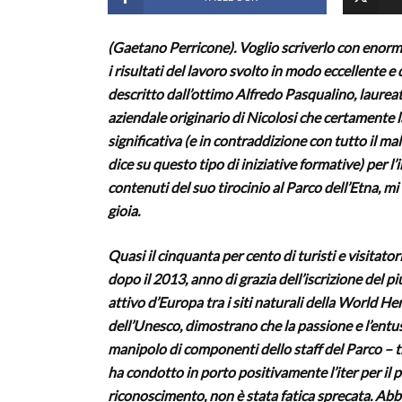
(Gaetano Perricone). Voglio scriverlo con enorm
i risultati del lavoro svolto in modo eccellente e
descritto dall’ottimo Alfredo Pasqualino, laure
aziendale originario di Nicolosi che certamente l
significativa (e in contraddizione con tutto il male
dice su questo tipo di iniziative formative) per l
contenuti del suo tirocinio al Parco dell’Etna, m
gioia.
Quasi il cinquanta per cento di turisti e visitatori
dopo il 2013, anno di grazia dell’iscrizione del p
attivo d’Europa tra i siti naturali della World Her
dell’Unesco, dimostrano che la passione e l’entus
manipolo di componenti dello staff del Parco – tr
ha condotto in porto positivamente l’iter per il 
riconoscimento, non è stata fatica sprecata. Abb