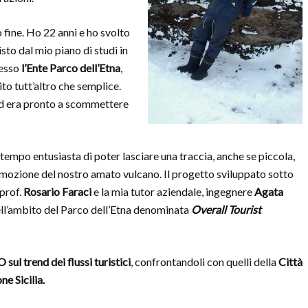
o fine. Ho 22 anni e ho svolto
sto dal mio piano di studi in
resso
l’Ente Parco dell’Etna
,
to tutt’altro che semplice.
ed era pronto a scommettere
 tempo entusiasta di poter lasciare una traccia, anche se piccola,
omozione del nostro amato vulcano. Il progetto sviluppato sotto
 prof.
Rosario Faraci
e la mia tutor aziendale, ingegnere
Agata
 nell’ambito del Parco dell’Etna denominata
Overall Tourist
ul trend dei flussi turistici
, confrontandoli con quelli della
Città
ne Sicilia.