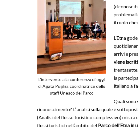
(riconoscib
problematic
il ruolo che
L’Etna gode
quotidianame
arrivi e pre
viene iscrit
trentasett
la partecipa
L’intervento alla conferenza di oggi
italiano a f
di Agata Puglisi, coordinatrice dello
staff Unesco del Parco
Quali sono s
riconoscimento? L’ analisi sulla quale è sottopo
(Analisi del flusso turistico complessivo) mira a 
flussi turistici nell’ambito del
Parco dell’Etna in