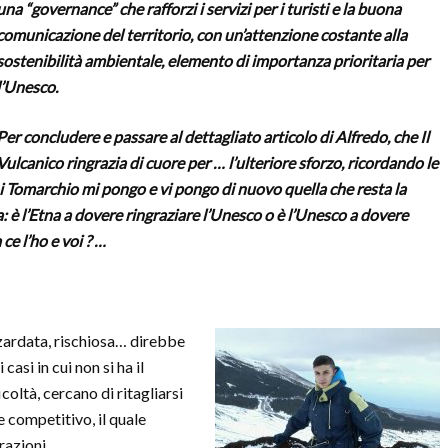
una “governance” che rafforzi i servizi per i turisti e la buona
comunicazione del territorio, con un’attenzione costante alla
sostenibilità ambientale, elemento di importanza prioritaria per
l’Unesco.
Per concludere e passare al dettagliato articolo di Alfredo, che Il
Vulcanico ringrazia di cuore per … l’ulteriore sforzo, ricordando le
 Tomarchio mi pongo e vi pongo di nuovo quella che resta la
è l’Etna a dovere ringraziare l’Unesco o è l’Unesco a dovere
ce l’ho e voi ? …
zardata, rischiosa… direbbe
casi in cui non si ha il
coltà, cercano di ritagliarsi
 competitivo, il quale
razioni.