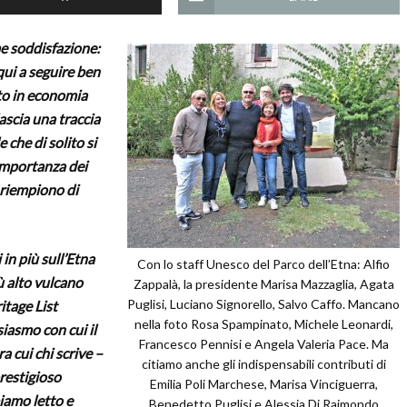
e soddisfazione:
 qui a seguire ben
ato in economia
ascia una traccia
 che di solito si
’importanza dei
i riempiono di
 in più sull’Etna
Con lo staff Unesco del Parco dell’Etna: Alfio
iù alto vulcano
Zappalà, la presidente Marisa Mazzaglia, Agata
Puglisi, Luciano Signorello, Salvo Caffo. Mancano
itage List
nella foto Rosa Spampinato, Michele Leonardi,
iasmo con cui il
Francesco Pennisi e Angela Valeria Pace. Ma
a cui chi scrive –
citiamo anche gli indispensabili contributi di
prestigioso
Emilia Poli Marchese, Marisa Vinciguerra,
iamo letto e
Benedetto Puglisi e Alessia Di Raimondo