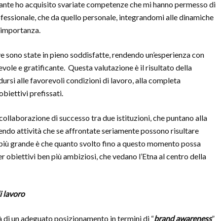
zzante ho acquisito svariate competenze che mi hanno permesso di
fessionale, che da quello personale, integrandomi alle dinamiche
 importanza.
tive sono state in pieno soddisfatte, rendendo un’esperienza con
ole e gratificante. Questa valutazione è il risultato della
ursi alle favorevoli condizioni di lavoro, alla completa
biettivi prefissati.
na collaborazione di successo tra due istituzioni, che puntano alla
do attività che se affrontate seriamente possono risultare
io più grande è che quanto svolto fino a questo momento possa
r obiettivi ben più ambiziosi, che vedano l’Etna al centro della
i lavoro
à di un adeguato posizionamento in termini di “
brand awareness
”