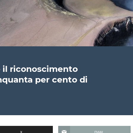
 il riconoscimento
nquanta per cento di
X
EMAIL