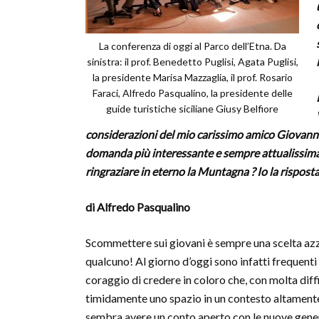
La conferenza di oggi al Parco dell’Etna. Da
sinistra: il prof. Benedetto Puglisi, Agata Puglisi,
la presidente Marisa Mazzaglia, il prof. Rosario
Faraci, Alfredo Pasqualino, la presidente delle
guide turistiche siciliane Giusy Belfiore
considerazioni del mio carissimo amico Giovanni
domanda più interessante e sempre attualissima: 
ringraziare in eterno la Muntagna ? Io la risposta 
di Alfredo Pasqualino
Scommettere sui giovani è sempre una scelta az
qualcuno! Al giorno d’oggi sono infatti frequenti i 
coraggio di credere in coloro che, con molta diffi
timidamente uno spazio in un contesto altamente
sembra avere un conto aperto con le nuove gene