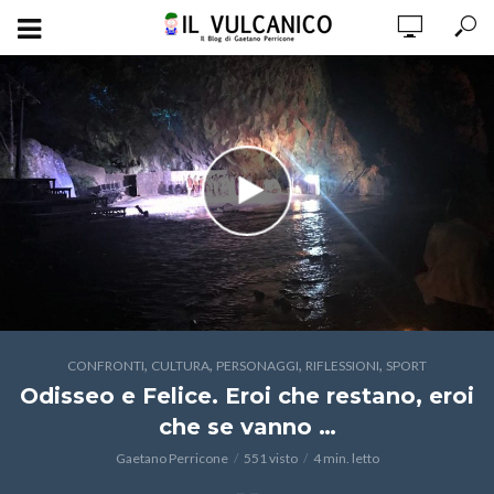
,
,
,
,
CONFRONTI
CULTURA
PERSONAGGI
RIFLESSIONI
SPORT
Odisseo e Felice. Eroi che restano, eroi
che se vanno …
Gaetano Perricone
551 visto
4 min. letto