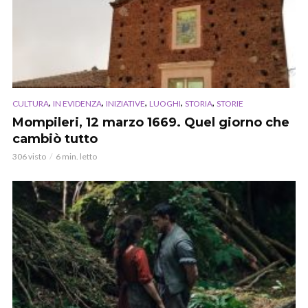
,
,
,
,
,
CULTURA
IN EVIDENZA
INIZIATIVE
LUOGHI
STORIA
STORIE
Mompileri, 12 marzo 1669. Quel giorno che
cambiò tutto
306 visto
6 min. letto