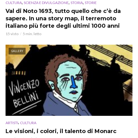
,
,
,
CULTURA
SCIENZA E DIVULGAZIONE
STORIA
STORIE
Val di Noto 1693, tutto quello che c’è da
sapere. In una story map, il terremoto
italiano più forte degli ultimi 1000 anni
15 visto
5 min. letto
GALLERY
,
ARTISTI
CULTURA
Le visioni, i colori, il talento di Monarc