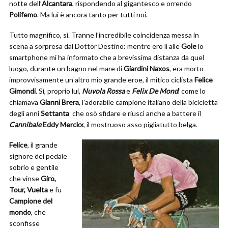
notte dell’
Alcantara
, rispondendo al gigantesco e orrendo
Polifemo
. Ma lui è ancora tanto per tutti noi.
Tutto magnifico, sì. Tranne l’incredibile coincidenza messa in
scena a sorpresa dal Dottor Destino: mentre ero lì alle
Gole
lo
smartphone mi ha informato che a brevissima distanza da quel
luogo, durante un bagno nel mare di
Giardini Naxos
, era morto
improvvisamente un altro mio grande eroe, il mitico ciclista
Felice
Gimondi
. Sì, proprio lui,
Nuvola Rossa
e
Felix De Mond
i come lo
chiamava
Gianni Brera
, l’adorabile campione italiano della bicicletta
degli anni
Settanta
che osò sfidare e riuscì anche a battere il
Cannibale
Eddy Merckx
, il mostruoso asso pigliatutto belga.
Felice
, il grande
signore del pedale
sobrio e gentile
che vinse
Giro,
Tour, Vuelta
e fu
Campione del
mondo
, che
sconfisse