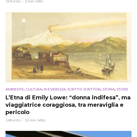
124 visto
2 min. letto
,
,
,
,
,
AMBIENTE
CULTURA
IN EVIDENZA
SCRITTI E SCRITTORI
STORIA
STORIE
L’Etna di Emily Lowe: “donna indifesa”, ma
viaggiatrice coraggiosa, tra meraviglia e
pericolo
148 visto
12 min. letto