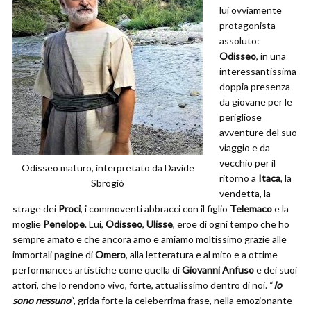
lui ovviamente
protagonista
assoluto:
Odisseo
, in una
interessantissima
doppia presenza
da giovane per le
perigliose
avventure del suo
viaggio e da
vecchio per il
Odisseo maturo, interpretato da Davide
ritorno a
Itaca
, la
Sbrogiò
vendetta, la
strage dei
Proci
, i commoventi abbracci con il figlio
Telemaco
e la
moglie
Penelope
. Lui,
Odisseo
,
Ulisse
, eroe di ogni tempo che ho
sempre amato e che ancora amo e amiamo moltissimo grazie alle
immortali pagine di
Omero
, alla letteratura e al mito e a ottime
performances artistiche come quella di
Giovanni Anfuso
e dei suoi
attori, che lo rendono vivo, forte, attualissimo dentro di noi. “
Io
sono nessuno
“, grida forte la celeberrima frase, nella emozionante