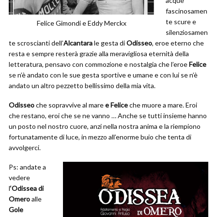
acque
fascinosamen
te scure e
Felice Gimondi e Eddy Merckx
silenziosamen
te scroscianti dell’
Alcantara
le gesta di
Odisseo
, eroe eterno che
resta e sempre resterà grazie alla meravigliosa eternità della
letteratura, pensavo con commozione e nostalgia che l’eroe
Felice
se n’è andato con le sue gesta sportive e umane e con lui se n’è
andato un altro pezzetto bellissimo della mia vita.
Odisseo
che sopravvive al mare
e Felice
che muore a mare. Eroi
che restano, eroi che se ne vanno … Anche se tutti insieme hanno
un posto nel nostro cuore, anzi nella nostra anima e la riempiono
fortunatamente di luce, in mezzo all’enorme buio che tenta di
avvolgerci.
Ps: andate a
vedere
l
‘Odissea di
Omero
alle
Gole