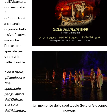
dell’Alcantara
,
non mancate,
è
un’opportunit
à culturale
originale, bella
e significativa,
ma anche
l’occasione
speciale per
godervi le
Gole
di notte.
Con il titolo:
gli applausi a
fine
spettacolo
per gli attori
dell’Odissea
alle Gole
Un momento dello spettacolo (foto di Giuseppe
dell’Alcantara
Mazzola)