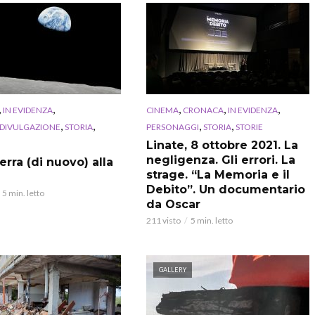
,
,
,
,
,
IN EVIDENZA
CINEMA
CRONACA
IN EVIDENZA
,
,
,
,
 DIVULGAZIONE
STORIA
PERSONAGGI
STORIA
STORIE
Linate, 8 ottobre 2021. La
negligenza. Gli errori. La
erra (di nuovo) alla
strage. “La Memoria e il
Debito”. Un documentario
5 min. letto
da Oscar
211 visto
5 min. letto
GALLERY