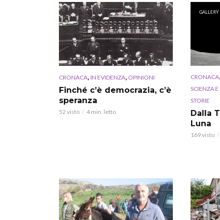
GALLERY
,
,
CRONACA
CRONACA
IN EVIDENZA
OPINIONI
SCIENZA E
Finché c’è democrazia, c’è
speranza
STORIE
52 visto
4 min. letto
Dalla T
Luna
169 visto