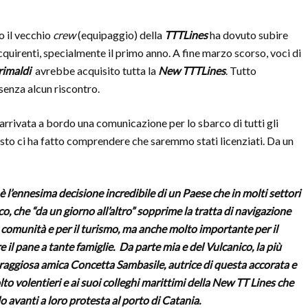
o il vecchio
crew
(equipaggio) della
TTTLines
ha dovuto subire
cquirenti, specialmente il primo anno. A fine marzo scorso, voci di
rimaldi
avrebbe acquisito tutta la
New TTTLines
. Tutto
senza alcun riscontro.
arrivata a bordo una comunicazione per lo sbarco di tutti gli
sto ci ha fatto comprendere che saremmo stati licenziati. Da un
 l’ennesima decisione incredibile di un Paese che in molti settori
o, che “da un giorno all’altro” sopprime la tratta di navigazione
a comunità e per il turismo, ma anche molto importante per il
e il pane a tante famiglie. Da parte mia e del Vulcanico, la più
coraggiosa amica Concetta Sambasile, autrice di questa accorata e
 volentieri e ai suoi colleghi marittimi della New TT Lines che
o avanti a loro protesta al porto di Catania.