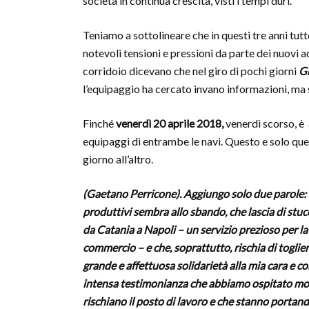
società in continua crescita, visti i tempi duri.
Teniamo a sottolineare che in questi tre anni tutt
notevoli tensioni e pressioni da parte dei nuovi a
corridoio dicevano che nel giro di pochi giorni
G
l’equipaggio ha cercato invano informazioni, ma 
Finché
venerdì 20 aprile 2018,
venerdì scorso, è 
equipaggi di entrambe le navi. Questo e solo que
giorno all’altro.
(Gaetano Perricone). Aggiungo solo due parole: è
produttivi sembra allo sbando, che lascia di stucc
da Catania a Napoli – un servizio prezioso per l
commercio – e che, soprattutto, rischia di toglier
grande e affettuosa solidarietà alla mia cara e 
intensa testimonianza che abbiamo ospitato molto
rischiano il posto di lavoro e che stanno portand