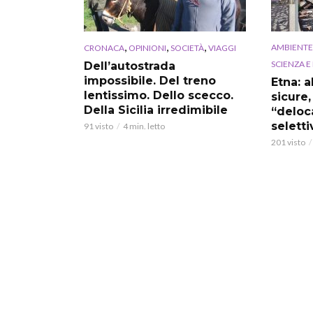
,
,
,
AMBIENTE
CRONACA
OPINIONI
SOCIETÀ
VIAGGI
SCIENZA E
Dell’autostrada
impossibile. Del treno
Etna: a
lentissimo. Dello scecco.
sicure,
Della Sicilia irredimibile
“deloc
seletti
91 visto
4 min. letto
201 visto