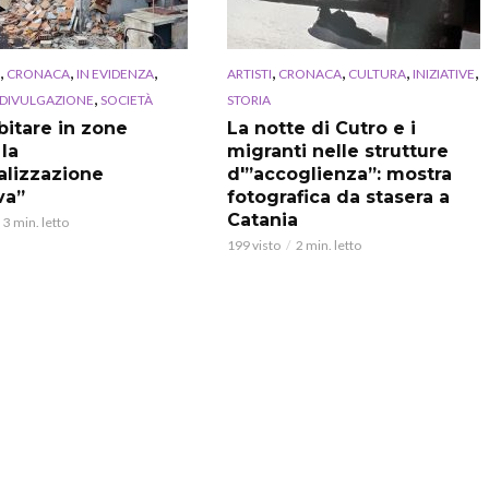
,
,
,
,
,
,
,
CRONACA
IN EVIDENZA
ARTISTI
CRONACA
CULTURA
INIZIATIVE
,
 DIVULGAZIONE
SOCIETÀ
STORIA
bitare in zone
La notte di Cutro e i
 la
migranti nelle strutture
alizzazione
d'”accoglienza”: mostra
va”
fotografica da stasera a
Catania
3 min. letto
199 visto
2 min. letto