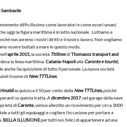
a Sambasile
 momento difficilissimo come lavoratori e come esseri umani.
che oggi la figura marittima è in lutto nazionale.
Lottiamo e
inché non avremo i nostri diritti e il nostro lavoro. Non vogliamo
amo essere buttati a mare in questo modo.
nell’
aprile 2015,
la società
Tttlines
di
Thomasos transport and
deva la linea marittima
Catania-Napoli
alla
Caronte e tourist
,
 anche l’acquisizione di tutto il personale. La nuova società
indi il nome di
New TTTLines
.
rimaldi
acquisisca il 50 per cento della
New TTTLines,
poiché
operanti su questa tratta. A
dicembre 2017
, nel garage della nave
oprietà di
Caronte,
veniva allestito un ricevimento per circa 3000
ale a tutti gli equipaggi e cogliere l’occasione per portare a
a.
BELLA ILLUSIONE
per tutti noi, felici di appartenere ad una