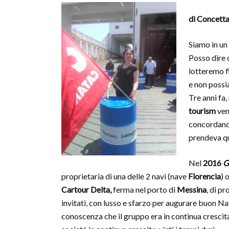
di Concett
Siamo in un
Posso dire 
lotteremo f
e non possi
Tre anni fa, 
tourism
ven
concordando
prendeva qu
Nel
2016
G
proprietaria di una delle 2 navi (nave
Florencia
) 
Cartour Delta,
ferma nel porto di
Messina
, di pr
invitati, con lusso e sfarzo per augurare buon Nat
conoscenza che il gruppo era in continua crescit