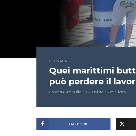
CRONACA
Quei marittimi butt
può perdere il lavor
Concetta Sambasile
1.200 visto
2 min. letto
FACEBOOK