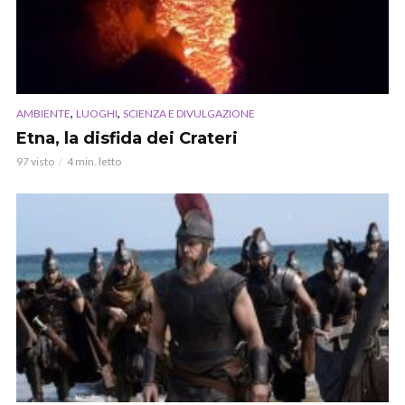
,
,
AMBIENTE
LUOGHI
SCIENZA E DIVULGAZIONE
Etna, la disfida dei Crateri
97 visto
4 min. letto