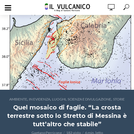
,
,
,
,
AMBIENTE
IN EVIDENZA
LUOGHI
SCIENZA E DIVULGAZIONE
STORIE
Quel mosaico di faglie. “La crosta
terrestre sotto lo Stretto di Messina è
tutt’altro che stabile”
Gaetano Perricone
183 visto
6 min. letto