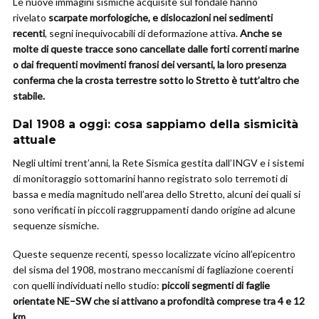
Le nuove immagini sismiche acquisite sul fondale hanno
rivelato
scarpate morfologiche, e dislocazioni nei sedimenti
recenti
, segni inequivocabili di deformazione attiva.
Anche se
molte di queste tracce sono cancellate dalle forti correnti marine
o dai frequenti movimenti franosi dei versanti, la loro presenza
conferma che la crosta terrestre sotto lo Stretto è tutt’altro che
stabile.
Dal 1908 a oggi: cosa sappiamo della sismicità
attuale
Negli ultimi trent’anni, la Rete Sismica gestita dall’INGV e i sistemi
di monitoraggio sottomarini hanno registrato solo terremoti di
bassa e media magnitudo nell’area dello Stretto, alcuni dei quali si
sono verificati in piccoli raggruppamenti dando origine ad alcune
sequenze sismiche.
Queste sequenze recenti, spesso localizzate vicino all’epicentro
del sisma del 1908, mostrano meccanismi di fagliazione coerenti
con quelli individuati nello studio:
piccoli segmenti di faglie
orientate NE–SW che si attivano a profondità comprese tra 4 e 12
km
.