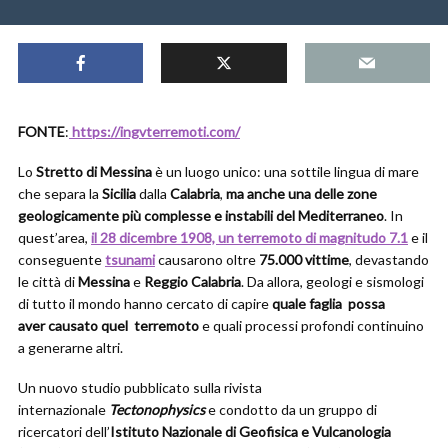
FONTE
:
https://ingvterremoti.com/
Lo
Stretto di Messina
è un luogo unico: una sottile lingua di mare
che separa la
Sicilia
dalla
Calabria
,
ma anche una delle zone
geologicamente più complesse e instabili del Mediterraneo
. In
quest’area,
il 28 dicembre 1908, un terremoto di magnitudo 7.1
e il
conseguente
tsunami
causarono oltre
75.000 vittime
, devastando
le città di
Messina
e
Reggio Calabria
. Da allora, geologi e sismologi
di tutto il mondo hanno cercato di capire
quale faglia
possa
aver
causato quel
terremoto
e quali processi profondi continuino
a generarne altri.
Un nuovo studio pubblicato sulla rivista
internazionale
Tectonophysics
e condotto da un gruppo di
ricercatori dell’
Istituto Nazionale di Geofisica e Vulcanologia