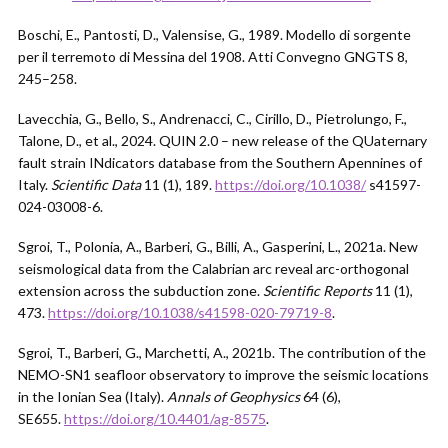
Boschi, E., Pantosti, D., Valensise, G., 1989. Modello di sorgente
per il terremoto di Messina del 1908. Atti Convegno GNGTS 8,
245–258.
Lavecchia, G., Bello, S., Andrenacci, C., Cirillo, D., Pietrolungo, F.,
Talone, D., et al., 2024. QUIN 2.0 – new release of the QUaternary
fault strain INdicators database from the Southern Apennines of
Italy.
Scientific Data
11 (1), 189.
https://doi.org/10.1038/
s41597-
024-03008-6.
Sgroi, T., Polonia, A., Barberi, G., Billi, A., Gasperini, L., 2021a. New
seismological data from the Calabrian arc reveal arc-orthogonal
extension across the subduction zone.
Scientific Reports
11 (1),
473.
https://doi.org/10.1038/s41598-020-79719-8
.
Sgroi, T., Barberi, G., Marchetti, A., 2021b. The contribution of the
NEMO-SN1 seafloor observatory to improve the seismic locations
in the Ionian Sea (Italy).
Annals of Geophysics
64 (6),
SE655.
https://doi.org/10.4401/ag-8575
.