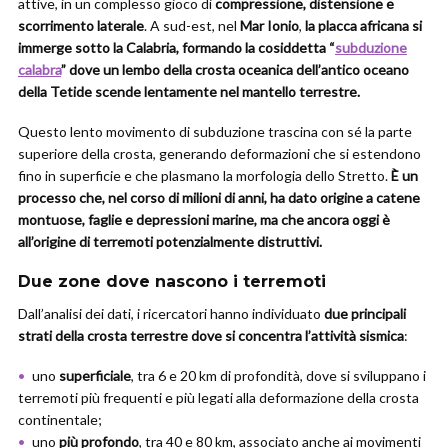
attive, in un complesso gioco di
compressione, distensione e
scorrimento laterale
. A sud-est, nel
Mar Ionio
,
la placca africana si
immerge sotto la Calabria, formando la cosiddetta “
subduzione
calabra
” dove un lembo della crosta oceanica dell’antico oceano
della Tetide scende lentamente nel mantello terrestre.
Questo lento movimento di subduzione trascina con sé la parte
superiore della crosta, generando deformazioni che si estendono
fino in superficie e che plasmano la morfologia dello Stretto.
È un
processo che, nel corso di milioni di anni, ha dato origine a catene
montuose, faglie e depressioni marine, ma che ancora oggi è
all’origine di terremoti potenzialmente distruttivi.
Due zone dove nascono i terremoti
Dall’analisi dei dati, i ricercatori hanno individuato
due principali
strati della crosta terrestre dove si concentra l’attività sismica
:
uno
superficiale
, tra 6 e 20 km di profondità, dove si sviluppano i
terremoti più frequenti e più legati alla deformazione della crosta
continentale;
uno
più profondo
, tra 40 e 80 km, associato anche ai movimenti