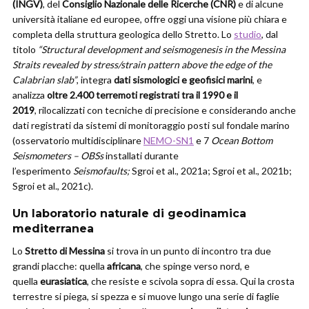
(INGV)
, del
Consiglio Nazionale delle Ricerche (CNR)
e di alcune
università italiane ed europee, offre oggi una visione più chiara e
completa della struttura geologica dello Stretto. Lo
studio
, dal
titolo
“Structural development and seismogenesis in the Messina
Straits revealed by stress/strain pattern above the edge of the
Calabrian slab”
, integra
dati sismologici e geofisici marini
, e
analizza
oltre 2.400 terremoti registrati tra il 1990 e il
2019
, rilocalizzati con tecniche di precisione e considerando anche
dati registrati da sistemi di monitoraggio posti sul fondale marino
(osservatorio multidisciplinare
NEMO-SN1
e 7
Ocean Bottom
Seismometers – OBSs
installati durante
l’esperimento
Seismofaults;
Sgroi et al., 2021a; Sgroi et al., 2021b;
Sgroi et al., 2021c).
Un laboratorio naturale di geodinamica
mediterranea
Lo
Stretto di Messina
si trova in un punto di incontro tra due
grandi placche: quella
africana
, che spinge verso nord, e
quella
eurasiatica
, che resiste e scivola sopra di essa. Qui la crosta
terrestre si piega, si spezza e si muove lungo una serie di faglie