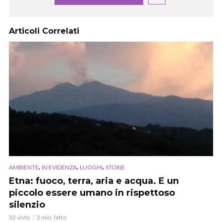
Articoli Correlati
,
,
,
AMBIENTE
IN EVIDENZA
LUOGHI
STORIE
Etna: fuoco, terra, aria e acqua. E un
piccolo essere umano in rispettoso
silenzio
32 visto
3 min. letto