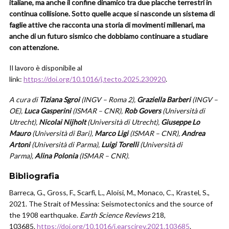
italiane, ma anche il confine dinamico tra due placche terrestri in
continua collisione. Sotto quelle acque si nasconde un sistema di
faglie attive che racconta una storia di movimenti millenari, ma
anche di un futuro sismico che dobbiamo continuare a studiare
con attenzione.
Il lavoro è disponibile al
link:
https://doi.org/10.1016/j.tecto.2025.230920
.
A cura di
Tiziana Sgroi
(INGV – Roma 2),
Graziella Barberi
(INGV –
OE),
Luca Gasperini
(ISMAR – CNR),
Rob Govers
(Università di
Utrecht),
Nicolai Nijholt
(Università di Utrecht),
Giuseppe Lo
Mauro
(Università di Bari),
Marco Ligi
(ISMAR – CNR),
Andrea
Artoni
(Università di Parma),
Luigi Torelli
(Università di
Parma),
Alina Polonia
(ISMAR – CNR).
Bibliografia
Barreca, G., Gross, F., Scarfì, L., Aloisi, M., Monaco, C., Krastel, S.,
2021. The Strait of Messina: Seismotectonics and the source of
the 1908 earthquake.
Earth Science Reviews
218,
103685.
https://doi.org/10.1016/j.earscirev.2021.103685
.