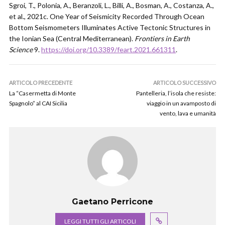
Sgroi, T., Polonia, A., Beranzoli, L., Billi, A., Bosman, A., Costanza, A.,
et al., 2021c. One Year of Seismicity Recorded Through Ocean
Bottom Seismometers Illuminates Active Tectonic Structures in
the Ionian Sea (Central Mediterranean).
Frontiers in Earth
Science
9.
https://doi.org/10.3389/feart.2021.661311
.
ARTICOLO PRECEDENTE
ARTICOLO SUCCESSIVO
La “Casermetta di Monte
Pantelleria, l’isola che resiste:
Spagnolo” al CAI Sicilia
viaggio in un avamposto di
vento, lava e umanità
Gaetano Perricone
LEGGI TUTTI GLI ARTICOLI