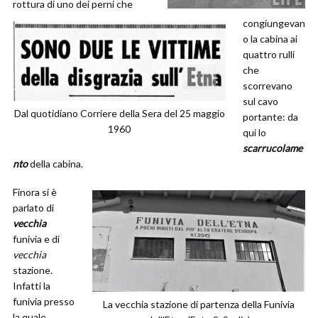
rottura di uno dei perni che
congiungevan
o la cabina ai
quattro rulli
che
scorrevano
sul cavo
Dal quotidiano Corriere della Sera del 25 maggio
portante: da
1960
qui lo
scarrucolame
nto
della cabina.
Finora si è
parlato di
vecchia
funivia e di
vecchia
stazione.
Infatti la
funivia presso
La vecchia stazione di partenza della Funivia
la quale