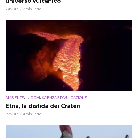
universo vulcanico
74 visto
7 min. letto
,
,
AMBIENTE
LUOGHI
SCIENZA E DIVULGAZIONE
Etna, la disfida dei Crateri
97 visto
4 min. letto