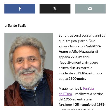
di Santo Scalia
Sono trascorsi sessant’anni da
quel tragico giorno. Due
giovani lavoratori,
Salvatore
Asero
e
Alfio Mazzaglia
, di
appena 22 e 39 anni
rispettivamente, rimasero
coinvolti in un mortale
incidente sull’
Etna
, intorno a
quota
2800 metri.
A quel tempo la
Funivia
dell’Etna
– realizzata a partire
dal
1955
ed entrata in
funzione il
25 maggio del 1959
– era composta da due