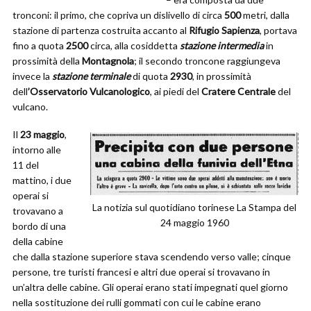
tronconi: il primo, che copriva un dislivello di circa
500
metri, dalla
stazione di partenza costruita accanto al
Rifugio Sapienza
, portava
fino a quota
2500
circa, alla cosiddetta
stazione intermedia
in
prossimità della
Montagnola
; il secondo troncone raggiungeva
invece la
stazione terminale
di quota
2930
, in prossimità
dell
’Osservatorio Vulcanologico
, ai piedi del
Cratere Centrale
del
vulcano.
Il
23 maggio
,
intorno alle
11 del
mattino, i due
operai si
La notizia sul quotidiano torinese La Stampa del
trovavano a
24 maggio 1960
bordo di una
della cabine
che dalla stazione superiore stava scendendo verso valle; cinque
persone, tre turisti francesi e altri due operai si trovavano in
un’altra delle cabine. Gli operai erano stati impegnati quel giorno
nella sostituzione dei rulli gommati con cui le cabine erano