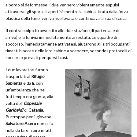
a bordo si deformasse: i due vennero violentemente espulsi
attraverso gli sportelli apertisi, mentre la cabina, tirata dalla forza
elastica della fune, veniva risollevata e continuava la sua discesa.
Il contraccolpo fu avvertito alle due stazioni (di partenza e di
arrivo) e la funivia immediatamente arrestata. Le squadre di
soccorso, immediatamente attivatesi, aiutarono gli altri occupanti
rimasti bloccati nelle loro cabine a scendere, secondo i protocolli di
soccorso previsti per questi casi.
I due lavoratori furono
trasportati al
Rifugio
Sapienza
e da lì, con
un’ambulanza che nel
frattempo era giunta, alla
volta dell’
Ospedale
Garibaldi
di
Catania
.
Purtroppo per il giovane
Salvatore Asero
non ci fu
nulla da fare: spirò infatti
ancor prima di essere