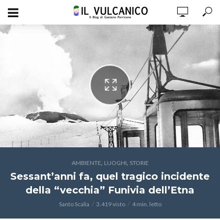
,
,
AMBIENTE
LUOGHI
STORIE
Sessant’anni fa, quel tragico incidente
della “vecchia” Funivia dell’Etna
Santo Scalia
3.419 visto
4 min. letto