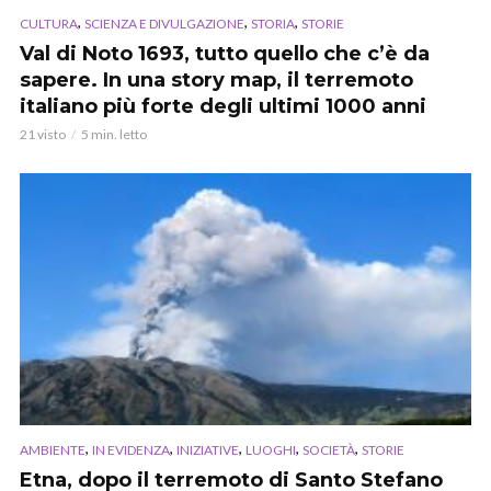
,
,
,
CULTURA
SCIENZA E DIVULGAZIONE
STORIA
STORIE
Val di Noto 1693, tutto quello che c’è da
sapere. In una story map, il terremoto
italiano più forte degli ultimi 1000 anni
21 visto
5 min. letto
,
,
,
,
,
AMBIENTE
IN EVIDENZA
INIZIATIVE
LUOGHI
SOCIETÀ
STORIE
Etna, dopo il terremoto di Santo Stefano