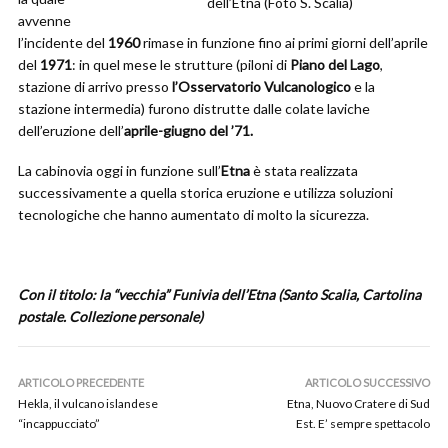
dell’Etna (Foto S. Scalia)
avvenne
l’incidente del
1960
rimase in funzione fino ai primi giorni dell’aprile
del
1971
: in quel mese le strutture (piloni di
Piano del Lago
,
stazione di arrivo presso
l’Osservatorio Vulcanologico
e la
stazione intermedia) furono distrutte dalle colate laviche
dell’eruzione dell’
aprile-giugno del ’71.
La cabinovia oggi in funzione sull’
Etna
è stata realizzata
successivamente a quella storica eruzione e utilizza soluzioni
tecnologiche che hanno aumentato di molto la sicurezza.
Con il titolo: la “vecchia” Funivia dell’Etna (Santo Scalia, Cartolina
postale. Collezione personale)
ARTICOLO PRECEDENTE
ARTICOLO SUCCESSIVO
Hekla, il vulcano islandese
Etna, Nuovo Cratere di Sud
“incappucciato”
Est. E’ sempre spettacolo