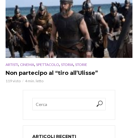
,
,
,
,
ARTISTI
CINEMA
SPETTACOLO
STORIA
STORIE
Non partecipo al “tiro all’Ulisse”
119 visto
4 min. letto
ARTICOLI RECENTI