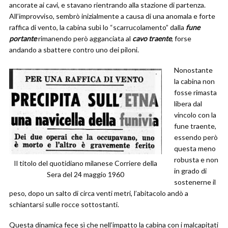
ancorate ai cavi, e stavano rientrando alla stazione di partenza.
All’improvviso, sembrò inizialmente a causa di una anomala e forte
raffica di vento, la cabina subì lo “scarrucolamento” dalla
fune
portante
rimanendo però agganciata al
cavo traente
, forse
andando a sbattere contro uno dei piloni.
Nonostante
la cabina non
fosse rimasta
libera dal
vincolo con la
fune traente,
essendo però
questa meno
robusta e non
Il titolo del quotidiano milanese Corriere della
in grado di
Sera del 24 maggio 1960
sostenerne il
peso, dopo un salto di circa venti metri, l’abitacolo andò a
schiantarsi sulle rocce sottostanti.
Questa dinamica fece sì che nell’impatto la cabina con i malcapitati