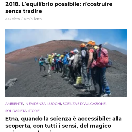
2018. L’equilibrio possibile: ricostruire
senza tradire
347 visto
6 min. letto
,
,
,
,
AMBIENTE
IN EVIDENZA
LUOGHI
SCIENZA E DIVULGAZIONE
,
SOLIDARIETÀ
STORIE
Etna, quando la scienza è accessibile: alla
scoperta, con tutti i sensi, del magico