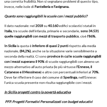
una corretta fruibilità. Non si segnalano problemi di questo tipo,
invece, nelle isole di
Pantelleria e Favignana.
Quanto sono raggiungibili le scuole con i mezzi pubblici?
Il dato nazionale: nel
2018
su
40.160
edifici scolastici statali in
Italia,
tra scuole dell’infanzia, primarie e secondarie,
sono 34.531
quelle raggiungibili con mezzi di trasporto pubblico
, cioè
l’86%.
In Sicilia
la quota è
inferiore di quasi 2 punti
rispetto alla media
nazionale,
(84,2%)
, anche se la situazione varie sensibilmente a
seconda della realtà. Ci sono
province in cui le scuole raggiungibili
con i mezzi superano il 90%
di scuole raggiungibili con almeno un
mezzo alternativo all’auto privata (le più virtuose
l’Ennese, il
Catanese e il Messinese
) e altre con percentuali inferiori al
70%.
Deve far riflettere il caso del comune di
Sperlinga
, nell’Ennese:
l’unica scuola presente non risulta raggiungibile con i mezzi.
In Sicilia progetti contro la povertà educativa
PFP. Progetti Formativi Personalizzati con budget educativi