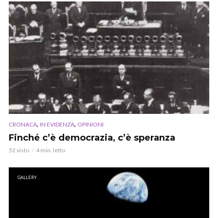
,
,
CRONACA
IN EVIDENZA
OPINIONI
Finché c’è democrazia, c’è speranza
52 visto
4 min. letto
GALLERY