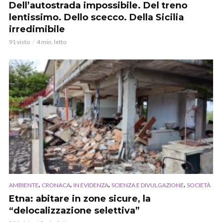
Dell’autostrada impossibile. Del treno
lentissimo. Dello scecco. Della Sicilia
irredimibile
91 visto
4 min. letto
,
,
,
,
AMBIENTE
CRONACA
IN EVIDENZA
SCIENZA E DIVULGAZIONE
SOCIETÀ
Etna: abitare in zone sicure, la
“delocalizzazione selettiva”