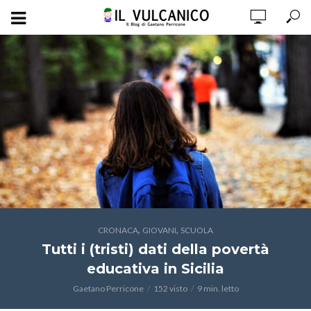
,
,
CRONACA
GIOVANI
SCUOLA
Tutti i (tristi) dati della povertà
educativa in Sicilia
Gaetano Perricone
152 visto
9 min. letto