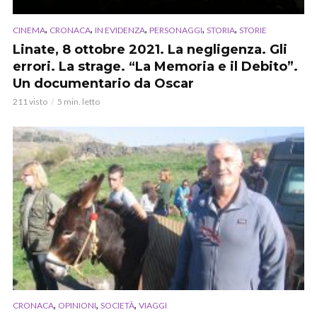
,
,
,
,
,
CINEMA
CRONACA
IN EVIDENZA
PERSONAGGI
STORIA
STORIE
Linate, 8 ottobre 2021. La negligenza. Gli
errori. La strage. “La Memoria e il Debito”.
Un documentario da Oscar
211 visto
5 min. letto
,
,
,
CRONACA
OPINIONI
SOCIETÀ
VIAGGI