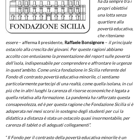
ha da sempre tra i
propri obiettivi
una lotta senza
quartiere alla
povertà educativa,
che riteniamo
essere
– afferma il presidente,
Raffaele Bonsignore
–
il principale
ostacolo alla crescita dei giovani. Per queste ragioni abbiamo
accolto con entusiasmo la presentazione del report sulle povertà
dell’isola, indispensabile per comprendere e affrontare le urgenze
in quest’ambito. Come unica fondazione in Sicilia referente del
Fondo di contrasto povertà educativa minorile, ci sentiamo
particolarmente partecipi di una realtà, come quella isolana, in cui
più che in altri luoghi la carenza di risorse economiche è legata a
quella relativa alla formazione. La pandemia ha rafforzato questa
consapevolezza, ed è per questa ragione che Fondazione Sicilia si è
adoperata nei mesi scorsi in sostegno degli studenti per cui la
didattica a distanza è stata un ostacolo quasi insormontabile, per
carenza di tablet o di adeguati collegamenti”.
“
Il Fondo per il contrasto della povertà educativa minorile è un