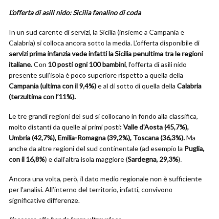
L’offerta di asili nido: Sicilia fanalino di coda
In un sud carente di servizi, la Sicilia (insieme a Campania e
Calabria) si colloca ancora sotto la media. L’offerta disponibile di
servizi prima infanzia vede infatti la Sicilia penultima tra le regioni
italiane.
Con
10 posti ogni 100 bambini
, l’offerta di asili nido
presente sull’isola è poco superiore rispetto a quella della
Campania (ultima con il 9,4%)
e al di sotto di quella della
Calabria
(terzultima con l’11%).
Le tre grandi regioni del sud si collocano in fondo alla classifica,
molto distanti da quelle ai primi posti
: Valle d’Aosta (45,7%),
Umbria (42,7%), Emilia-Romagna (39,2%), Toscana (36,3%).
Ma
anche da altre regioni del sud continentale (ad esempio la
Puglia,
con il 16,8%
) e dall’altra isola maggiore (
Sardegna, 29,3%
).
Ancora una volta, però, il dato medio regionale non è sufficiente
per l’analisi. All’interno del territorio, infatti, convivono
significative differenze.