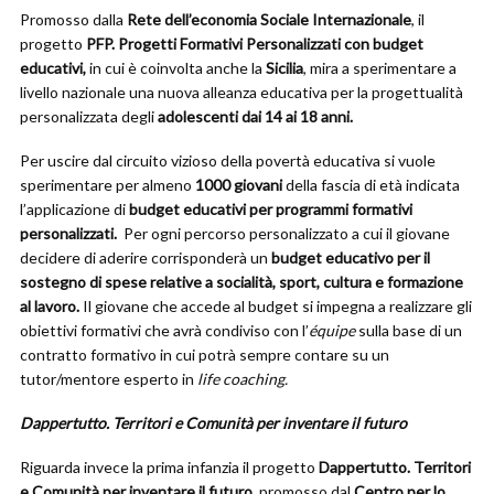
Promosso dalla
Rete dell’economia Sociale Internazionale
, il
progetto
PFP. Progetti Formativi Personalizzati con budget
educativi,
in cui è coinvolta anche la
Sicilia
, mira a sperimentare a
livello nazionale una nuova alleanza educativa per la progettualità
personalizzata degli
adolescenti dai 14 ai 18 anni.
Per uscire dal circuito vizioso della povertà educativa si vuole
sperimentare per almeno
1000 giovani
della fascia di età indicata
l’applicazione di
budget educativi per programmi formativi
personalizzati.
Per ogni percorso personalizzato a cui il giovane
decidere di aderire corrisponderà un
budget educativo per il
sostegno di spese relative a socialità, sport, cultura e formazione
al lavoro.
Il giovane che accede al budget si impegna a realizzare gli
obiettivi formativi che avrà condiviso con l’
équipe
sulla base di un
contratto formativo in cui potrà sempre contare su un
tutor/mentore esperto in
life coaching.
Dappertutto. Territori e Comunità per inventare il futuro
Riguarda invece la prima infanzia il progetto
Dappertutto. Territori
e Comunità per inventare il futuro
, promosso dal
Centro per lo