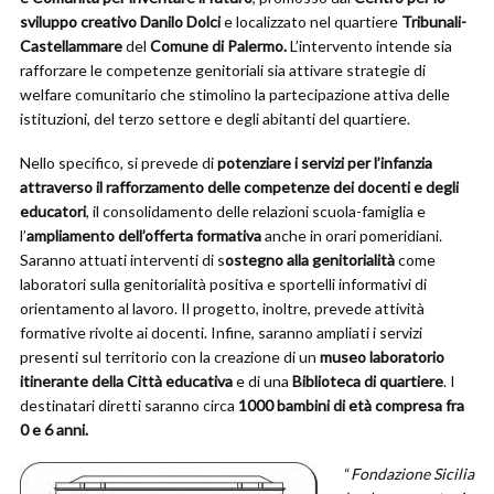
sviluppo creativo Danilo Dolci
e localizzato nel quartiere
Tribunali-
Castellammare
del
Comune di Palermo.
L’intervento intende sia
rafforzare le competenze genitoriali sia attivare strategie di
welfare comunitario che stimolino la partecipazione attiva delle
istituzioni, del terzo settore e degli abitanti del quartiere.
Nello specifico, si prevede di
potenziare i servizi per l’infanzia
attraverso il rafforzamento delle competenze dei docenti e degli
educatori
, il consolidamento delle relazioni scuola-famiglia e
l’
ampliamento dell’offerta formativa
anche in orari pomeridiani.
Saranno attuati interventi di s
ostegno alla genitorialità
come
laboratori sulla genitorialità positiva e sportelli informativi di
orientamento al lavoro. Il progetto, inoltre, prevede attività
formative rivolte ai docenti. Infine, saranno ampliati i servizi
presenti sul territorio con la creazione di un
museo laboratorio
itinerante della Città educativa
e di una
Biblioteca di quartiere
. I
destinatari diretti saranno circa
1000 bambini di età compresa fra
0 e 6 anni.
“
Fondazione Sicilia