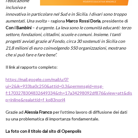
l’educazione
inclusiva e
innovativa in particolare nel Sud e in Sicilia. I divari sono troppo
aumentati. Una svolta
– ragiona
Marco Rossi Doria
, presidente di
Con i Bambini
–
è urgente. La leva sono le comunità educanti: terzo
settore, fondazioni, cittadini, scuole e comuni. Insieme. I tanti
progetti avviati grazie al Fondo, circa 30 sostenuti in Sicilia con
21,8 milioni di euro coinvolgendo 550 organizzazioni, mostrano
che si può fare e fare bene”.
Il link al rapporto completo:
https://mail.google.com/mail/u/0?
ui=2&ik=933ba0c250&attid=0.3&permmsgid=msg-
f:1703278304832649334&th=17a34298092df876&view=att&dis
p=inline&realattid=f_kq83nori4
Grazie ad
Alessia Franco
per l’ottimo lavoro di diffusione dei dati
su una problematica di importanza fondamentale.
La foto con il titolo dal sito di Openpolis