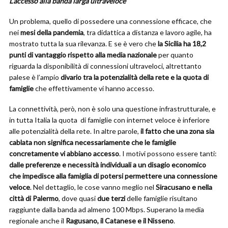
L’accesso alla banda larga ultraveloce
Un problema, quello di possedere una connessione efficace, che
nei
mesi della pandemia
, tra didattica a distanza e lavoro agile, ha
mostrato tutta la sua rilevanza. E se è vero che
la Sicilia ha 18,2
punti di vantaggio rispetto alla media nazionale
per quanto
riguarda la disponibilità di connessioni ultraveloci, altrettanto
palese è l’ampio
divario tra la potenzialità della rete e la quota di
famiglie
che effettivamente vi hanno accesso.
La connettività, però, non è solo una questione infrastrutturale, e
in tutta Italia la quota di famiglie con internet veloce è inferiore
alle potenzialità della rete. In altre parole,
il fatto che una zona sia
cablata non significa necessariamente che le famiglie
concretamente vi abbiano accesso
. I motivi possono essere tanti:
dalle preferenze e necessità individuali a un disagio economico
che impedisce alla famiglia di potersi permettere una connessione
veloce
. Nel dettaglio, le cose vanno meglio nel
Siracusano e nella
città di Palermo
, dove quasi
due terzi
delle famiglie risultano
raggiunte dalla banda ad almeno 100 Mbps. Superano la media
regionale anche il
Ragusano, il Catanese e il Nisseno
.