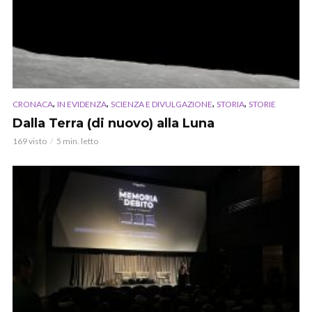
,
,
,
,
CRONACA
IN EVIDENZA
SCIENZA E DIVULGAZIONE
STORIA
STORIE
Dalla Terra (di nuovo) alla Luna
169 visto
5 min. letto