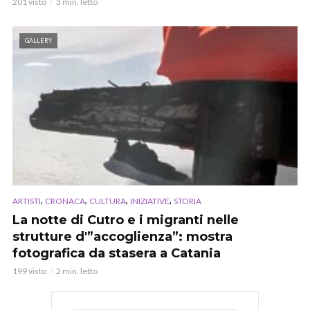
201 visto
3 min. letto
GALLERY
,
,
,
,
ARTISTI
CRONACA
CULTURA
INIZIATIVE
STORIA
La notte di Cutro e i migranti nelle
strutture d'”accoglienza”: mostra
fotografica da stasera a Catania
199 visto
2 min. letto