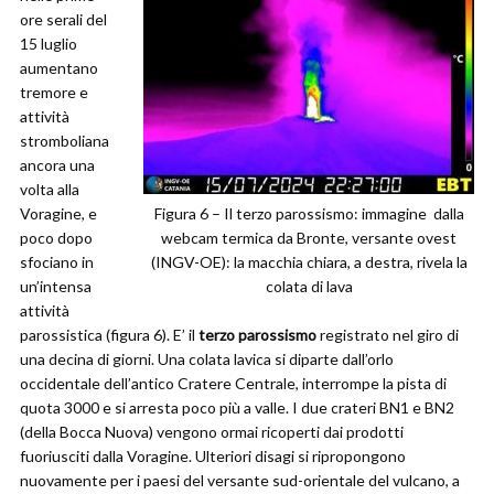
ore serali del
15 luglio
aumentano
tremore e
attività
stromboliana
ancora una
volta alla
Voragine, e
Figura 6 – Il terzo parossismo: immagine dalla
poco dopo
webcam termica da Bronte, versante ovest
sfociano in
(INGV-OE): la macchia chiara, a destra, rivela la
un’intensa
colata di lava
attività
parossistica (figura 6). E’ il
terzo
parossismo
registrato nel giro di
una decina di giorni. Una colata lavica si diparte dall’orlo
occidentale dell’antico Cratere Centrale, interrompe la pista di
quota 3000 e si arresta poco più a valle. I due crateri BN1 e BN2
(della Bocca Nuova) vengono ormai ricoperti dai prodotti
fuoriusciti dalla Voragine. Ulteriori disagi si ripropongono
nuovamente per i paesi del versante sud-orientale del vulcano, a