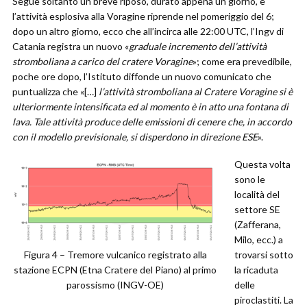
Segue soltanto un breve riposo, durato appena un giorno, e
l’attività esplosiva alla Voragine riprende nel pomeriggio del 6;
dopo un altro giorno, ecco che all’incirca alle 22:00 UTC, l’Ingv di
Catania registra un nuovo «
graduale incremento dell’attività
stromboliana a carico del cratere Voragine
»; come era prevedibile,
poche ore dopo, l’Istituto diffonde un nuovo comunicato che
puntualizza che «[…]
l’attività stromboliana al Cratere Voragine si è
ulteriormente intensificata ed al momento è in atto una fontana di
lava. Tale attività produce delle emissioni di cenere che, in accordo
con il modello previsionale, si disperdono in direzione ESE
».
Questa volta
sono le
località del
settore SE
(Zafferana,
Milo, ecc.) a
Figura 4 – Tremore vulcanico registrato alla
trovarsi sotto
stazione ECPN (Etna Cratere del Piano) al primo
la ricaduta
parossismo (INGV-OE)
delle
piroclastiti. La