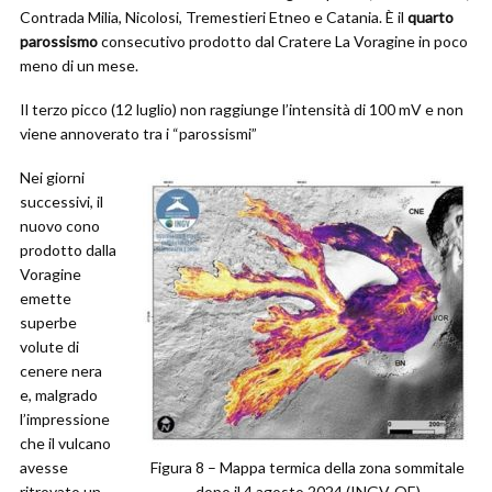
Contrada Milia, Nicolosi, Tremestieri Etneo e Catania. È il
quarto
parossismo
consecutivo prodotto dal Cratere La Voragine in poco
meno di un mese.
Il terzo picco (12 luglio) non raggiunge l’intensità di 100 mV e non
viene annoverato tra i “parossismi”
Nei giorni
successivi, il
nuovo cono
prodotto dalla
Voragine
emette
superbe
volute di
cenere nera
e, malgrado
l’impressione
che il vulcano
avesse
Figura 8 – Mappa termica della zona sommitale
ritrovato un
dopo il 4 agosto 2024 (INGV-OE)