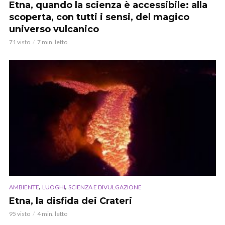
Etna, quando la scienza è accessibile: alla
scoperta, con tutti i sensi, del magico
universo vulcanico
71 visto
7 min. letto
,
,
AMBIENTE
LUOGHI
SCIENZA E DIVULGAZIONE
Etna, la disfida dei Crateri
95 visto
4 min. letto