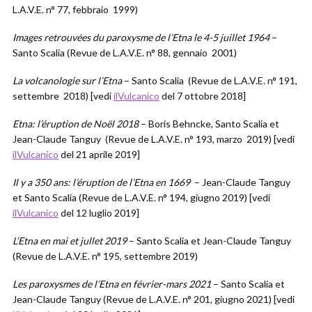
L.A.V.E. n° 77, febbraio 1999)
Images retrouvées du paroxysme de l’Etna le 4-5 juillet 1964
–
Santo Scalia (Revue de L.A.V.E. n° 88, gennaio 2001)
La volcanologie sur l’Etna
– Santo Scalia (Revue de L.A.V.E. n° 191,
settembre 2018) [vedi
ilVulcanico
del 7 ottobre 2018]
Etna: l’éruption de Noël 2018
– Boris Behncke, Santo Scalia et
Jean-Claude Tanguy (Revue de L.A.V.E. n° 193, marzo 2019) [vedi
ilVulcanico
del 21 aprile 2019]
Il y a 350 ans: l’éruption de l’Etna en 1669
– Jean-Claude Tanguy
et Santo Scalia (Revue de L.A.V.E. n° 194, giugno 2019) [vedi
ilVulcanico
del 12 luglio 2019]
L’Etna en mai et jullet 2019
– Santo Scalia et Jean-Claude Tanguy
(Revue de L.A.V.E. n° 195, settembre 2019)
Les paroxysmes de l’Etna en février-mars 2021
– Santo Scalia et
Jean-Claude Tanguy (Revue de L.A.V.E. n° 201, giugno 2021) [vedi