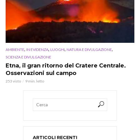
,
,
,
,
AMBIENTE
IN EVIDENZA
LUOGHI
NATURA E DIVULGAZIONE
SCIENZA E DIVULGAZIONE
Etna, il gran ritorno del Cratere Centrale.
Osservazioni sul campo
253 visto
9 min. letto
ARTICOLI RECENTI