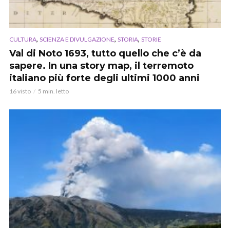
,
,
,
CULTURA
SCIENZA E DIVULGAZIONE
STORIA
STORIE
Val di Noto 1693, tutto quello che c’è da
sapere. In una story map, il terremoto
italiano più forte degli ultimi 1000 anni
16 visto
5 min. letto