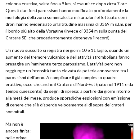
colonna eruttiva, salita fino a 9 km, si esaurisce dopo circa 7 ore.
Questi due forti parossismi hanno modificato profondamente la
morfologia della zona sommitale. Le misurazioni effettuate con i
droni hanno evidenziato un’altitudine massima di 3369 m s.l.m. per
il bordo più alto della Voragine (invece di 3354 m sulla punta del
Cratere SE, che precedentemente deteneva il record).
Un nuovo sussulto si registra nei giorni 10 e 11 luglio, quando un
aumento del tremore vulcanico e dell’attività stromboliana fanno
presagire un imminente terzo parossismo. L’attività però non
raggiunge un’intensità tanto elevata da poterla annoverare tra i
parossismi dell’anno. A complicare il già complesso quadro
eruttivo, ecco che anche il Cratere di Nord-Est (nato nel 1911 e da
tempo quiescente) dà segni di ripresa: a partire dai giorni intorno
alla metà del mese, produce sporadiche esplosioni con emissione
di cenere che si è disperde velocemente al di sopra dei crateri
sommitali.
Ma non è
ancora finita:
nelle prime