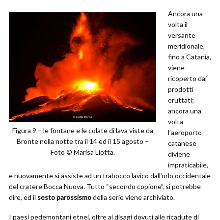
Ancora una
volta il
versante
meridionale,
fino a Catania,
viene
ricoperto dai
prodotti
eruttati;
ancora una
volta
Figura 9 – le fontane e le colate di lava viste da
l’aeroporto
Bronte nella notte tra il 14 ed il 15 agosto –
catanese
Foto © Marisa Liotta.
diviene
impraticabile,
e nuovamente si assiste ad un trabocco lavico dall’orlo occidentale
del cratere Bocca Nuova. Tutto “secondo copione”, si potrebbe
dire, ed il
sesto parossismo
della serie viene archiviato.
I paesi pedemontani etnei, oltre ai disagi dovuti alle ricadute di