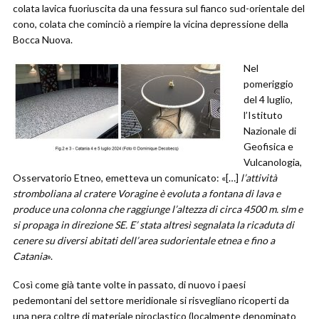
colata lavica fuoriuscita da una fessura sul fianco sud-orientale del
cono, colata che cominciò a riempire la vicina depressione della
Bocca Nuova.
Nel
pomeriggio
del 4 luglio,
l’Istituto
Nazionale di
Geofisica e
Vulcanologia,
Osservatorio Etneo, emetteva un comunicato: «[…]
l’attività
stromboliana al cratere Voragine è evoluta a fontana di lava e
produce una colonna che raggiunge l’altezza di circa 4500 m. slm e
si propaga in direzione SE. E’ stata altresì segnalata la ricaduta di
cenere su diversi abitati dell’area sudorientale etnea e fino a
Catania
».
Così come già tante volte in passato, di nuovo i paesi
pedemontani del settore meridionale si risvegliano ricoperti da
una nera coltre di materiale piroclastico (localmente denominato