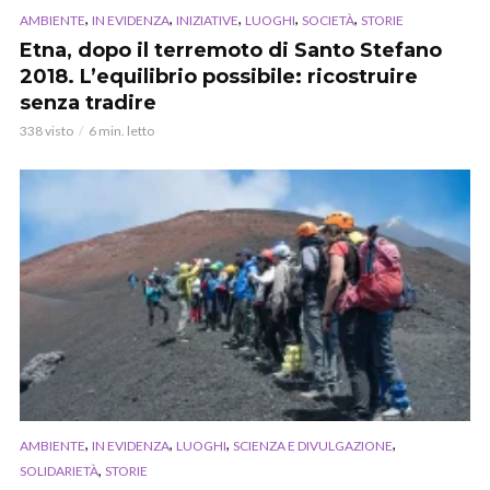
,
,
,
,
,
AMBIENTE
IN EVIDENZA
INIZIATIVE
LUOGHI
SOCIETÀ
STORIE
Etna, dopo il terremoto di Santo Stefano
2018. L’equilibrio possibile: ricostruire
senza tradire
338 visto
6 min. letto
,
,
,
,
AMBIENTE
IN EVIDENZA
LUOGHI
SCIENZA E DIVULGAZIONE
,
SOLIDARIETÀ
STORIE