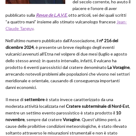
del secolo corrente, ho avuto il
piacere e l’onore di aver
pubblicato sulla
Revue de L.A.V.E.
otto articoli, sei dei quali scritti
“a quattro mani” insieme allo stimato vulcanologo francese
Jean-
Claude Tanguy
.
Nell’ultimo numero pubblicato dall’Associazione, il
n° 216 del
dicembre 2024
, è presente un breve riepilogo degli eventi
vulcanici avvenuti all’Etna nel volgere di due mesi (luglio e agosto
dello stesso anno): in questo intervallo, infatti, il vulcano ha
prodotto 6 eventi parossistici dal cratere denominato
La Voragine
,
arrecando notevoli problemi alle popolazioni che vivono nei settori
meridionale e orientale, causando di conseguenza importanti
danni economici.
Il mese di
settembre
è stato invece caratterizzato da una
moderata attività localizzata nel
Cratere subterminale di Nord-Est
,
mentre un settimo evento parossistico è stato prodotto il
10
novembre
, sempre dal cratere
Voragine
. Quest’ultimo però, a
cause delle proibitive condizioni meteorologiche, è stato rilevato
soltanto attraverso le misurazioni strumentali e non è stato