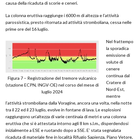
causa della ricaduta di scorie e ceneri.
La colonna eruttiva raggiunge i 6000 m di altezza e l’attività
parossistica, presto ritornata ad attività stromboliana, cessa nelle
prime ore del 16 luglio.
Nel frattempo
la sporadica
emissione di
volute di
cenere
continua dal
Figura 7 – Registrazione del tremore vulcanico
Cratere di
(stazione ECPN, INGV-OE) nel corso del mese di
Nord-Est,
luglio 2024
mentre
l’attività stromboliana dalla Voragine, ancora una volta, nella notte
tra il 22 ed il 23 luglio, evolve in fontane di lava. Le esplosioni
raggiungono un’altezza di varie centinaia di metri e una colonna
eruttiva che si è attestata intorno agli 8 km s.l.m., disperdendosi
inizialmente a ESE e ruotando dopo a SSE. E’ stata segnalata
ricaduta di materiale fine in località Rifugio Sapienza, Piano Vetore,