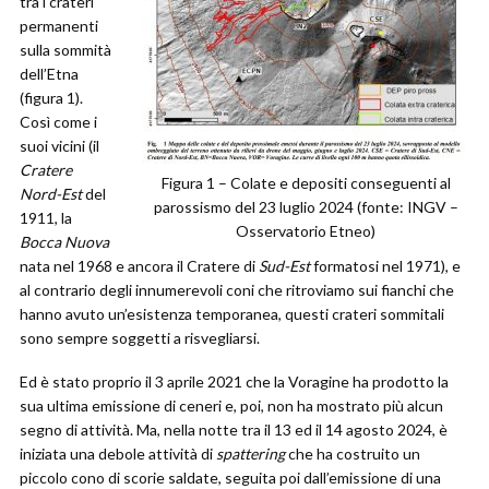
tra i crateri
permanenti
sulla sommità
dell’Etna
(figura 1).
Così come i
suoi vicini (il
Cratere
Figura 1 – Colate e depositi conseguenti al
Nord-Est
del
parossismo del 23 luglio 2024 (fonte: INGV –
1911, la
Osservatorio Etneo)
Bocca Nuova
nata nel 1968 e ancora il Cratere di
Sud-Est
formatosi nel 1971), e
al contrario degli innumerevoli coni che ritroviamo sui fianchi che
hanno avuto un’esistenza temporanea, questi crateri sommitali
sono sempre soggetti a risvegliarsi.
Ed è stato proprio il 3 aprile 2021 che la Voragine ha prodotto la
sua ultima emissione di ceneri e, poi, non ha mostrato più alcun
segno di attività. Ma, nella notte tra il 13 ed il 14 agosto 2024, è
iniziata una debole attività di
spattering
che ha costruito un
piccolo cono di scorie saldate, seguita poi dall’emissione di una