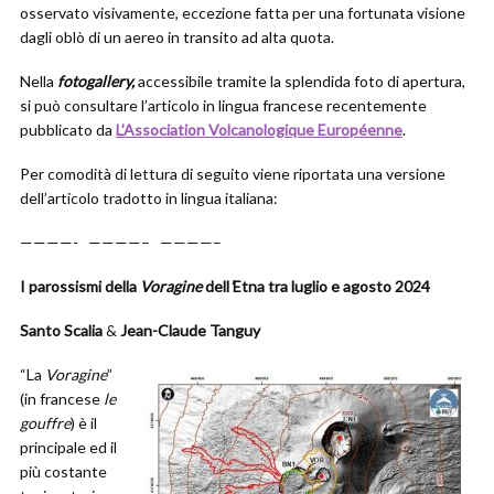
osservato visivamente, eccezione fatta per una fortunata visione
dagli oblò di un aereo in transito ad alta quota.
Nella
fotogallery,
accessibile tramite la splendida foto di apertura,
si può consultare l’articolo in lingua francese recentemente
pubblicato da
L’Association Volcanologique Européenne
.
Per comodità di lettura di seguito viene riportata una versione
dell’articolo tradotto in lingua italiana:
————- ————– ————–
I parossismi della
Voragine
dell
’
Etna tra luglio e agosto 2024
Santo Scalia
&
Jean-Claude Tanguy
“La
Voragine
”
(in francese
le
gouffre
) è il
principale ed il
più costante