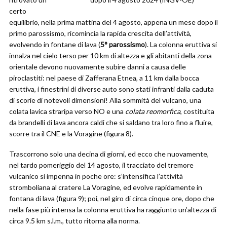
certo
equilibrio, nella prima mattina del 4 agosto, appena un mese dopo il
primo parossismo, ricomincia la rapida crescita dell’attività,
evolvendo in fontane di lava (
5° parossismo
). La colonna eruttiva si
innalza nel cielo terso per 10 km di altezza e gli abitanti della zona
orientale devono nuovamente subire danni a causa delle
piroclastiti: nel paese di Zafferana Etnea, a 11 km dalla bocca
eruttiva, i finestrini di diverse auto sono stati infranti dalla caduta
di scorie di notevoli dimensioni! Alla sommità del vulcano, una
colata lavica straripa verso NO e una
colata reomorfica
, costituita
da brandelli di lava ancora caldi che si saldano tra loro fino a fluire,
scorre tra il CNE e la Voragine (figura 8).
Trascorrono solo una decina di giorni, ed ecco che nuovamente,
nel tardo pomeriggio del 14 agosto, il tracciato del tremore
vulcanico si impenna in poche ore: s’intensifica l’attività
stromboliana al cratere La Voragine, ed evolve rapidamente in
fontana di lava (figura 9); poi, nel giro di circa cinque ore, dopo che
nella fase più intensa la colonna eruttiva ha raggiunto un’altezza di
circa 9.5 km s.l.m., tutto ritorna alla norma.