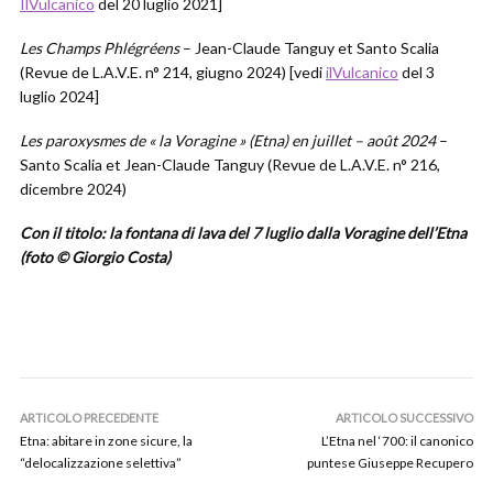
IlVulcanico
del 20 luglio 2021]
Les Champs Phlégréens
– Jean-Claude Tanguy et Santo Scalia
(Revue de L.A.V.E. n° 214, giugno 2024) [vedi
ilVulcanico
del 3
luglio 2024]
Les paroxysmes de « la Voragine » (Etna) en juillet – août 2024
–
Santo Scalia et Jean-Claude Tanguy (Revue de L.A.V.E. n° 216,
dicembre 2024)
Con il titolo: la fontana di lava del 7 luglio dalla Voragine dell’Etna
(foto © Giorgio Costa)
ARTICOLO PRECEDENTE
ARTICOLO SUCCESSIVO
Etna: abitare in zone sicure, la
L’Etna nel ‘700: il canonico
“delocalizzazione selettiva”
puntese Giuseppe Recupero