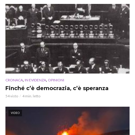
,
,
CRONACA
IN EVIDENZA
OPINIONI
Finché c’è democrazia, c’è speranza
54 visto
4 min. letto
VIDEO