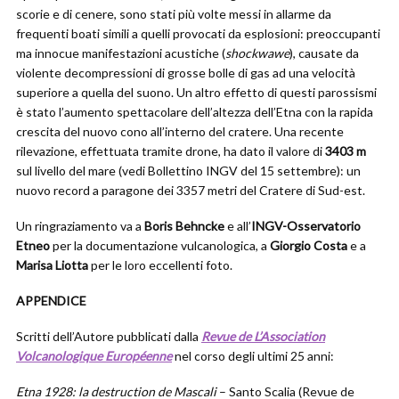
scorie e di cenere, sono stati più volte messi in allarme da
frequenti boati simili a quelli provocati da esplosioni: preoccupanti
ma innocue manifestazioni acustiche (
shockwawe
), causate da
violente decompressioni di grosse bolle di gas ad una velocità
superiore a quella del suono. Un altro effetto di questi parossismi
è stato l’aumento spettacolare dell’altezza dell’Etna con la rapida
crescita del nuovo cono all’interno del cratere. Una recente
rilevazione, effettuata tramite drone, ha dato il valore di
3403 m
sul livello del mare (vedi Bollettino INGV del 15 settembre): un
nuovo record a paragone dei 3357 metri del Cratere di Sud-est.
Un ringraziamento va a
Boris Behncke
e all’
INGV-Osservatorio
Etneo
per la documentazione vulcanologica, a
Giorgio Costa
e a
Marisa Liotta
per le loro eccellenti foto.
APPENDICE
Scritti dell’Autore pubblicati dalla
Revue de L’Association
Volcanologique Européenne
nel corso degli ultimi 25 anni:
Etna 1928: la destruction de Mascali
– Santo Scalia (Revue de