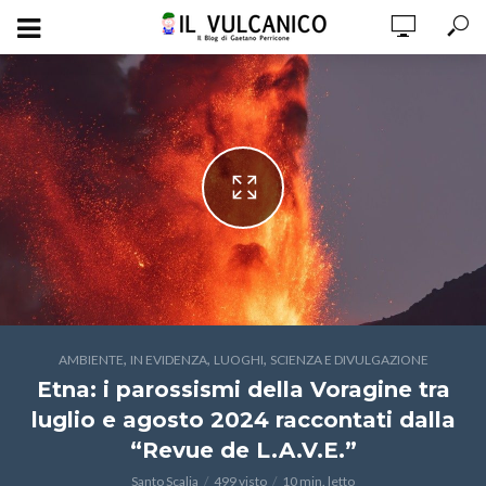
,
,
,
AMBIENTE
IN EVIDENZA
LUOGHI
SCIENZA E DIVULGAZIONE
Etna: i parossismi della Voragine tra
luglio e agosto 2024 raccontati dalla
“Revue de L.A.V.E.”
Santo Scalia
499 visto
10 min. letto