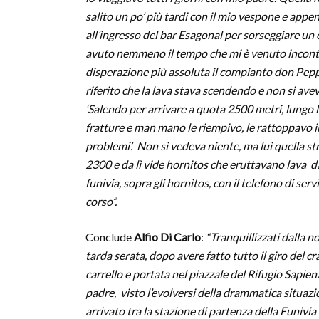
salito un po’ più tardi con il mio vespone e appe
all’ingresso del bar Esagonal per sorseggiare un 
avuto nemmeno il tempo che mi è venuto incont
disperazione più assoluta il compianto don Peppi
riferito che la lava stava scendendo e non si ave
‘Salendo per arrivare a quota 2500 metri, lungo l
fratture e man mano le riempivo, le rattoppavo i
problemi’. Non si vedeva niente, ma lui quella s
2300 e da lì vide hornitos che eruttavano lava d
funivia, sopra gli hornitos, con il telefono di serv
corso”.
Conclude
Alfio Di Carlo
:
“Tranquillizzati dalla 
tarda serata, dopo avere fatto tutto il giro del c
carrello e portata nel piazzale del Rifugio Sapien
padre, visto l’evolversi della drammatica situazion
arrivato tra la stazione di partenza della Funivia