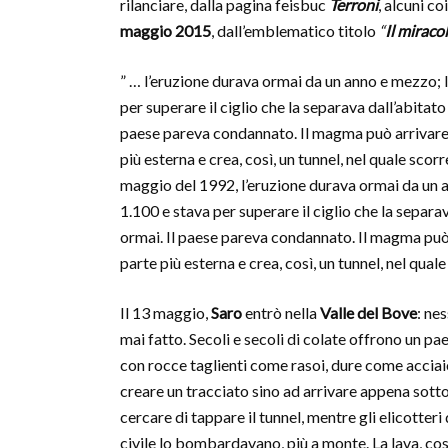
rilanciare, dalla pagina feisbuc
Terroni
, alcuni co
maggio 2015
, dall’emblematico titolo
“
Il miraco
” … l’eruzione durava ormai da un anno e mezzo; 
per superare il ciglio che la separava dall’abitat
paese pareva condannato. Il magma può arrivare c
più esterna e crea, così, un tunnel, nel quale sco
maggio del 1992, l’eruzione durava ormai da un 
1.100 e stava per superare il ciglio che la separa
ormai. Il paese pareva condannato. Il magma può a
parte più esterna e crea, così, un tunnel, nel qua
Il 13 maggio,
Saro
entrò nella
Valle del Bove
: ne
mai fatto. Secoli e secoli di colate offrono un pa
con rocce taglienti come rasoi, dure come acciaio
creare un tracciato sino ad arrivare appena sotto l
cercare di tappare il tunnel, mentre gli elicotteri
civile lo bombardavano, più a monte. La lava, cos