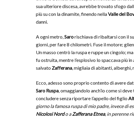
sua ulteriore discesa, avrebbe trovato sfogo dal
più su con la dinamite, finendo nella
Valle del Bo
danni.
A ogni metro,
Saro
rischiava di ribaltarsi con il 
giorni, per fare 8 chilometri. Fuse il motore; gli
Un masso centrò la ruspa e ruppe un cingolo; m
fu ostruita, mentre l’esplosivo lo spaccava più in 
salvato
Zafferana
, migliaia di abitanti, alberghi,
Ecco, adesso sono proprio contento di avere dat
Saro Ruspa
, omaggiandolo anch’io come si deve t
concludere senza riportare l’appello del figlio
Al
giorno la famosa ruspa di mio padre, invece di e
Nicolosi Nord
o a
Zafferana Etnea
, in perenne ri