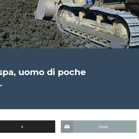
spa, uomo di poche
.
X
EMAIL