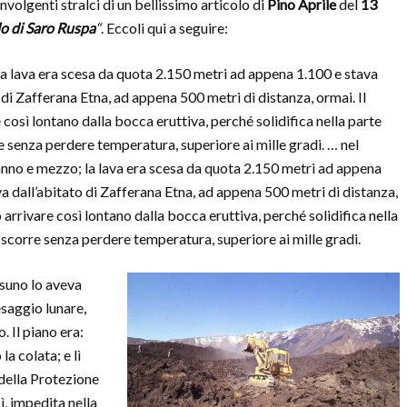
involgenti stralci di un bellissimo articolo di
Pino Aprile
del
13
lo di Saro Ruspa
“
. Eccoli qui a seguire:
la lava era scesa da quota 2.150 metri ad appena 1.100 e stava
o di Zafferana Etna, ad appena 500 metri di distanza, ormai. Il
osì lontano dalla bocca eruttiva, perché solidifica nella parte
rre senza perdere temperatura, superiore ai mille gradi. … nel
anno e mezzo; la lava era scesa da quota 2.150 metri ad appena
va dall’abitato di Zafferana Etna, ad appena 500 metri di distanza,
rrivare così lontano dalla bocca eruttiva, perché solidifica nella
le scorre senza perdere temperatura, superiore ai mille gradi.
ssuno lo aveva
esaggio lunare,
. Il piano era:
a colata; e lì
 della Protezione
ì, impedita nella