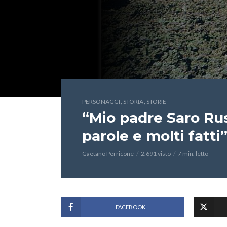
,
,
PERSONAGGI
STORIA
STORIE
“Mio padre Saro Ru
parole e molti fatti”
Gaetano Perricone
2.691 visto
7 min. letto
FACEBOOK