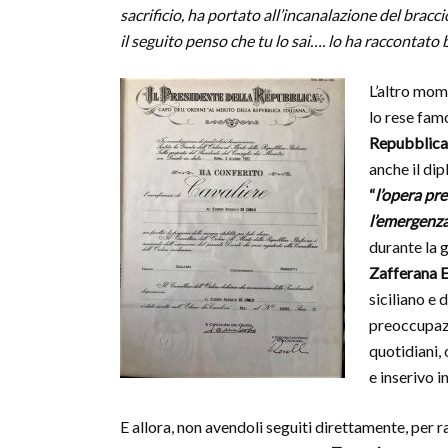
sacrificio, ha portato all’incanalazione del bracc
il seguito penso che tu lo sai…. lo ha raccontato
L’altro mom
lo rese fam
Repubblic
anche il di
“
l’opera pre
l’emergenz
durante la 
Zafferana 
siciliano e 
preoccupazi
quotidiani,
e inserivo i
E allora, non avendoli seguiti direttamente, per