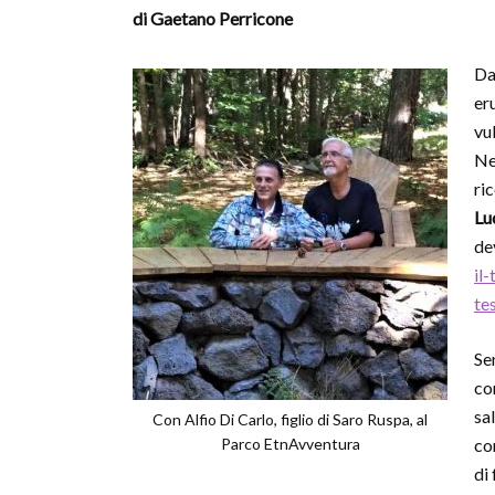
di Gaetano Perricone
Da
er
vu
Ne
ri
Lu
de
il
te
Se
con
sa
Con Alfio Di Carlo, figlio di Saro Ruspa, al
Parco EtnAvventura
co
di