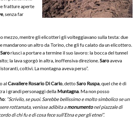
le fratture aperte
ve
, senza far
suo mezzo, mentre gli elicotteri gli volteggiavano sulla testa: due
ene mandarono un altro da Torino, che gli fu calato da un elicottero.
a
Saro
riuscì a portare a termine il suo lavoro: la bocca del tunnel
alto; la lava sgorgò in altra, inoffensiva direzione.
Saro
aveva
 ristoranti, coltivi. La montagna aveva perso”.
o al
Cavaliere Rosario Di Carlo
, detto
Saro Ruspa
, quel che è di
ra i grandi personaggi della
Muntagna
. Ma non posso
fio
:
“Scrivilo, se puoi. Sarebbe bellissimo e molto simbolico se un
ssere rottamata, venisse adibita a
monumento
nel piazzale di
cordo di chi fu e di cosa fece sull’Etna e per gli etnei”.