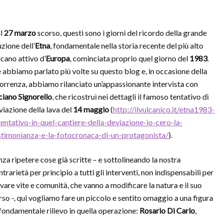
l
27 marzo
scorso, questi sono i giorni del ricordo della grande
uzione dell’
Etna
, fondamentale nella storia recente del più alto
lcano attivo d’
Europa
, cominciata proprio quel giorno del
1983
.
 abbiamo parlato più volte su questo blog e, in occasione della
correnza, abbiamo rilanciato un’appassionante intervista con
ciano Signorello
, che ricostruì nei dettagli il famoso tentativo di
viazione della lava del
14 maggio
(
http://ilvulcanico.it/etna1983-
-tentativo-in-quel-cantiere-della-deviazione-io-cero-la-
stimonianza-e-la-fotocronaca-di-un-protagonista/
).
nza ripetere cose già scritte – e sottolineando la nostra
trarietà per principio a tutti gli interventi, non indispensabili per
lvare vite e comunità, che vanno a modificare la natura e il suo
rso -, qui vogliamo fare un piccolo e sentito omaggio a una figura
 fondamentale rilievo in quella operazione:
Rosario Di Carlo
,