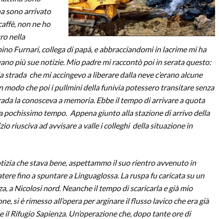
na sono arrivato
caffè, non ne ho
ro nella
no Furnari, collega di papà, e abbracciandomi in lacrime mi ha
vano più sue notizie. Mio padre mi raccontò poi in serata questo:
a strada che mi accingevo a liberare dalla neve c’erano alcune
n modo che poi i pullmini della funivia potessero transitare senza
trada la conosceva a memoria. Ebbe il tempo di arrivare a quota
a pochissimo tempo. Appena giunto alla stazione di arrivo della
izio riusciva ad avvisare a valle i colleghi della situazione in
notizia che stava bene, aspettammo il suo rientro avvenuto in
ratere fino a spuntare a Linguaglossa. La ruspa fu caricata su un
za, a Nicolosi nord. Neanche il tempo di scaricarla e già mio
e, si è rimesso all’opera per arginare il flusso lavico che era già
 e il Rifugio Sapienza. Un’operazione che, dopo tante ore di