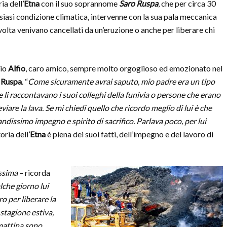
ia dell’
Etna
con il suo soprannome
Saro Ruspa
, che per circa 30
siasi condizione climatica, intervenne con la sua pala meccanica
lvolta venivano cancellati da un’eruzione o anche per liberare chi
lio
Alfio
, caro amico, sempre molto orgoglioso ed emozionato nel
 Ruspa
. “
Come sicuramente avrai saputo, mio padre era un tipo
 li raccontavano i suoi colleghi della funivia o persone che erano
iare la lava. Se mi chiedi quello che ricordo meglio di lui è che
andissimo impegno e spirito di sacrifico. Parlava poco, per lui
oria dell’
Etna
è piena dei suoi fatti, dell’impegno e del lavoro di
issima
– ricorda
che giorno lui
o per liberare la
stagione estiva,
 mattina sono