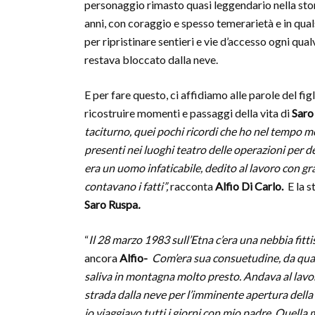
personaggio rimasto quasi leggendario nella stor
anni, con coraggio e spesso temerarietà e in qual
per ripristinare sentieri e vie d’accesso ogni qua
restava bloccato dalla neve.
E per fare questo, ci affidiamo alle parole del fig
ricostruire momenti e passaggi della vita di
Saro
taciturno, quei pochi ricordi che ho nel tempo me
presenti nei luoghi teatro delle operazioni per dev
era un uomo infaticabile, dedito al lavoro con gr
contavano i fatti”,
racconta
Alfio Di Carlo.
E la st
Saro Ruspa
.
“
Il 28 marzo 1983 sull’Etna c’era una nebbia fitt
ancora
Alfio-
Com’era sua consuetudine, da qual
saliva in montagna molto presto. Andava al lavor
strada dalla neve per l’imminente apertura della 
io viaggiavo tutti i giorni con mio padre. Quella