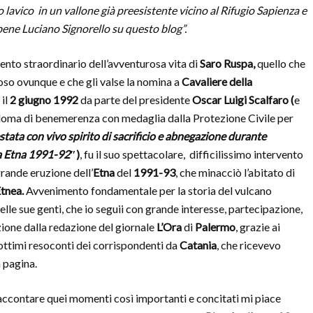
io lavico in un vallone già preesistente vicino al Rifugio Sapienza e
 bene Luciano Signorello su questo blog”.
ento straordinario dell’avventurosa vita di
Saro Ruspa,
quello che
oso ovunque e che gli valse la nomina a
Cavaliere della
a
il
2 giugno
1992
da parte del presidente
Oscar Luigi Scalfaro (
e
ploma di benemerenza con medaglia dalla Protezione Civile per
stata con vivo spirito di sacrificio e abnegazione durante
a Etna 1991-92″
)
, fu il suo spettacolare, difficilissimo intervento
grande eruzione dell’
Etna
del
1991-93
, che minacciò l’abitato di
Etnea.
Avvenimento fondamentale per la storia del vulcano
delle sue genti, che io seguii con grande interesse, partecipazione,
one dalla redazione del giornale
L’Ora
di
Palermo
, grazie ai
 ottimi resoconti dei corrispondenti da
Catania
, che ricevevo
n pagina.
 raccontare quei momenti così importanti e concitati mi piace