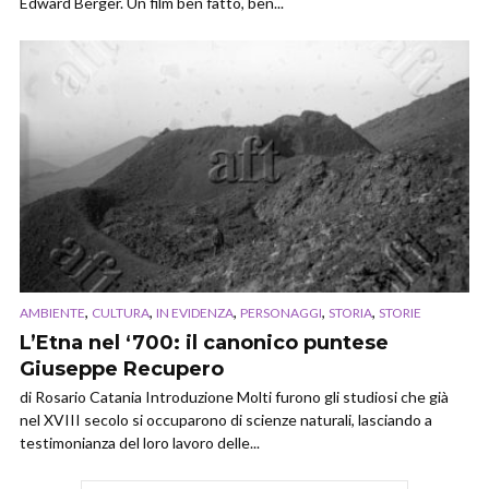
Edward Berger. Un film ben fatto, ben...
,
,
,
,
,
AMBIENTE
CULTURA
IN EVIDENZA
PERSONAGGI
STORIA
STORIE
L’Etna nel ‘700: il canonico puntese
Giuseppe Recupero
di Rosario Catania Introduzione Molti furono gli studiosi che già
nel XVIII secolo si occuparono di scienze naturali, lasciando a
testimonianza del loro lavoro delle...