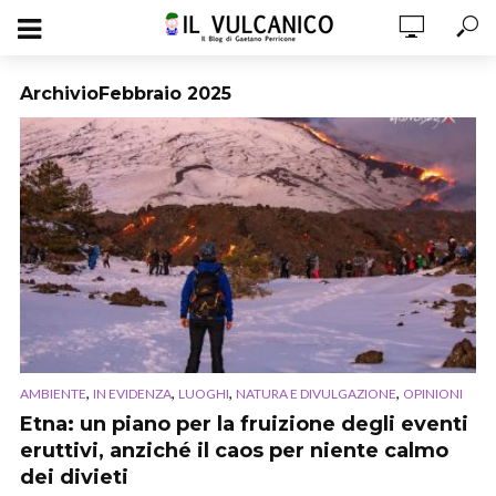
ArchivioFebbraio 2025
,
,
,
,
AMBIENTE
IN EVIDENZA
LUOGHI
NATURA E DIVULGAZIONE
OPINIONI
Etna: un piano per la fruizione degli eventi
eruttivi, anziché il caos per niente calmo
dei divieti