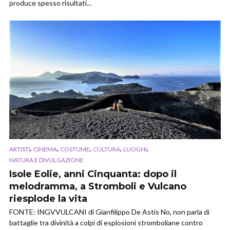
produce spesso risultati...
,
,
,
,
,
ARTISTI
CINEMA
COSTUME
CULTURA
LUOGHI
NATURA E DIVULGAZIONE
Isole Eolie, anni Cinquanta: dopo il
melodramma, a Stromboli e Vulcano
riesplode la vita
FONTE: INGVVULCANI di Gianfilippo De Astis No, non parla di
battaglie tra divinità a colpi di esplosioni stromboliane contro