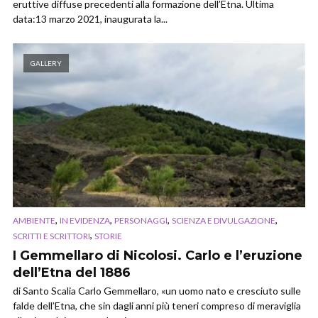
eruttive diffuse precedenti alla formazione dell’Etna. Ultima
data:13 marzo 2021, inaugurata la...
GALLERY
,
,
,
,
AMBIENTE
IN EVIDENZA
PERSONAGGI
SCIENZA E DIVULGAZIONE
,
SCRITTI E SCRITTORI
STORIE
I Gemmellaro di Nicolosi. Carlo e l’eruzione
dell’Etna del 1886
di Santo Scalia Carlo Gemmellaro, «un uomo nato e cresciuto sulle
falde dell’Etna, che sin dagli anni più teneri compreso di meraviglia