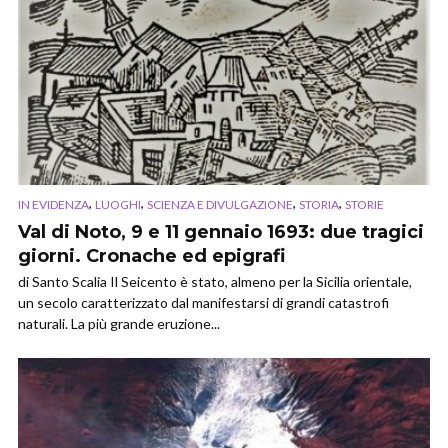
,
,
,
,
IN EVIDENZA
LUOGHI
SCIENZA E DIVULGAZIONE
STORIA
STORIE
Val di Noto, 9 e 11 gennaio 1693: due tragici
giorni. Cronache ed epigrafi
di Santo Scalia Il Seicento è stato, almeno per la Sicilia orientale,
un secolo caratterizzato dal manifestarsi di grandi catastrofi
naturali. La più grande eruzione...