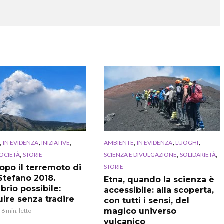
,
,
,
,
,
,
IN EVIDENZA
INIZIATIVE
AMBIENTE
IN EVIDENZA
LUOGHI
,
,
,
OCIETÀ
STORIE
SCIENZA E DIVULGAZIONE
SOLIDARIETÀ
STORIE
dopo il terremoto di
Stefano 2018.
Etna, quando la scienza è
ibrio possibile:
accessibile: alla scoperta,
uire senza tradire
con tutti i sensi, del
magico universo
6 min. letto
vulcanico