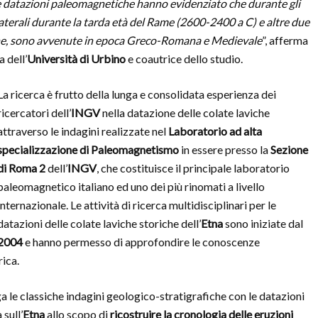
 le datazioni paleomagnetiche hanno evidenziato che durante gli
laterali durante la tarda età del Rame (2600-2400 a C) e altre due
riche, sono avvenute in epoca Greco-Romana e Medievale
”, afferma
 dell’
Università di Urbino
e coautrice dello studio.
La ricerca è frutto della lunga e consolidata esperienza dei
ricercatori dell’
INGV
nella datazione delle colate laviche
attraverso le indagini realizzate nel
Laboratorio ad alta
specializzazione di Paleomagnetismo
in essere presso la
Sezione
di Roma 2
dell’
INGV
, che costituisce il principale laboratorio
paleomagnetico italiano ed uno dei più rinomati a livello
internazionale. Le attività di ricerca multidisciplinari per le
datazioni delle colate laviche storiche dell’
Etna
sono iniziate dal
2004
e hanno permesso di approfondire le conoscenze
rica.
ga le classiche indagini geologico-stratigrafiche con le datazioni
sull’
Etna
allo scopo di
ricostruire la cronologia delle eruzioni