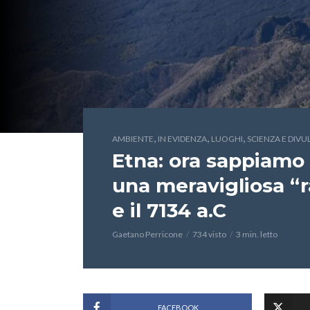
,
,
,
AMBIENTE
IN EVIDENZA
LUOGHI
SCIENZA E DIV
Etna: ora sappiamo 
una meravigliosa “r
e il 7134 a.C
Gaetano Perricone
734 visto
3 min. letto
FACEBOOK