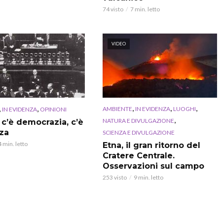
74 visto
7 min. letto
VIDEO
,
,
,
,
,
AMBIENTE
IN EVIDENZA
LUOGHI
IN EVIDENZA
OPINIONI
,
NATURA E DIVULGAZIONE
 c’è democrazia, c’è
za
SCIENZA E DIVULGAZIONE
4 min. letto
Etna, il gran ritorno del
Cratere Centrale.
Osservazioni sul campo
253 visto
9 min. letto