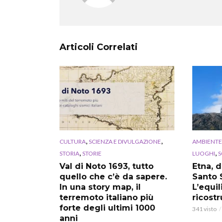
Articoli Correlati
,
,
CULTURA
SCIENZA E DIVULGAZIONE
AMBIENTE
,
,
STORIA
STORIE
LUOGHI
S
Val di Noto 1693, tutto
Etna, 
quello che c’è da sapere.
Santo 
In una story map, il
L’equil
terremoto italiano più
ricostr
forte degli ultimi 1000
341 visto
anni