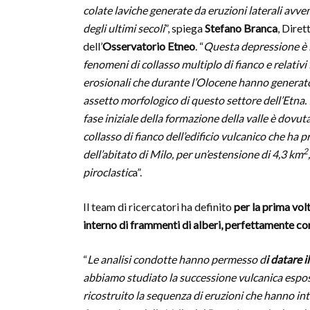
colate laviche generate da eruzioni laterali avve
degli ultimi secoli
”, spiega
Stefano Branca
, Diret
dell’
Osservatorio Etneo
. “
Questa depressione è il
fenomeni di collasso multiplo di fianco e relativ
erosionali che durante l’Olocene hanno generato
assetto morfologico di questo settore dell’Etna. I
fase iniziale della formazione della valle è dovu
collasso di fianco dell’edificio vulcanico che ha 
2
dell’abitato di Milo, per un’estensione di 4,3 km
piroclastic
a”.
Il team di ricercatori ha definito
per la prima volt
interno di frammenti di alberi, perfettamente con
“
Le analisi condotte hanno permesso d
i datare i
abbiamo studiato la successione vulcanica espos
ricostruito la sequenza di eruzioni che hanno int