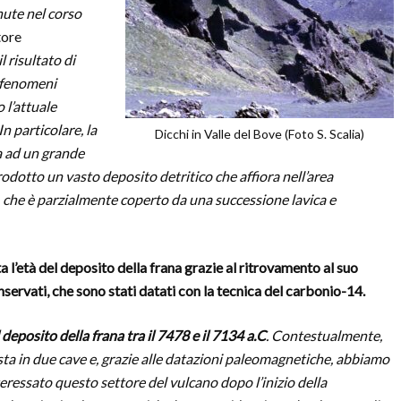
nute nel corso
tore
 risultato di
i fenomeni
 l’attuale
n particolare, la
Dicchi in Valle del Bove (Foto S. Scalia)
ta ad un grande
prodotto un vasto deposito detritico che affiora nell’area
, che è parzialmente coperto da una successione lavica e
a l’età del deposito della frana grazie al ritrovamento al suo
servati, che sono stati datati con la tecnica del carbonio-14.
l deposito della frana tra il 7478 e il 7134 a.C
. Contestualmente,
ta in due cave e, grazie alle datazioni paleomagnetiche, abbiamo
eressato questo settore del vulcano dopo l’inizio della