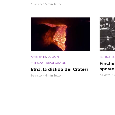
18 visto
5 min. letto
,
,
AMBIENTE
LUOGHI
CRONACA
SCIENZA E DIVULGAZIONE
Finché
speran
Etna, la disfida dei Crateri
54 visto
96 visto
4 min. letto