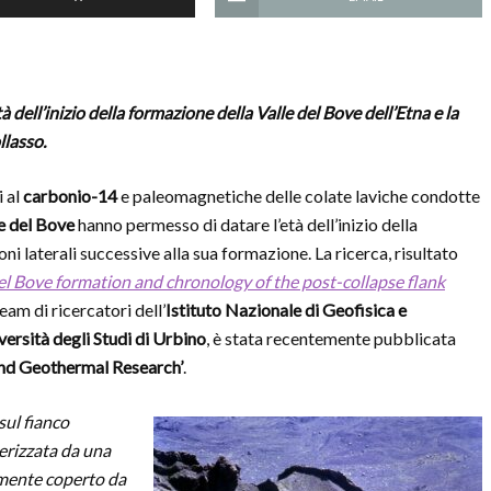
 dell’inizio della formazione della Valle del Bove dell’Etna e la
llasso.
i al
carbonio-14
e paleomagnetiche delle colate laviche condotte
e del Bove
hanno permesso di datare l’età dell’inizio della
ni laterali successive alla sua formazione. La ricerca, risultato
del Bove formation and chronology of the post-collapse flank
eam di ricercatori dell’
Istituto Nazionale di Geofisica e
versità degli Studi di Urbino
, è stata recentemente pubblicata
and Geothermal Research’
.
sul fianco
terizzata da una
almente coperto da