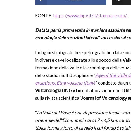
FONTE:
https://www.ingv.it/it/stampa-e-urp/
Datata per la prima volta in maniera assoluta l’età
cronologia delle eruzioni laterali successive al co
Indagini stratigrafiche e petrografiche, datazion
in diverse cave localizzate allo sbocco della
Vall
formazione della valle e la cronologia delle eruzio
dello studio multidisciplinare “
Age of the Valle 
eruptions, Etna volcano (Italy
)
” condotto da un t
Vulcanologia (INGV)
in collaborazione con l’
Uni
sulla rivista scientifica ‘
Journal of Volcanology 
“
La Valle del Bove è una depressione localizzata 
orientale dell’Etna, ampia circa 7 x 4,5 km, carat
tipica forma a ferro di cavallo il cui fondo è tot