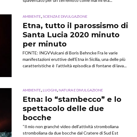
spaventato per un terremoto come mai mi era...
,
AMBIENTE
SCIENZA E DIVULGAZIONE
Etna, tutto il parossismo di
Santa Lucia 2020 minuto
per minuto
FONTE: INGVVulcani di Boris Behncke Fra le varie
manifestazioni eruttive dell’Etna in Sicilia, una delle più
caratteristiche è l’attività episodica di fontane di lava...
,
,
AMBIENTE
LUOGHI
NATURA E DIVULGAZIONE
Etna: lo “stambecco” e lo
spettacolo delle due
bocche
“Il mio non granché video dell’attività stromboliana
stromboliana da due bocche dal Cratere di Sud Est