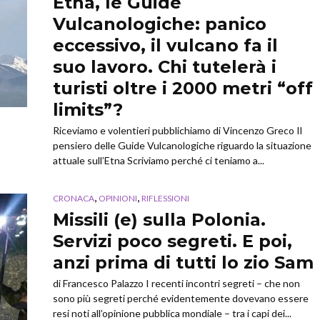
Etna, le Guide
Vulcanologiche: panico
eccessivo, il vulcano fa il
suo lavoro. Chi tutelerà i
turisti oltre i 2000 metri “off
limits”?
Riceviamo e volentieri pubblichiamo di Vincenzo Greco Il
pensiero delle Guide Vulcanologiche riguardo la situazione
attuale sull’Etna Scriviamo perché ci teniamo a...
,
,
CRONACA
OPINIONI
RIFLESSIONI
Missili (e) sulla Polonia.
Servizi poco segreti. E poi,
anzi prima di tutti lo zio Sam
di Francesco Palazzo I recenti incontri segreti – che non
sono più segreti perché evidentemente dovevano essere
resi noti all’opinione pubblica mondiale – tra i capi dei...