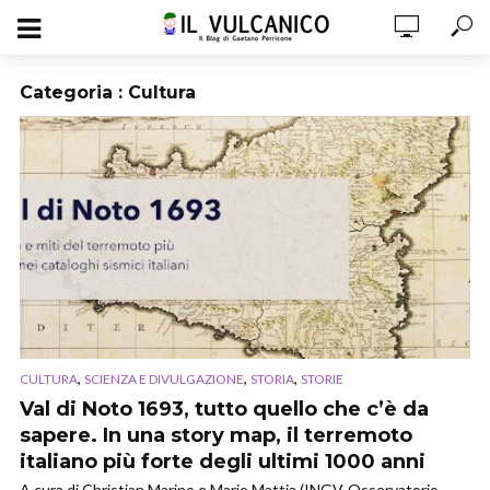
Categoria : Cultura
,
,
,
CULTURA
SCIENZA E DIVULGAZIONE
STORIA
STORIE
Val di Noto 1693, tutto quello che c’è da
sapere. In una story map, il terremoto
italiano più forte degli ultimi 1000 anni
A cura di Christian Marino e Mario Mattia (INGV-Osservatorio