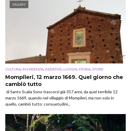
GALLERY
,
,
,
,
,
CULTURA
IN EVIDENZA
INIZIATIVE
LUOGHI
STORIA
STORIE
Mompileri, 12 marzo 1669. Quel giorno che
cambiò tutto
di Santo Scalia Sono trascorsi già 357 anni, da quel terribile 12
marzo 1669, quando nel villaggio di Mompileri, ma non solo in
quello, cambiò tutto: consuetudini...