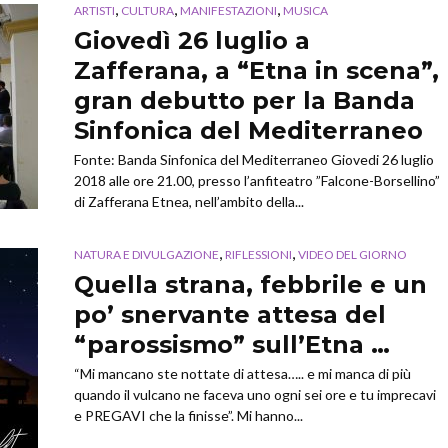
,
,
,
ARTISTI
CULTURA
MANIFESTAZIONI
MUSICA
Giovedì 26 luglio a
Zafferana, a “Etna in scena”,
gran debutto per la Banda
Sinfonica del Mediterraneo
Fonte: Banda Sinfonica del Mediterraneo Giovedi 26 luglio
2018 alle ore 21.00, presso l’anfiteatro ”Falcone-Borsellino”
di Zafferana Etnea, nell’ambito della...
,
,
NATURA E DIVULGAZIONE
RIFLESSIONI
VIDEO DEL GIORNO
Quella strana, febbrile e un
po’ snervante attesa del
“parossismo” sull’Etna …
“Mi mancano ste nottate di attesa….. e mi manca di più
quando il vulcano ne faceva uno ogni sei ore e tu imprecavi
e PREGAVI che la finisse”. Mi hanno...