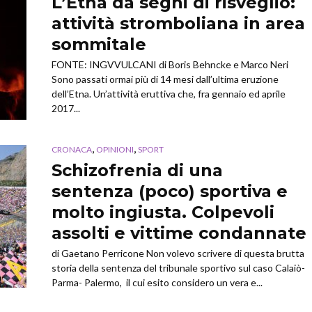
L’Etna dà segni di risveglio:
attività stromboliana in area
sommitale
FONTE: INGVVULCANI di Boris Behncke e Marco Neri
Sono passati ormai più di 14 mesi dall’ultima eruzione
dell’Etna. Un’attività eruttiva che, fra gennaio ed aprile
2017...
,
,
CRONACA
OPINIONI
SPORT
Schizofrenia di una
sentenza (poco) sportiva e
molto ingiusta. Colpevoli
assolti e vittime condannate
di Gaetano Perricone Non volevo scrivere di questa brutta
storia della sentenza del tribunale sportivo sul caso Calaiò-
Parma- Palermo, il cui esito considero un vera e...