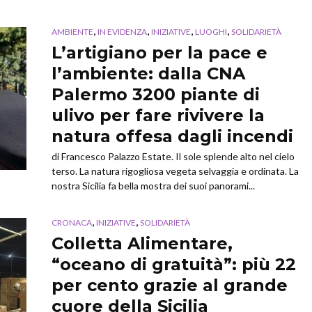
,
,
,
,
AMBIENTE
IN EVIDENZA
INIZIATIVE
LUOGHI
SOLIDARIETÀ
L’artigiano per la pace e
l’ambiente: dalla CNA
Palermo 3200 piante di
ulivo per fare rivivere la
natura offesa dagli incendi
di Francesco Palazzo Estate. Il sole splende alto nel cielo
terso. La natura rigogliosa vegeta selvaggia e ordinata. La
nostra Sicilia fa bella mostra dei suoi panorami...
,
,
CRONACA
INIZIATIVE
SOLIDARIETÀ
Colletta Alimentare,
“oceano di gratuità”: più 22
per cento grazie al grande
cuore della Sicilia