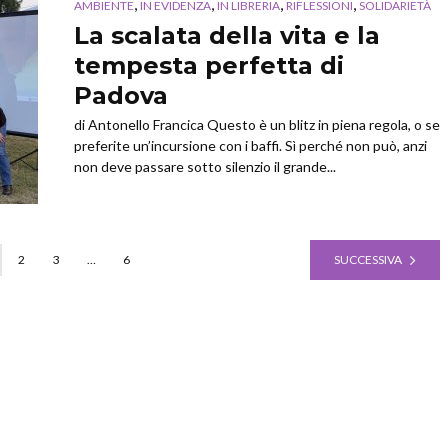
,
,
,
,
AMBIENTE
IN EVIDENZA
IN LIBRERIA
RIFLESSIONI
SOLIDARIETÀ
La scalata della vita e la
tempesta perfetta di
Padova
di Antonello Francica Questo è un blitz in piena regola, o se
preferite un’incursione con i baffi. Sì perché non può, anzi
non deve passare sotto silenzio il grande...
2
3
…
6
SUCCESSIVA