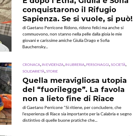
E dopo l’Etna, Giulia e Sofia
conquistarono il Rifugio
Sapienza. Se si vuole, si può!
di Gaetano Perricone Ridono, ridono felici ma anche si
commuovono, non stanno nella pelle dalla gioia le mie
giovani e carissime amiche Giulia Drago e Sofia
Bauchensky...
,
,
,
,
,
CRONACA
IN EVIDENZA
IN LIBRERIA
PERSONAGGI
SOCIETÀ
,
SOLIDARIETÀ
STORIE
Quella meravigliosa utopia
del “fuorilegge”. La favola
non a lieto fine di Riace
di Gaetano Perricone “Si ritiene, per concludere, che
l’esperienza di Riace sia importante per la Calabria e segno
distintivo di quelle buone pratiche che...