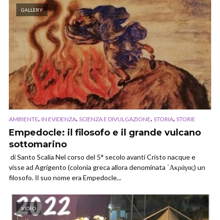
GALLERY
,
,
,
,
AMBIENTE
IN EVIDENZA
SCIENZA E DIVULGAZIONE
STORIA
STORIE
Empedocle: il filosofo e il grande vulcano
sottomarino
di Santo Scalia Nel corso del 5° secolo avanti Cristo nacque e
visse ad Agrigento (colonia greca allora denominata ᾿Ακράγας) un
filosofo. Il suo nome era Empedocle...
VIDEO