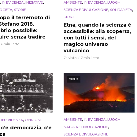
,
,
,
,
,
,
IN EVIDENZA
INIZIATIVE
AMBIENTE
IN EVIDENZA
LUOGHI
,
,
,
OCIETÀ
STORIE
SCIENZA E DIVULGAZIONE
SOLIDARIETÀ
STORIE
dopo il terremoto di
Stefano 2018.
Etna, quando la scienza è
ibrio possibile:
accessibile: alla scoperta,
uire senza tradire
con tutti i sensi, del
magico universo
6 min. letto
vulcanico
71 visto
7 min. letto
VIDEO
,
,
,
,
,
AMBIENTE
IN EVIDENZA
LUOGHI
IN EVIDENZA
OPINIONI
,
NATURA E DIVULGAZIONE
 c’è democrazia, c’è
za
SCIENZA E DIVULGAZIONE