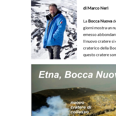
di Marco Neri
La
Bocca Nuova
de
giorni mostra un n
emesso abbondante
Il nuovo cratere si
craterico della Bo
questo cratere so