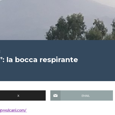
E
”: la bocca respirante
X
EMAIL
ngvvulcani.com/