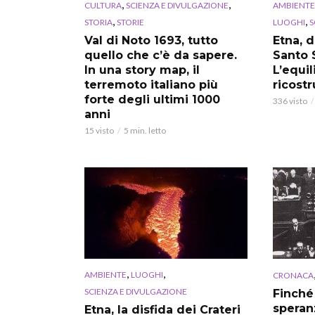
,
,
CULTURA
SCIENZA E DIVULGAZIONE
AMBIENTE
,
,
STORIA
STORIE
LUOGHI
S
Val di Noto 1693, tutto
Etna, 
quello che c’è da sapere.
Santo 
In una story map, il
L’equil
terremoto italiano più
ricostr
forte degli ultimi 1000
336 visto
anni
15 visto
5 min. letto
,
,
AMBIENTE
LUOGHI
CRONACA
SCIENZA E DIVULGAZIONE
Finché
speran
Etna, la disfida dei Crateri