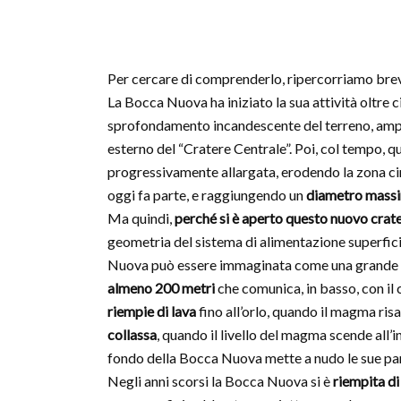
Per cercare di comprenderlo, ripercorriamo br
La Bocca Nuova ha iniziato la sua attività oltre c
sprofondamento incandescente del terreno, ampio
esterno del “Cratere Centrale”. Poi, col tempo, 
progressivamente allargata, erodendo la zona cir
oggi fa parte, e raggiungendo un
diametro massi
Ma quindi,
perché si è aperto questo nuovo crate
geometria del sistema di alimentazione superficial
Nuova può essere immaginata come una grande 
almeno 200 metri
che comunica, in basso, con il
riempie di lava
fino all’orlo, quando il magma risa
collassa
, quando il livello del magma scende all’
fondo della Bocca Nuova mette a nudo le sue par
Negli anni scorsi la Bocca Nuova si è
riempita di 