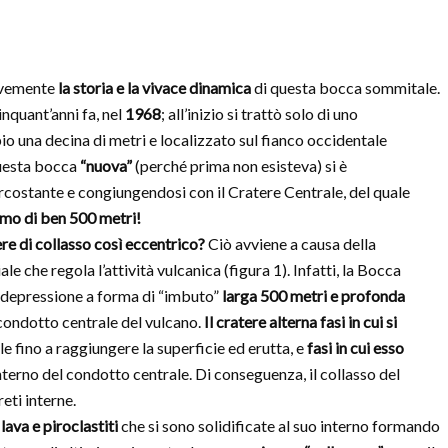
evemente
la storia e la vivace dinamica
di questa bocca sommitale.
inquant’anni fa, nel
1968
; all’inizio si trattò solo di uno
 una decina di metri e localizzato sul fianco occidentale
questa bocca
“nuova”
(perché prima non esisteva) si è
costante e congiungendosi con il Cratere Centrale, del quale
mo di ben 500 metri!
re di collasso così eccentrico?
Ciò avviene a causa della
e che regola l’attività vulcanica (figura 1). Infatti, la Bocca
depressione a forma di “imbuto”
larga 500 metri e profonda
 condotto centrale del vulcano.
Il cratere alterna fasi in cui si
le fino a raggiungere la superficie ed erutta, e
fasi in cui esso
interno del condotto centrale. Di conseguenza, il collasso del
eti interne.
lava e piroclastiti
che si sono solidificate al suo interno formando