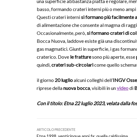
una superficie abbastanza piatta e regolare, men
basso, formando crateri interni più o meno ampi 
Questi crateri interni
si formano più facilmente a
di alimentazione che consente al magma di raggiu
Occasionalmente, però,
si formano crateri di col
Bocca Nuova, laddove esiste già una discontinuità 
gas magmatici. Giunti in superficie, i gas forma
craterico. Dove
le fratture
sono più aperte, esse
quindi,
crateri sub-circolari
come quello schemati
il giorno
20 luglio
alcuni colleghi dell’
INGV Osser
riprese della
nuova bocca
, visibili in un
video
di
B
Con il titolo: Etna 22 luglio 2023, velata dalla f
ARTICOLO PRECEDENTE
Etna 1998, venticinque anni fa: quella caldissima