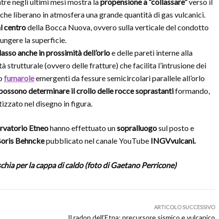
tre negli ultimi mesi mostra la
propensione a “collassare”
verso il
che liberano in atmosfera una grande quantità di gas vulcanici.
l centro
della Bocca Nuova, ovvero sulla verticale del condotto
ngere la superficie.
lasso anche in prossimità dell’orlo
e delle pareti interne alla
strutturale (ovvero delle fratture) che facilita l’intrusione dei
no
fumarole
emergenti da fessure semicircolari parallele all’orlo
possono determinare il crollo delle rocce soprastanti
formando,
zzato nel disegno in figura.
vatorio Etneo
hanno effettuato un
sopralluogo
sul posto e
oris Behncke
pubblicato nel canale YouTube
INGVvulcani.
oschia per la cappa di caldo (foto di Gaetano Perricone)
ARTICOLO SUCCESSIVO
Il radon dell’Etna: precursore sismico e vulcanico