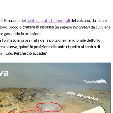
ll’Etna, uno dei
quattro crateri sommitali
del vulcano, da alcuni
uovo, piccolo
cratere di collasso
(in inglese
pit crater
) da cui viene
 gas caldo in pressione.
 è formato in prossimità della porzione meridionale dell’orlo
cca Nuova, quindi
in posizione distante rispetto al centro
di
mmitale.
Perché ciò accade?