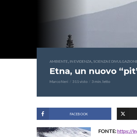
,
,
AMBIENTE
IN EVIDENZA
SCIENZA E DIVULGAZION
Etna, un nuovo “pit
Marco Neri
311 visto
3 min. letto
FACEBOOK
FONTE:
https://i