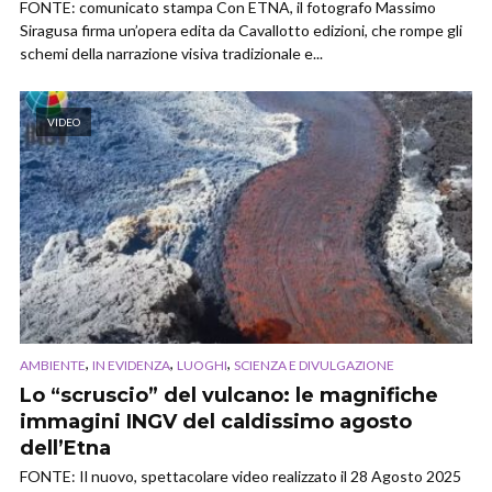
FONTE: comunicato stampa Con ETNA, il fotografo Massimo
Siragusa firma un’opera edita da Cavallotto edizioni, che rompe gli
schemi della narrazione visiva tradizionale e...
VIDEO
,
,
,
AMBIENTE
IN EVIDENZA
LUOGHI
SCIENZA E DIVULGAZIONE
Lo “scruscio” del vulcano: le magnifiche
immagini INGV del caldissimo agosto
dell’Etna
FONTE: Il nuovo, spettacolare video realizzato il 28 Agosto 2025