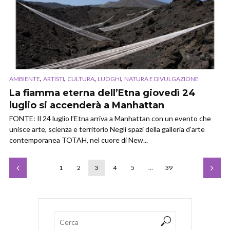
,
,
,
,
AMBIENTE
ARTISTI
CULTURA
LUOGHI
NATURA E DIVULGAZIONE
La fiamma eterna dell’Etna giovedì 24
luglio si accenderà a Manhattan
FONTE: Il 24 luglio l’Etna arriva a Manhattan con un evento che
unisce arte, scienza e territorio Negli spazi della galleria d’arte
contemporanea TOTAH, nel cuore di New...
1
2
3
4
5
…
39