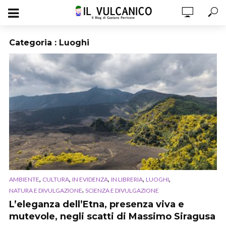
Categoria : Luoghi
,
,
,
,
,
AMBIENTE
CULTURA
IN EVIDENZA
IN LIBRERIA
LUOGHI
,
NATURA E DIVULGAZIONE
SCIENZA E DIVULGAZIONE
L’eleganza dell’Etna, presenza viva e
mutevole, negli scatti di Massimo Siragusa