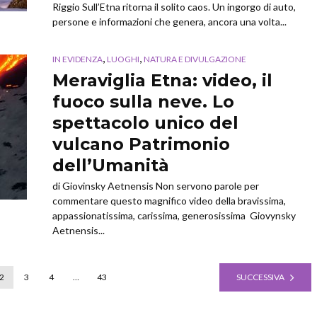
Riggio Sull’Etna ritorna il solito caos. Un ingorgo di auto,
persone e informazioni che genera, ancora una volta...
,
,
IN EVIDENZA
LUOGHI
NATURA E DIVULGAZIONE
Meraviglia Etna: video, il
fuoco sulla neve. Lo
spettacolo unico del
vulcano Patrimonio
dell’Umanità
di Giovinsky Aetnensis Non servono parole per
commentare questo magnifico video della bravissima,
appassionatissima, carissima, generosissima Giovynsky
Aetnensis...
2
3
4
…
43
SUCCESSIVA