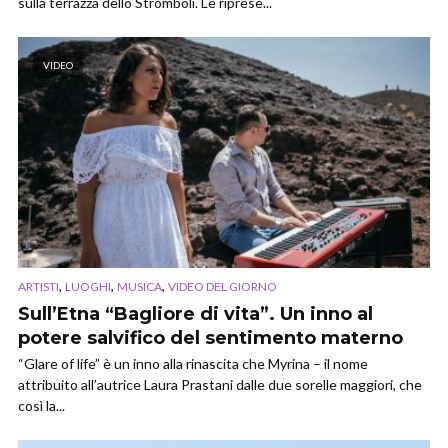
sulla terrazza dello Stromboli. Le riprese...
VIDEO
,
,
,
ARTISTI
LUOGHI
MUSICA
VIDEO DEL GIORNO
Sull’Etna “Bagliore di vita”. Un inno al
potere salvifico del sentimento materno
“Glare of life” è un inno alla rinascita che Myrina – il nome
attribuito all’autrice Laura Prastani dalle due sorelle maggiori, che
così la...