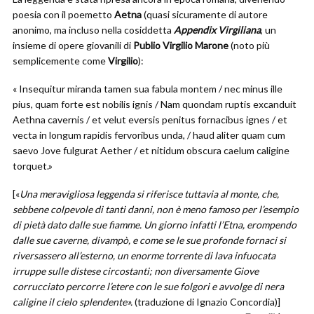
poesia con il poemetto
Aetna
(quasi sicuramente di autore
anonimo, ma incluso nella cosiddetta
Appendix Virgiliana
, un
insieme di opere giovanili di
Publio Virgilio Marone
(noto più
semplicemente come
Virgilio
):
« Insequitur miranda tamen sua fabula montem / nec minus ille
pius, quam forte est nobilis ignis / Nam quondam ruptis excanduit
Aethna cavernis / et velut eversis penitus fornacibus ignes / et
vecta in longum rapidis fervoribus unda, / haud aliter quam cum
saevo Jove fulgurat Aether / et nitidum obscura caelum caligine
torquet.»
[«
Una meravigliosa leggenda si riferisce tuttavia al monte, che,
sebbene colpevole di tanti danni, non è meno famoso per l’esempio
di pietà dato dalle sue fiamme. Un giorno infatti l’Etna, erompendo
dalle sue caverne, divampò, e come se le sue profonde fornaci si
riversassero all’esterno, un enorme torrente di lava infuocata
irruppe sulle distese circostanti;
non diversamente Giove
corrucciato percorre l’etere con le sue folgori e avvolge di nera
caligine il cielo splendente».
(traduzione di Ignazio Concordia)]