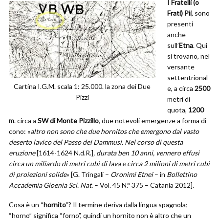
I
Fratelli (o
Frati) Pii
, sono
presenti
anche
sull’
Etna
. Qui
si trovano, nel
versante
settentrional
Cartina I.G.M. scala 1: 25.000. la zona dei Due
e, a circa
2500
Pizzi
metri di
quota,
1200
m
. circa a
SW di Monte Pizzillo
, due notevoli emergenze a forma di
cono: «
altro non sono che due hornitos che emergono dal vasto
deserto lavico del Passo dei Dammusi. Nel corso di questa
eruzione
[1614-1624 N.d.R.]
, durata ben 10 anni, vennero effusi
circa un miliardo di metri cubi di lava e circa 2 milioni di metri cubi
di proiezioni solide
» [G. Tringali –
Oronimi Etnei
– in
Bollettino
Accademia Gioenia Sci. Nat.
– Vol. 45 N.° 375 – Catania 2012].
Cosa è un “
hornito
”? Il termine deriva dalla lingua spagnola;
“horno” significa “forno”, quindi un hornito non è altro che un