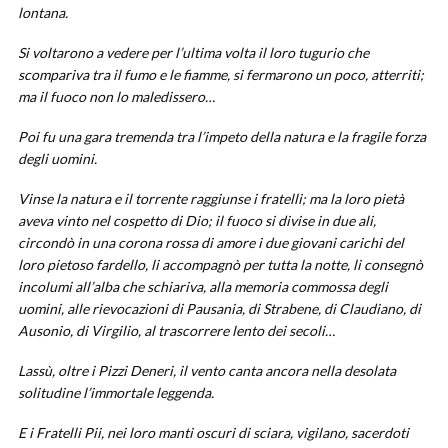
lontana.
Si voltarono a vedere per l’ultima volta il loro tugurio che
scompariva tra il fumo e le fiamme, si fermarono un poco, atterriti;
ma il fuoco non lo maledissero…
Poi fu una gara tremenda tra l’impeto della natura e la fragile forza
degli uomini.
Vinse la natura e il torrente raggiunse i fratelli; ma la loro pietà
aveva vinto nel cospetto di Dio; il fuoco si divise in due ali,
circondò in una corona rossa di amore i due giovani carichi del
loro pietoso fardello, li accompagnò per tutta la notte, li consegnò
incolumi all’alba che schiariva, alla memoria commossa degli
uomini, alle rievocazioni di Pausania, di Strabene, di Claudiano, di
Ausonio, di Virgilio, al trascorrere lento dei secoli…
Lassù, oltre i Pizzi Deneri, il vento canta ancora nella desolata
solitudine l’immortale leggenda.
E i Fratelli Pii, nei loro manti oscuri di sciara, vigilano, sacerdoti