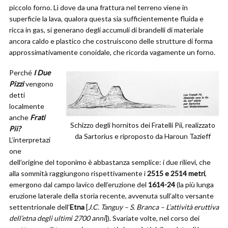
piccolo forno. Lì dove da una frattura nel terreno viene in
superficie la lava, qualora questa sia sufficientemente fluida e
ricca in gas, si generano degli accumuli di brandelli di materiale
ancora caldo e plastico che costruiscono delle strutture di forma
approssimativamente conoidale, che ricorda vagamente un forno.
Perché
I Due
Pizzi
vengono
detti
localmente
anche
Frati
Schizzo degli hornitos dei Fratelli Pii, realizzato
Pii?
da Sartorius e riproposto da Haroun Tazieff
L’interpretazi
one
dell’origine del toponimo è abbastanza semplice: i due rilievi, che
alla sommità raggiungono rispettivamente i
2515 e 2514 metri
,
emergono dal campo lavico dell’eruzione del
1614-24
(la più lunga
eruzione laterale della storia recente, avvenuta sull’alto versante
settentrionale dell’
Etna
[
J.C. Tanguy – S. Branca – L’attività eruttiva
dell’etna degli ultimi 2700 anni
]). Svariate volte, nel corso dei