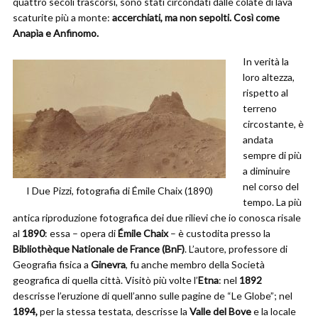
quattro secoli trascorsi, sono stati circondati dalle colate di lava
scaturite più a monte:
accerchiati, ma non sepolti. Così come
Anapìa e Anfinomo.
In verità la
loro altezza,
rispetto al
terreno
circostante, è
andata
sempre di più
a diminuire
nel corso del
I Due Pizzi, fotografia di Émile Chaix (1890)
tempo. La più
antica riproduzione fotografica dei due rilievi che io conosca risale
al
1890
: essa – opera di
Émile Chaix
– è custodita presso la
Bibliothèque Nationale de France (BnF)
. L’autore, professore di
Geografia fisica a
Ginevra
, fu anche membro della Società
geografica di quella città. Visitò più volte l’
Etna
: nel
1892
descrisse l’eruzione di quell’anno sulle pagine de “Le Globe”; nel
1894,
per la stessa testata, descrisse la
Valle del Bove
e la locale