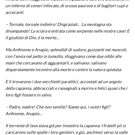
un inferno di ceneri infocate, di scosse paurose e di bagliori cupi e
accecanti.
– Tornate, tornate indietro! Disgraziati… La montagna sta
divampando! La sciara è entrata come serpente nelle nostre case! E
il giudizio di Dio, è la morte…
Ma Anfinomo e Anapio, splendidi di sudore, guizzanti nei muscoli,
con l’ansia nel petto in tumulto, sfuggivano come due nibbi alle
mani che cercavano di agguantarli, e salivano: salivano
disperatamente incontro alla morte e contro la natura spietata.
E lì trovarono i due vecchietti paralitici, accostati ad un angolo
della capanna, abbracciati e rassegnati a morire e felici quasi che i
loro figli fossero in salvo.
– Padre, madre! Che non sentite? Siamo qui, i vostri figli?
Anfinomo, Anapio…
Il torrente di lava stava già per investire la capanna. I fratelli pii si
caricarono sulle spalle i loro genitori, e giù, anch’essi verso la valle