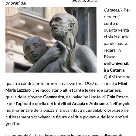
(Foto S. Scalia)
onorati dai
Catanesi
». Per
rendersi
conto di
quanta verità
ci sia in quelle
parole basta
recarsi in
Piazza
dell’Universit
à
a
Catania.
Qui si trovano
quattro candelabri in bronzo, realizzati nel
1957
dal maestro
Mimì
Maria Lazzaro
, che raccontano altrettante leggende catanesi:
quella della giovane
Gammazita
, del paladino
Uzeta
, di
Cola Pesce
,
e per l’appunto quella dei fratelli pii
Anapìa e Anfinomo
. Nell’angolo
nord-orientale della piazza si trova infatti il candelabro bronzeo nel
cui basamento troviamo le figure dei due giovani e dei loro anziani
genitori.
La leggenda è stata ripresa ancora in epoca romana, divenendo