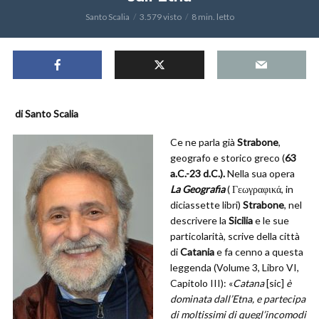
Santo Scalia
3.579 visto
8 min. letto
di Santo Scalia
Ce ne parla già
Strabone
,
geografo e storico greco (
63
a.C.-23 d.C.).
Nella sua opera
La Geografia
( Γεωγραφικά, in
diciassette libri)
Strabone
, nel
descrivere la
Sicilia
e le sue
particolarità, scrive della città
di
Catania
e fa cenno a questa
leggenda (Volume 3, Libro VI,
Capitolo III): «
Catana
[sic]
è
dominata dall’Etna, e partecipa
di moltissimi di quegl’incomodi