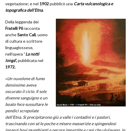
vegetazione; e nel
1902
pubblicò una
Carta vulcanologica e
topografica dell’Etna
.
Della leggenda dei
Fratelli Pii
racconta
anche
Santo Calì
, uomo
di cultura e scrittore
linguaglossese,
nell’opera “
La notti
longa
”,
pubblicata nel
1972.
«
Un nuvolone di fumo
densissimo aveva
oscurato il ciclo. Il sole
divenne sanguigno e un
boato fece sussultare le
pendici screpolate
dell’Etna. Si precipitarono giù a valle i contadini e i pastori,
trascinando con sé le poche e misere masserizie e spingendosi
innanzi bovi mugghianti e pecore impazzite e cani che ululavano, in