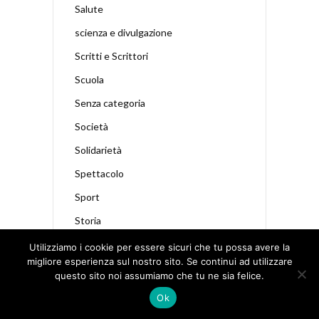
Salute
scienza e divulgazione
Scritti e Scrittori
Scuola
Senza categoria
Società
Solidarietà
Spettacolo
Sport
Storia
storie
Utilizziamo i cookie per essere sicuri che tu possa avere la
migliore esperienza sul nostro sito. Se continui ad utilizzare
teatro
questo sito noi assumiamo che tu ne sia felice.
Technology
Ok
televisione