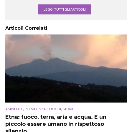
LEGGI TUTTI GLI ARTICOLI
Articoli Correlati
,
,
,
AMBIENTE
IN EVIDENZA
LUOGHI
STORIE
Etna: fuoco, terra, aria e acqua. E un
piccolo essere umano in rispettoso
silenzio