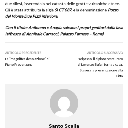
due rilievi, inserendolo nel catasto delle grotte vulcaniche etnee.
Gli è stata attribuita la sigla
Si CT 087
, e la denominazione
Pozzo
del Monte Due Pizzi inferiore
.
Con il titolo: Anfinomo e Anapìa salvano i propri genitori dalla lava
(affresco di Annibale Carracci, Palazzo Farnese – Roma)
ARTICOLO PRECEDENTE
ARTICOLO SUCCESSIVO
La “magnifica desolazione” di
Belpasso, il dipinto restaurato
Piano Provenzana
di Lorenzo Bufali torna a casa.
Stasera la presentazione alla
Città
Santo Scalia