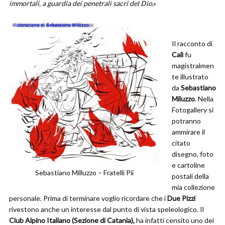
immortali, a guardia dei penetrali sacri del Dio
.»
Il racconto di
Calì
fu
magistralmen
te illustrato
da
Sebastiano
Miluzzo
. Nella
Fotogallery si
potranno
ammirare il
citato
disegno, foto
e cartoline
Sebastiano Milluzzo – Fratelli Pii
postali della
mia collezione
personale. Prima di terminare voglio ricordare che i
Due Pizzi
rivestono anche un interesse dal punto di vista speleologico. Il
Club Alpino Italiano (Sezione di Catania),
ha infatti censito uno dei