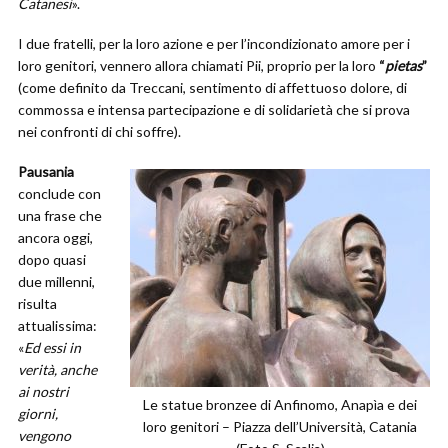
Catanesi
».
I due fratelli, per la loro azione e per l’incondizionato amore per i
loro genitori, vennero allora chiamati Pii, proprio per la loro
“
pietas
”
(come definito da Treccani, sentimento di affettuoso dolore, di
commossa e intensa partecipazione e di solidarietà che si prova
nei confronti di chi soffre).
Pausania
conclude con
una frase che
ancora oggi,
dopo quasi
due millenni,
risulta
attualissima:
«
Ed essi in
verità, anche
ai nostri
Le statue bronzee di Anfinomo, Anapìa e dei
giorni,
loro genitori – Piazza dell’Università, Catania
vengono