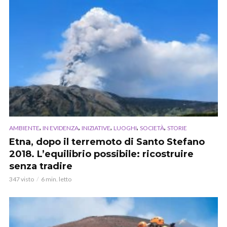
,
,
,
,
,
AMBIENTE
IN EVIDENZA
INIZIATIVE
LUOGHI
SOCIETÀ
STORIE
Etna, dopo il terremoto di Santo Stefano
2018. L’equilibrio possibile: ricostruire
senza tradire
347 visto
6 min. letto