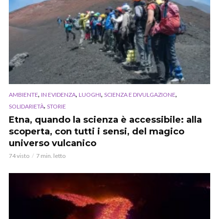
,
,
,
,
AMBIENTE
IN EVIDENZA
LUOGHI
SCIENZA E DIVULGAZIONE
,
SOLIDARIETÀ
STORIE
Etna, quando la scienza è accessibile: alla
scoperta, con tutti i sensi, del magico
universo vulcanico
74 visto
7 min. letto