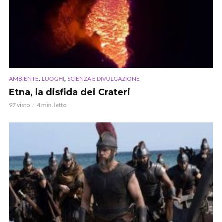
,
,
AMBIENTE
LUOGHI
SCIENZA E DIVULGAZIONE
Etna, la disfida dei Crateri
97 visto
4 min. letto