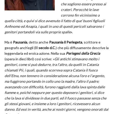
che sogliono essere presso ai
crateri. Perocchè le lave
corrono fin vicinissimo a
quella città, e quivi si dice avvenuto il fatto di que’ buoni figliuoli
Anfinomo ed Anapia, i quali in uno di questi pericoli salvarono i
genitori portandoli via sulle proprie spalle
».
Ma è
Pausania
, detto anche
Pausania il Periegeta
, scrittore e
geografo anch’egli (
II secolo d.C
.) che più diffusamente descrive la
leggendaria ed eroica azione. Nella sua
Periegesi della Grecia
(opera in dieci libri) così scrive: «
Gli antichi stimavano molto i
genitori, come si può dedurre, tra l’altro, da quelli in Catania
chiamati Pii, i quali, quando scorreva sopra Catania il fuoco
dell’Etna, non tennero in considerazione alcuna l’oro e l’argento,
ma fuggirono portando in collo uno la madre, l’altro il padre;
avanzando con difficoltà, furono raggiunti dalla lava spinta dalle
fiamme e, poiché neppure per questo deposero i genitori, si dice
che la lava si dividesse in due parti, ed il fuoco passasse senza che
gli stessi giovani, e insieme a loro i genitori, ricevessero alcun
danno. Ed essi in verità, anche ai nostri giorni, vengono onorati dai