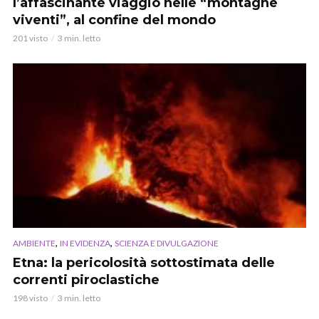
l’affascinante viaggio nelle “montagne
viventi”, al confine del mondo
201 visto
3 min. letto
,
,
AMBIENTE
IN EVIDENZA
SCIENZA E DIVULGAZIONE
Etna: la pericolosità sottostimata delle
correnti piroclastiche
198 visto
3 min. letto