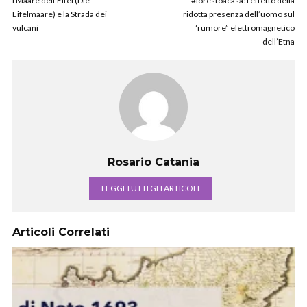
I Maare dell’Eifel (Die
#iorestoacasa: l’effetto della
Eifelmaare) e la Strada dei
ridotta presenza dell’uomo sul
vulcani
“rumore” elettromagnetico
dell’Etna
Rosario Catania
LEGGI TUTTI GLI ARTICOLI
Articoli Correlati