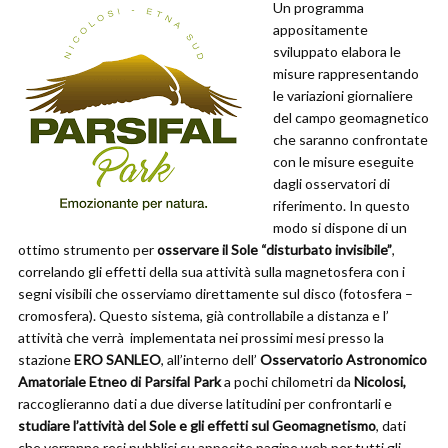
Un programma
appositamente
sviluppato elabora le
misure rappresentando
le variazioni giornaliere
del campo geomagnetico
che saranno confrontate
con le misure eseguite
dagli osservatori di
riferimento. In questo
modo si dispone di un
ottimo strumento per
osservare il Sole “disturbato invisibile”
,
correlando gli effetti della sua attività sulla magnetosfera con i
segni visibili che osserviamo direttamente sul disco (fotosfera –
cromosfera). Questo sistema, già controllabile a distanza e l’
attività che verrà implementata nei prossimi mesi presso la
stazione
ERO SANLEO
, all’interno dell’
Osservatorio Astronomico
Amatoriale Etneo di Parsifal Park
a pochi chilometri da
Nicolosi,
raccoglieranno dati a due diverse latitudini per confrontarli e
studiare l’attività del Sole e gli effetti sul Geomagnetismo
, dati
che verranno resi pubblici su apposite pagine web per tutti gli