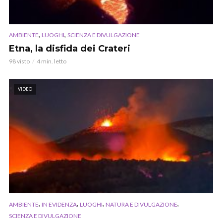
,
,
AMBIENTE
LUOGHI
SCIENZA E DIVULGAZIONE
Etna, la disfida dei Crateri
98 visto
4 min. letto
VIDEO
,
,
,
,
AMBIENTE
IN EVIDENZA
LUOGHI
NATURA E DIVULGAZIONE
SCIENZA E DIVULGAZIONE