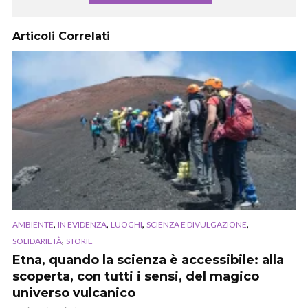
Articoli Correlati
,
,
,
,
AMBIENTE
IN EVIDENZA
LUOGHI
SCIENZA E DIVULGAZIONE
,
SOLIDARIETÀ
STORIE
Etna, quando la scienza è accessibile: alla
scoperta, con tutti i sensi, del magico
universo vulcanico