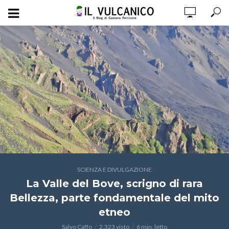
SCIENZA E DIVULGAZIONE
La Valle del Bove, scrigno di rara
Bellezza, parte fondamentale del mito
etneo
Salvo Caffo
2.323 visto
6 min. letto