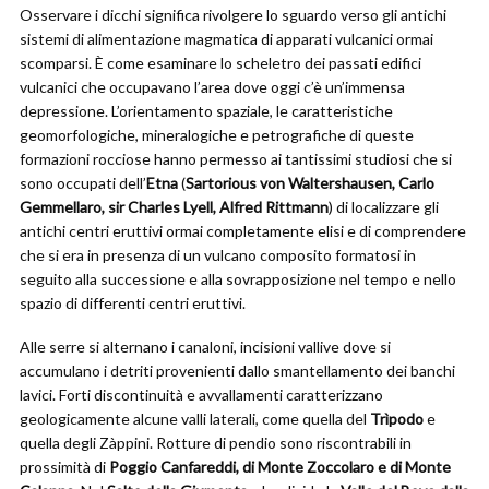
Osservare i dicchi significa rivolgere lo sguardo verso gli antichi
sistemi di alimentazione magmatica di apparati vulcanici ormai
scomparsi. È come esaminare lo scheletro dei passati edifici
vulcanici che occupavano l’area dove oggi c’è un’immensa
depressione. L’orientamento spaziale, le caratteristiche
geomorfologiche, mineralogiche e petrografiche di queste
formazioni rocciose hanno permesso ai tantissimi studiosi che si
sono occupati dell’
Etna
(
Sartorious von Waltershausen, Carlo
Gemmellaro, sir Charles Lyell, Alfred Rittmann
) di localizzare gli
antichi centri eruttivi ormai completamente elisi e di comprendere
che si era in presenza di un vulcano composito formatosi in
seguito alla successione e alla sovrapposizione nel tempo e nello
spazio di differenti centri eruttivi.
Alle serre si alternano i canaloni, incisioni vallive dove si
accumulano i detriti provenienti dallo smantellamento dei banchi
lavici. Forti discontinuità e avvallamenti caratterizzano
geologicamente alcune valli laterali, come quella del
Trìpodo
e
quella degli Zàppini. Rotture di pendio sono riscontrabili in
prossimità di
Poggio Canfareddi, di Monte Zoccolaro e di Monte