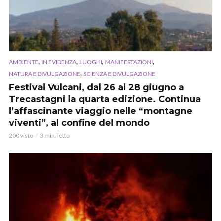
,
,
,
,
AMBIENTE
IN EVIDENZA
LUOGHI
MANIFESTAZIONI
,
NATURA E DIVULGAZIONE
SCIENZA E DIVULGAZIONE
Festival Vulcani, dal 26 al 28 giugno a
Trecastagni la quarta edizione. Continua
l’affascinante viaggio nelle “montagne
viventi”, al confine del mondo
200 visto
3 min. letto