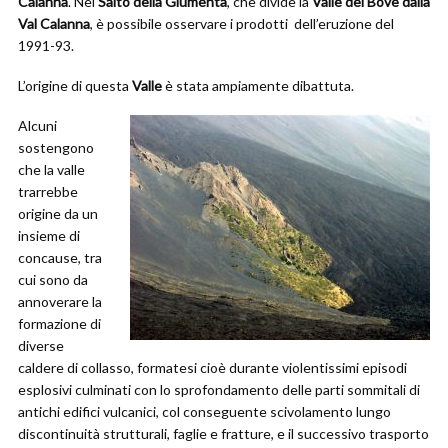
Calanna
. Nel
Salto della Giumenta
, che divide la
Valle del Bove dalla
Val Calanna
, è possibile osservare i prodotti dell’eruzione del
1991-93.
L’origine di questa
Valle
è stata ampiamente dibattuta.
Alcuni
sostengono
che la valle
trarrebbe
origine da un
insieme di
concause, tra
cui sono da
annoverare la
formazione di
diverse
caldere di collasso, formatesi cioè durante violentissimi episodi
esplosivi culminati con lo sprofondamento delle parti sommitali di
antichi edifici vulcanici, col conseguente scivolamento lungo
discontinuità strutturali, faglie e fratture, e il successivo trasporto