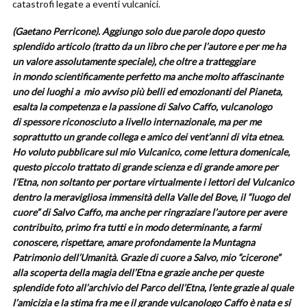
catastrofi legate a eventi vulcanici.
(Gaetano Perricone). Aggiungo solo due parole dopo questo
splendido articolo (tratto da un libro che per l’autore e per me ha
un valore assolutamente speciale), che oltre a tratteggiare
in mondo scientificamente perfetto ma anche molto affascinante
uno dei luoghi a mio avviso più belli ed emozionanti del Pianeta,
esalta la competenza e la passione di Salvo Caffo, vulcanologo
di spessore riconosciuto a livello internazionale, ma per me
soprattutto un grande collega e amico dei vent’anni di vita etnea.
Ho voluto pubblicare sul mio Vulcanico, come lettura domenicale,
questo piccolo trattato di grande scienza e di grande amore per
l’Etna, non soltanto per portare virtualmente i lettori del Vulcanico
dentro la meravigliosa immensità della Valle del Bove, il “luogo del
cuore” di Salvo Caffo, ma anche per ringraziare l’autore per avere
contribuito, primo fra tutti e in modo determinante, a farmi
conoscere, rispettare, amare profondamente la Muntagna
Patrimonio dell’Umanità. Grazie di cuore a Salvo, mio “cicerone”
alla scoperta della magia dell’Etna e grazie anche per queste
splendide foto all’archivio del Parco dell’Etna, l’ente grazie al quale
l’amicizia e la stima fra me e il grande vulcanologo Caffo è nata e si