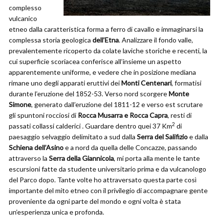
complesso
vulcanico
etneo dalla caratteristica forma a ferro di cavallo e immaginarsi la
complessa storia geologica
dell’Etna
. Analizzare il fondo valle,
prevalentemente ricoperto da colate laviche storiche e recenti, la
cui superficie scoriacea conferisce all’insieme un aspetto
apparentemente uniforme, e vedere che in posizione mediana
rimane uno degli apparati eruttivi dei
Monti Centenari
, formatisi
durante l’eruzione del 1852-53. Verso nord scorgere
Monte
Simone
, generato dall’eruzione del 1811-12 e verso est scrutare
gli spuntoni rocciosi di
Rocca Musarra e Rocca Capra
, resti di
2
passati collassi calderici . Guardare dentro quei 37 Km
di
paesaggio selvaggio delimitato a sud dalla
Serra del Salifizio
e dalla
Schiena dell’Asino
e a nord da quella delle Concazze, passando
attraverso la
Serra della Giannicola
, mi porta alla mente le tante
escursioni fatte da studente universitario prima e da vulcanologo
del Parco dopo. Tante volte ho attraversato questa parte così
importante del mito etneo con il privilegio di accompagnare gente
proveniente da ogni parte del mondo e ogni volta è stata
un’esperienza unica e profonda.