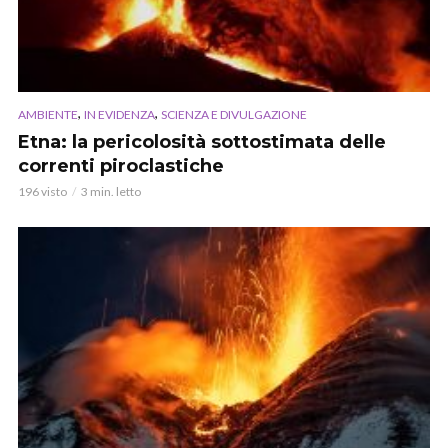
,
,
AMBIENTE
IN EVIDENZA
SCIENZA E DIVULGAZIONE
Etna: la pericolosità sottostimata delle
correnti piroclastiche
196 visto
3 min. letto