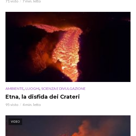
71 visto
7 min. letto
,
,
AMBIENTE
LUOGHI
SCIENZA E DIVULGAZIONE
Etna, la disfida dei Crateri
95 visto
4 min. letto
VIDEO