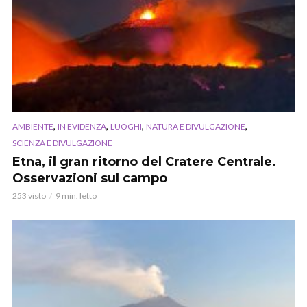
,
,
,
,
AMBIENTE
IN EVIDENZA
LUOGHI
NATURA E DIVULGAZIONE
SCIENZA E DIVULGAZIONE
Etna, il gran ritorno del Cratere Centrale.
Osservazioni sul campo
253 visto
9 min. letto