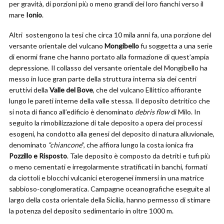
per gravità, di porzioni più o meno grandi dei loro fianchi verso il
mare
Ionio
.
Altri sostengono la tesi che circa 10 mila anni fa, una porzione del
versante orientale del vulcano
Mongibello
fu soggetta a una serie
di enormi frane che hanno portato alla formazione di quest’ampia
depressione. Il collasso del versante orientale del Mongibello ha
messo in luce gran parte della struttura interna sia dei centri
eruttivi della
Valle del Bove
, che del vulcano Ellittico affiorante
lungo le pareti interne della valle stessa. Il deposito detritico che
si nota di fianco all’edificio è denominato
debris flow
di Milo. In
seguito la rimobilizzazione di tale deposito a opera dei processi
esogeni, ha condotto alla genesi del deposito di natura alluvionale,
denominato
“chiancone
”, che affiora lungo la costa ionica fra
Pozzillo e Risposto
. Tale deposito è composto da detriti e tufi più
o meno cementati e irregolarmente stratificati in banchi, formati
da ciottoli e blocchi vulcanici eterogenei immersi in una matrice
sabbioso-conglomeratica. Campagne oceanografiche eseguite al
largo della costa orientale della Sicilia, hanno permesso di stimare
la potenza del deposito sedimentario in oltre 1000 m.