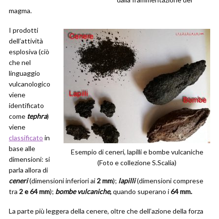
magma.
I prodotti
dell’attività
esplosiva (ciò
che nel
linguaggio
vulcanologico
viene
identificato
come
tephra
)
viene
classificato
in
base alle
Esempio di ceneri, lapilli e bombe vulcaniche
dimensioni: si
(Foto e collezione S.Scalia)
parla allora di
ceneri
(dimensioni inferiori ai
2 mm
);
lapilli
(dimensioni comprese
tra
2 e 64 mm
);
bombe vulcaniche
,
quando superano i
64 mm.
La parte più leggera della cenere, oltre che dell’azione della forza