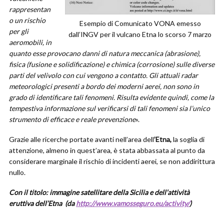
rappresentan
o un rischio
Esempio di Comunicato VONA emesso
per gli
dall’INGV per il vulcano Etna lo scorso 7 marzo
aeromobili, in
quanto esse provocano danni di natura meccanica (abrasione),
fisica (fusione e solidificazione) e chimica (corrosione) sulle diverse
parti del velivolo con cui vengono a contatto. Gli attuali radar
meteorologici presenti a bordo dei moderni aerei, non sono in
grado di identificare tali fenomeni. Risulta evidente quindi, come la
tempestiva informazione sul verificarsi di tali fenomeni sia l’unico
strumento di efficace e reale prevenzione
».
Grazie alle ricerche portate avanti nell’area dell
’Etna,
la soglia di
attenzione, almeno in quest’area, è stata abbassata al punto da
considerare marginale il rischio di incidenti aerei, se non addirittura
nullo.
Con il titolo: immagine satellitare della Sicilia e dell’attività
eruttiva dell’Etna
(da
http://www.vamosseguro.eu/activity/
)