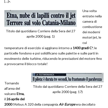
[…]».
Una volta
entrate nella
camera di
combustione
Titolo dal quotidiano Corriere della Sera del 27
dei moderni
aprile 2000 (pag. 1)
motori jet, le
cui
temperature di esercizio si aggirano intorno a
1400 gradi C
°, le
particelle fondono e poi solidificano sulle palette e sulle parti in
movimento delle turbine, riducendo le prestazioni del motore fino
a provocarne il blocco totale!
Tornando
Titolo dal quotidiano Corriere della Sera del 27
all’area del
aprile 2000 (pag. 17)
vulcano
Etna,
il
26 aprile del
2000
l’Airbus A 320 della compagnia
Air Europe
era decollato