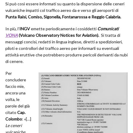
Si può così essere informati su quanto la dispersione delle ceneri
vulcaniche impatti col traffico aereo da e verso gli aeroporti di
Punta Raisi, Comiso, Sigonella, Fontanarossa e Reggio Calabria.
In più, l’
INGV
emette periodicamente i cosiddetti
Comunicati
VONA
(Volcano Observatory
Notices for Aviation).
Si tratta di
messaggi concisi, redatti in lingua inglese, diretti a spedizionieri,
piloti e controllori del traffico aereo per informarli su eventuali
attività eruttive che potrebbero produrre pericoli derivanti da nubi
di cenere.
Per
concludere
faccio mie,
ancora una
volta, le
parole del già
citato
Cap.
Colombo
: «[…]
Le ceneri
vulcaniche