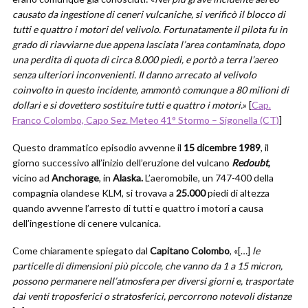
causato da ingestione di ceneri vulcaniche, si verificò il blocco di
tutti e quattro i motori del velivolo. Fortunatamente il pilota fu in
grado di riavviarne due appena lasciata l’area contaminata, dopo
una perdita di quota di circa 8.000 piedi, e portò a terra l’aereo
senza ulteriori inconvenienti. Il danno arrecato al velivolo
coinvolto in questo incidente, ammontò comunque a 80 milioni di
dollari e si dovettero sostituire tutti e quattro i motori.
» [
Cap.
Franco Colombo, Capo Sez. Meteo 41° Stormo – Sigonella (CT)
]
Questo drammatico episodio avvenne il
15 dicembre 1989
, il
giorno successivo all’inizio dell’eruzione del vulcano
Redoubt
,
vicino ad
Anchorage
, in
Alaska.
L’aeromobile, un 747-400 della
compagnia olandese KLM, si trovava a
25.000
piedi di altezza
quando avvenne l’arresto di tutti e quattro i motori a causa
dell’ingestione di cenere vulcanica.
Come chiaramente spiegato dal
Capitano Colombo
, «[…]
le
particelle di dimensioni più piccole, che vanno da 1 a 15 micron,
possono permanere nell’atmosfera per diversi giorni e, trasportate
dai venti troposferici o stratosferici, percorrono notevoli distanze