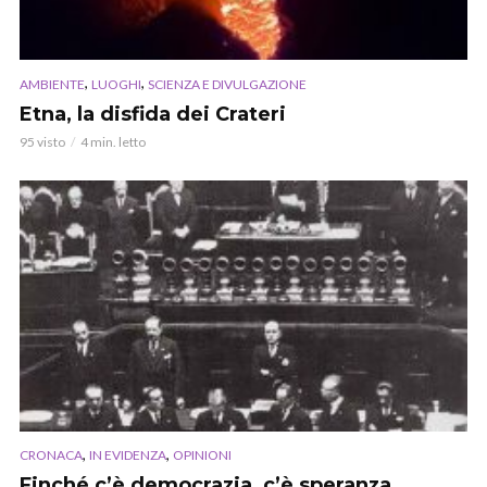
,
,
AMBIENTE
LUOGHI
SCIENZA E DIVULGAZIONE
Etna, la disfida dei Crateri
95 visto
4 min. letto
,
,
CRONACA
IN EVIDENZA
OPINIONI
Finché c’è democrazia, c’è speranza