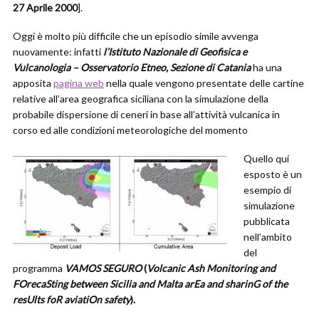
27 Aprile 2000
].
Oggi è molto più difficile che un episodio simile avvenga
nuovamente: infatti
l’Istituto Nazionale di Geofisica e
Vulcanologia – Osservatorio Etneo, Sezione di Catania
ha una
apposita
pagina web
nella quale vengono presentate delle cartine
relative all’area geografica siciliana con la simulazione della
probabile dispersione di ceneri in base all’attività vulcanica in
corso ed alle condizioni meteorologiche del momento
Quello qui
esposto è un
esempio di
simulazione
pubblicata
nell’ambito
del
programma
VAMOS SEGURO
(
Volcanic Ash Monitoring and
FOrecaSting between Sicilia and Malta arEa and sharinG of the
resUlts foR aviatiOn safety
).