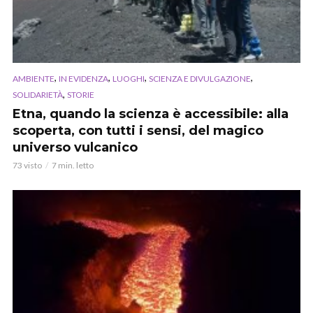
,
,
,
,
AMBIENTE
IN EVIDENZA
LUOGHI
SCIENZA E DIVULGAZIONE
,
SOLIDARIETÀ
STORIE
Etna, quando la scienza è accessibile: alla
scoperta, con tutti i sensi, del magico
universo vulcanico
73 visto
7 min. letto