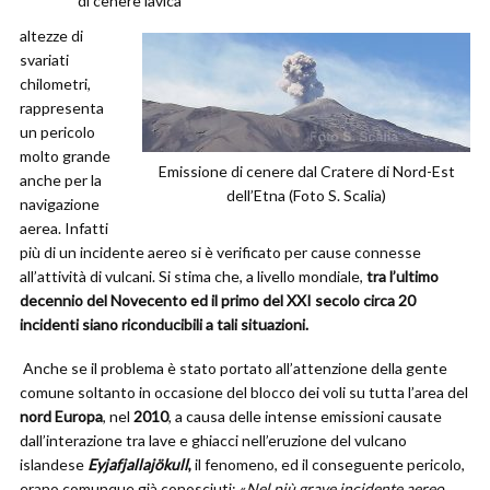
di cenere lavica
altezze di
svariati
chilometri,
rappresenta
un pericolo
molto grande
Emissione di cenere dal Cratere di Nord-Est
anche per la
dell’Etna (Foto S. Scalia)
navigazione
aerea. Infatti
più di un incidente aereo si è verificato per cause connesse
all’attività di vulcani. Si stima che, a livello mondiale,
tra l’ultimo
decennio del Novecento ed il primo del XXI secolo circa 20
incidenti siano riconducibili a tali situazioni.
Anche se il problema è stato portato all’attenzione della gente
comune soltanto in occasione del blocco dei voli su tutta l’area del
nord Europa
, nel
2010
, a causa delle intense emissioni causate
dall’interazione tra lave e ghiacci nell’eruzione del vulcano
islandese
Eyjafjallajökull
,
il fenomeno, ed il conseguente pericolo,
erano comunque già conosciuti: «
Nel più grave incidente aereo