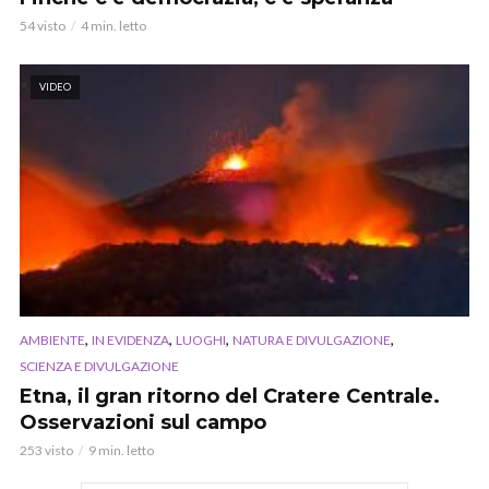
54 visto
4 min. letto
VIDEO
,
,
,
,
AMBIENTE
IN EVIDENZA
LUOGHI
NATURA E DIVULGAZIONE
SCIENZA E DIVULGAZIONE
Etna, il gran ritorno del Cratere Centrale.
Osservazioni sul campo
253 visto
9 min. letto