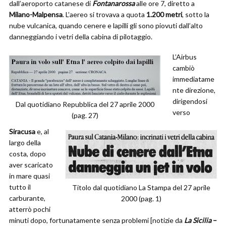
dall’aeroporto catanese di
Fontanarossa
alle ore 7, diretto a
Milano-Malpensa
. L’aereo si trovava a quota
1.200 metri
, sotto la
nube vulcanica, quando cenere e lapilli gli sono piovuti dall’alto
danneggiando i vetri della cabina di pilotaggio.
L’Airbus
cambiò
immediatame
nte direzione,
dirigendosi
Dal quotidiano Repubblica del 27 aprile 2000
verso
(pag. 27)
Siracusa
e, al
largo della
costa, dopo
aver scaricato
in mare quasi
tutto il
Titolo dal quotidiano La Stampa del 27 aprile
carburante,
2000 (pag. 1)
atterrò pochi
minuti dopo, fortunatamente senza problemi [notizie da
La Sicilia
–