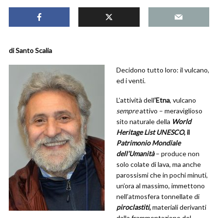
di Santo Scalia
Decidono tutto loro: il vulcano,
ed i venti.
L’attività dell
’Etna
, vulcano
sempre
attivo – meraviglioso
sito naturale della
World
Heritage List UNESCO
, il
Patrimonio Mondiale
dell’Umanità
– produce non
solo colate di lava, ma anche
parossismi che in pochi minuti,
un’ora al massimo, immettono
nell’atmosfera tonnellate di
piroclastiti
,
materiali derivanti
dalla frammentazione del