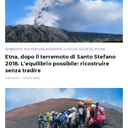
,
,
,
,
,
AMBIENTE
IN EVIDENZA
INIZIATIVE
LUOGHI
SOCIETÀ
STORIE
Etna, dopo il terremoto di Santo Stefano
2018. L’equilibrio possibile: ricostruire
senza tradire
340 visto
6 min. letto