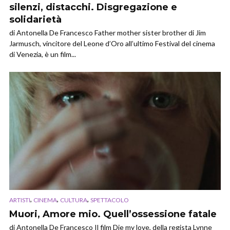
silenzi, distacchi. Disgregazione e
solidarietà
di Antonella De Francesco Father mother sister brother di Jim
Jarmusch, vincitore del Leone d’Oro all’ultimo Festival del cinema
di Venezia, è un film...
,
,
,
ARTISTI
CINEMA
CULTURA
SPETTACOLO
Muori, Amore mio. Quell’ossessione fatale
di Antonella De Francesco Il film Die my love, della regista Lynne