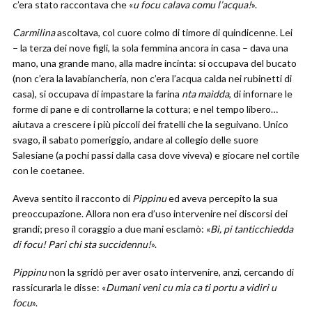
c’era stato raccontava che «
u focu calava comu l’acqua!
».
Carmilina
ascoltava, col cuore colmo di timore di quindicenne. Lei
– la terza dei nove figli, la sola femmina ancora in casa – dava una
mano, una grande mano, alla madre incinta: si occupava del bucato
(non c’era la lavabiancheria, non c’era l’acqua calda nei rubinetti di
casa), si occupava di impastare la farina
nta maìdda
, di infornare le
forme di pane e di controllarne la cottura; e nel tempo libero…
aiutava a crescere i più piccoli dei fratelli che la seguivano. Unico
svago, il sabato pomeriggio, andare al collegio delle suore
Salesiane (a pochi passi dalla casa dove viveva) e giocare nel cortile
con le coetanee.
Aveva sentito il racconto di
Pippinu
ed aveva percepito la sua
preoccupazione. Allora non era d’uso intervenire nei discorsi dei
grandi; preso il coraggio a due mani esclamò: «
Bi, pi tanticchiedda
di focu! Pari chi sta succidennu!
».
Pippinu
non la sgridò per aver osato intervenire, anzi, cercando di
rassicurarla le disse: «
Dumani veni cu mia ca ti portu a vidiri u
focu
».