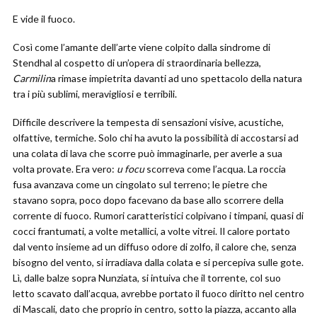
E vide il fuoco.
Così come l’amante dell’arte viene colpito dalla sindrome di
Stendhal al cospetto di un’opera di straordinaria bellezza,
Carmilin
a rimase impietrita davanti ad uno spettacolo della natura
tra i più sublimi, meravigliosi e terribili.
Difficile descrivere la tempesta di sensazioni visive, acustiche,
olfattive, termiche. Solo chi ha avuto la possibilità di accostarsi ad
una colata di lava che scorre può immaginarle, per averle a sua
volta provate. Era vero:
u focu
scorreva come l’acqua. La roccia
fusa avanzava come un cingolato sul terreno; le pietre che
stavano sopra, poco dopo facevano da base allo scorrere della
corrente di fuoco. Rumori caratteristici colpivano i timpani, quasi di
cocci frantumati, a volte metallici, a volte vitrei. Il calore portato
dal vento insieme ad un diffuso odore di zolfo, il calore che, senza
bisogno del vento, si irradiava dalla colata e si percepiva sulle gote.
Lì, dalle balze sopra Nunziata, si intuiva che il torrente, col suo
letto scavato dall’acqua, avrebbe portato il fuoco diritto nel centro
di Mascali, dato che proprio in centro, sotto la piazza, accanto alla