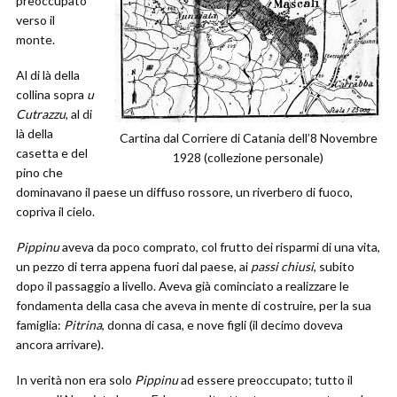
preoccupato
verso il
monte.
Al di là della
collina sopra
u
Cutrazzu
, al di
là della
Cartina dal Corriere di Catania dell’8 Novembre
casetta e del
1928 (collezione personale)
pino che
dominavano il paese un diffuso rossore, un riverbero di fuoco,
copriva il cielo.
Pippinu
aveva da poco comprato, col frutto dei risparmi di una vita,
un pezzo di terra appena fuori dal paese, ai
passi
chiusi
, subito
dopo il passaggio a livello. Aveva già cominciato a realizzare le
fondamenta della casa che aveva in mente di costruire, per la sua
famiglia:
Pitrina
, donna di casa, e nove figli (il decimo doveva
ancora arrivare).
In verità non era solo
Pippinu
ad essere preoccupato; tutto il