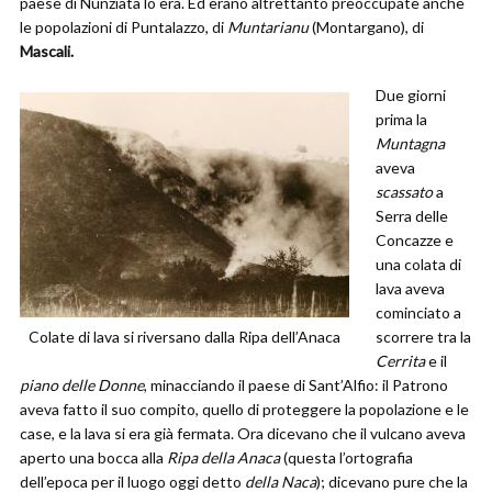
paese di Nunziata lo era. Ed erano altrettanto preoccupate anche
le popolazioni di Puntalazzo, di
Muntarianu
(Montargano), di
Mascali.
Due giorni
prima la
Muntagna
aveva
scassato
a
Serra delle
Concazze e
una colata di
lava aveva
cominciato a
Colate di lava si riversano dalla Ripa dell’Anaca
scorrere tra la
Cerrita
e il
piano
delle Donne
, minacciando il paese di Sant’Alfio: il Patrono
aveva fatto il suo compito, quello di proteggere la popolazione e le
case, e la lava si era già fermata. Ora dicevano che il vulcano aveva
aperto una bocca alla
Ripa della Anaca
(questa l’ortografia
dell’epoca per il luogo oggi detto
della Naca
); dicevano pure che la