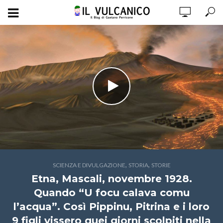
,
,
SCIENZA E DIVULGAZIONE
STORIA
STORIE
Etna, Mascali, novembre 1928.
Quando “U focu calava comu
l’acqua”. Così Pippinu, Pitrina e i loro
9 figli vissero quei giorni scolpiti nella