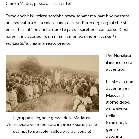
Chiesa Madre, passava il torrente!
Forse anche Nunziata sarebbe stata sommersa, sarebbe bastata
una sbavatura della colata, una rottura di uno degli argini che si
erano formati, ed anche questo paese sarebbe scomparso. Così
parve che accadesse: un ramo sembrava dirigersi verso
la
Nunziatella
… ma si arrestò presto.
Per
Nunziata
il miracolo era
avvenuto.
Lo stesso non
avvenne per
Mascali: il
giorno dopo,
dalle alture
dello
Il gruppo in legno e gesso della Madonna
Scarrone, la
Annunziata viene portata in processione per lo
gente
scampato pericolo (collezione personale)
attonita