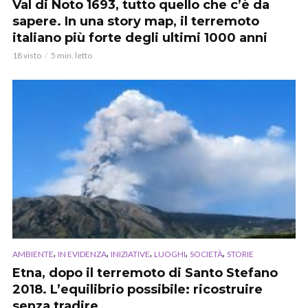
Val di Noto 1693, tutto quello che c’è da
sapere. In una story map, il terremoto
italiano più forte degli ultimi 1000 anni
18 visto
5 min. letto
,
,
,
,
,
AMBIENTE
IN EVIDENZA
INIZIATIVE
LUOGHI
SOCIETÀ
STORIE
Etna, dopo il terremoto di Santo Stefano
2018. L’equilibrio possibile: ricostruire
senza tradire