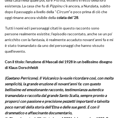
della casa nella quale poi, lui e
Pitrina,
vissero il resto della loro
esistenza. La casa che fu di
Pippinu
c’è ancora, a Nunziata, subito
dopo il passaggio a livello della “
Circum”
e poco prima di ciò che
oggi rimane ancora visibile della
colata del ’28
.
Tutti i nomi ed i personaggi citati in questo racconto sono
persone realmente esistite; l’episodio raccontato, anche se un po’
arricchito con la fantasia, è realmente accaduto novant’anni fa e mi
è stato tramandato da uno dei personaggi che hanno vissuto
quell’evento.
Con il titolo: l’eruzione di Mascali del 1928 in un bellissimo disegno
di Klaus Dorschfeldt
(Gaetano Perricone). Il Vulcanico la vuole ricordare così, con molta
semplicità, la grande eruzione di novant’anni fa: con questo
bellissimo ed emozionante racconto, testimonianza autentica
tramandata e raccolta dal grande Santo Scalia, sempre pronto a
proporci con passione e precisione pezzetti importanti e talvolta
poco narrati della storia dell’Etna e delle sue genti. E con il
drammatico e affascinante documentario,