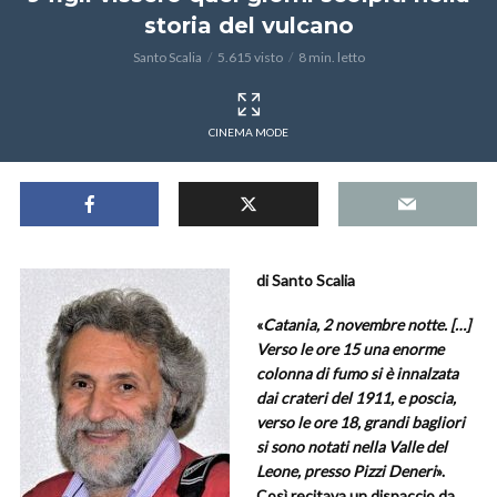
storia del vulcano
Santo Scalia
5.615 visto
8 min. letto
CINEMA MODE
di Santo Scalia
«
Catania, 2 novembre notte. […]
Verso le ore 15 una enorme
colonna di fumo si è innalzata
dai crateri del 1911, e poscia,
verso le ore 18, grandi bagliori
si sono notati nella Valle del
Leone, presso Pizzi Deneri
».
Così recitava un dispaccio da