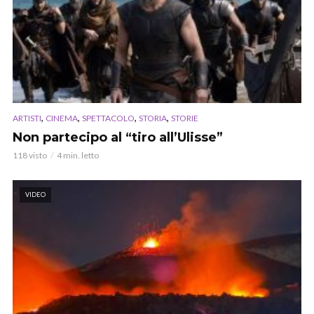
,
,
,
,
ARTISTI
CINEMA
SPETTACOLO
STORIA
STORIE
Non partecipo al “tiro all’Ulisse”
118 visto
4 min. letto
VIDEO