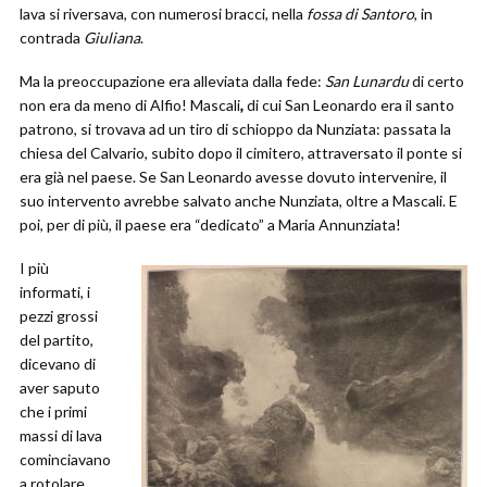
lava si riversava, con numerosi bracci, nella
fossa di Santoro
, in
contrada
Giuliana
.
Ma la preoccupazione era alleviata dalla fede:
San Lunardu
di certo
non era da meno di Alfio! Mascali
,
di cui San Leonardo era il santo
patrono, si trovava ad un tiro di schioppo da Nunziata: passata la
chiesa del Calvario, subito dopo il cimitero, attraversato il ponte si
era già nel paese. Se San Leonardo avesse dovuto intervenire, il
suo intervento avrebbe salvato anche Nunziata, oltre a Mascali. E
poi, per di più, il paese era “dedicato” a Maria Annunziata!
I più
informati, i
pezzi grossi
del partito,
dicevano di
aver saputo
che i primi
massi di lava
cominciavano
a rotolare