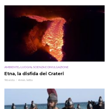
,
,
AMBIENTE
LUOGHI
SCIENZA E DIVULGAZIONE
Etna, la disfida dei Crateri
96 visto
4 min. letto