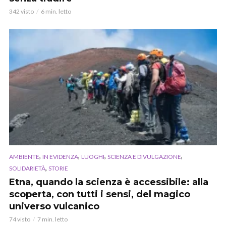
342 visto
6 min. letto
,
,
,
,
AMBIENTE
IN EVIDENZA
LUOGHI
SCIENZA E DIVULGAZIONE
,
SOLIDARIETÀ
STORIE
Etna, quando la scienza è accessibile: alla
scoperta, con tutti i sensi, del magico
universo vulcanico
74 visto
7 min. letto