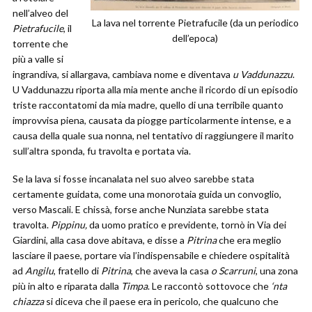
nell’alveo del
La lava nel torrente Pietrafucile (da un periodico
Pietrafucile
, il
dell’epoca)
torrente che
più a valle si
ingrandiva, si allargava, cambiava nome e diventava
u Vaddunazzu
.
U Vaddunazzu riporta alla mia mente anche il ricordo di un episodio
triste raccontatomi da mia madre, quello di una terribile quanto
improvvisa piena, causata da piogge particolarmente intense, e a
causa della quale sua nonna, nel tentativo di raggiungere il marito
sull’altra sponda, fu travolta e portata via.
Se la lava si fosse incanalata nel suo alveo sarebbe stata
certamente guidata, come una monorotaia guida un convoglio,
verso Mascali. E chissà, forse anche Nunziata sarebbe stata
travolta.
Pippinu,
da uomo pratico e previdente, tornò in Via dei
Giardini, alla casa dove abitava, e disse a
Pitrina
che era meglio
lasciare il paese, portare via l’indispensabile e chiedere ospitalità
ad
Angilu
, fratello di
Pitrina
, che aveva la casa
o Scarruni
, una zona
più in alto e riparata dalla
Timpa
. Le raccontò sottovoce che
‘nta
chiazza
si diceva che il paese era in pericolo, che qualcuno che