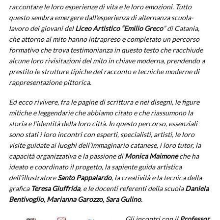
raccontare le loro esperienze di vita e le loro emozioni. Tutto
questo sembra emergere dall’esperienza di alternanza scuola-
lavoro dei giovani del
Liceo Artistico “Emilio Greco
” di Catania,
che attorno al mito hanno intrapreso e completato un percorso
formativo che trova testimonianza in questo testo che racchiude
alcune loro rivisitazioni del mito in chiave moderna, prendendo a
prestito le strutture tipiche del racconto e tecniche moderne di
rappresentazione pittorica.
Ed ecco rivivere, fra le pagine di scrittura e nei disegni, le figure
mitiche e leggendarie che abbiamo citato e che riassumono la
storia e l’identità della loro città. In questo percorso, essenziali
sono stati i loro incontri con esperti, specialisti, artisti, le loro
visite guidate ai luoghi dell’immaginario catanese, i loro tutor, la
capacità organizzativa e la passione di
Monica Maimone
che ha
ideato e coordinato il progetto, la sapiente guida artistica
dell’illustratore
Santo
Pappalardo
, la creatività e la tecnica della
grafica
Teresa Giuffrida
, e le docenti referenti della scuola
Daniela
Bentivoglio, Marianna Garozzo, Sara Gulino
.
Gli incontri con il
Professor