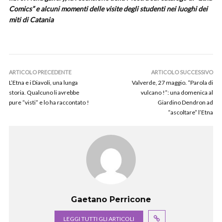
Comics” e alcuni momenti delle visite degli studenti nei luoghi dei
miti di Catania
ARTICOLO PRECEDENTE
ARTICOLO SUCCESSIVO
L’Etna e i Diavoli, una lunga
Valverde, 27 maggio. “Parola di
storia. Qualcuno li avrebbe
vulcano !”: una domenica al
pure “visti” e lo ha raccontato !
Giardino Dendron ad
“ascoltare” l’Etna
Gaetano Perricone
LEGGI TUTTI GLI ARTICOLI