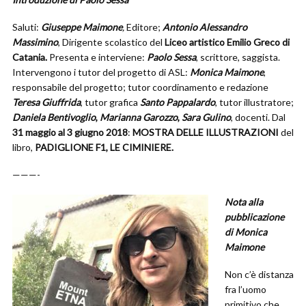
Saluti:
Giuseppe Maimone
,
Editore;
Antonio Alessandro
Massimino
, Dirigente scolastico del
Liceo artistico
Emilio Greco di
Catania.
Presenta e interviene:
Paolo Sessa
, scrittore, saggista.
Intervengono i tutor del progetto di ASL:
Monica Maimone
,
responsabile del progetto; tutor coordinamento e redazione
Teresa Giuffrida
, tutor grafica
Santo Pappalardo
, tutor illustratore;
Daniela Bentivoglio
,
Marianna Garozzo
,
Sara Gulino
, docenti. Dal
31 maggio al 3 giugno 2018
:
MOSTRA DELLE ILLUSTRAZIONI
del
libro,
PADIGLIONE
F1,
LE CIMINIERE.
———-
Nota alla
pubblicazione
di Monica
Maimone
Non c’è distanza
fra l’uomo
primitivo che