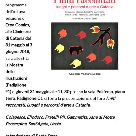
programma
dell’ottava
edizione di
Etna Comics,
alle Ciminiere
di Catania dal
31 maggio al 3
giugno 2018,
sarà allestita
la
Mostra
delle
illustrazioni
(Padiglione
F1)
e
giovedì 31 maggio alle 11, 30
presso la
sala Polifemo
,
piano
terra
,
Padiglione C1
si terrà la presentazione del libro
I miti
raccontati. Luoghi e percorsi d’arte a Catania.
Colapesce, Eliodoro, Fratelli Pii, Gammazita, Jana di Motta,
Proserpina, Sant’Agata, Uzeta.
Introduzione di Paolo Sessa