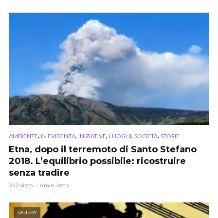
,
,
,
,
,
AMBIENTE
IN EVIDENZA
INIZIATIVE
LUOGHI
SOCIETÀ
STORIE
Etna, dopo il terremoto di Santo Stefano
2018. L’equilibrio possibile: ricostruire
senza tradire
342 visto
6 min. letto
GALLERY