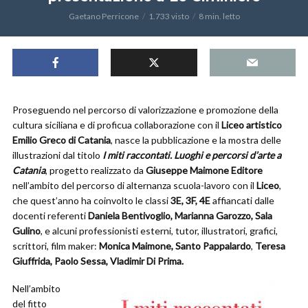
Gaetano Perricone
1.733 visto
8 min. letto
Proseguendo nel percorso di valorizzazione e promozione della
cultura siciliana e di proficua collaborazione con il
Liceo artistico
Emilio Greco di Catania
, nasce la pubblicazione e la mostra delle
illustrazioni dal titolo
I miti raccontati. Luoghi e percorsi d’arte a
Catania
, progetto realizzato da
Giuseppe Maimone Editore
nell’ambito del percorso di alternanza scuola-lavoro con il
Liceo
,
che quest’anno ha coinvolto le classi
3E, 3F, 4E
affiancati dalle
docenti referenti
Daniela Bentivoglio, Marianna Garozzo, Sala
Gulino
, e alcuni professionisti esterni, tutor, illustratori, grafici,
scrittori, film maker:
Monica Maimone, Santo Pappalardo
,
Teresa
Giuffrida,
Paolo Sessa, Vladimir Di Prima.
Nell’ambito
del fitto