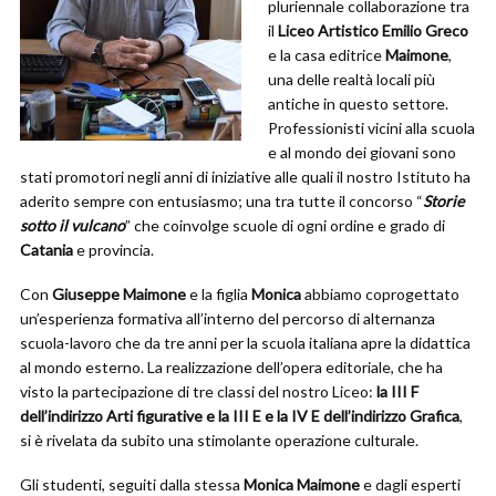
pluriennale collaborazione tra
il
Liceo Artistico Emilio
Greco
e la casa editrice
Maimone
,
una delle realtà locali più
antiche in questo settore.
Professionisti vicini alla scuola
e al mondo dei giovani sono
stati promotori negli anni di iniziative alle quali il nostro Istituto ha
aderito sempre con entusiasmo; una tra tutte il concorso “
Storie
sotto il vulcano
” che coinvolge scuole di ogni ordine e grado di
Catania
e provincia.
Con
Giuseppe Maimone
e la figlia
Monica
abbiamo coprogettato
un’esperienza formativa all’interno del percorso di alternanza
scuola-lavoro che da tre anni per la scuola italiana apre la didattica
al mondo esterno. La realizzazione dell’opera editoriale, che ha
visto la partecipazione di tre classi del nostro Liceo:
la III F
dell’indirizzo Arti figurative e la III E e la IV E dell’indirizzo Grafica
,
si è rivelata da subito una stimolante operazione culturale.
Gli studenti, seguiti dalla stessa
Monica Maimone
e dagli esperti