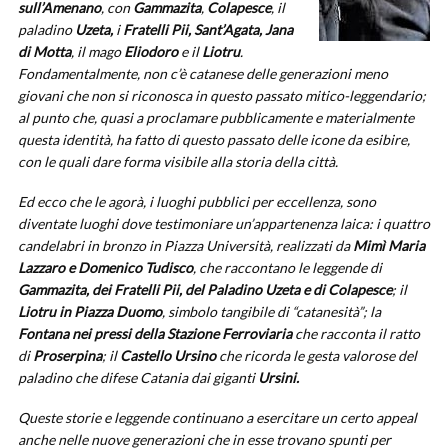
sull’Amenano
, con
Gammazita
,
Colapesce
, il
paladino
Uzeta,
i
Fratelli Pii, Sant’Agata, Jana
di Motta
, il mago
Eliodoro
e il
Liotru
.
Fondamentalmente, non c’è catanese delle generazioni meno
giovani che non si riconosca in questo passato mitico-leggendario;
al punto che, quasi a proclamare pubblicamente e materialmente
questa identità, ha fatto di questo passato delle icone da esibire,
con le quali dare forma visibile alla storia della città.
Ed ecco che le agorà, i luoghi pubblici per eccellenza, sono
diventate luoghi dove testimoniare un’appartenenza laica: i quattro
candelabri in bronzo in Piazza Università, realizzati da
Mimì Maria
Lazzaro e Domenico Tudisco
, che raccontano le leggende di
Gammazita, dei Fratelli Pii, del Paladino Uzeta e di Colapesce
; il
Liotru in Piazza Duomo
, simbolo tangibile di “catanesità”; la
Fontana nei pressi della Stazione Ferroviaria
che racconta il ratto
di
Proserpina
; il
Castello Ursino
che ricorda le gesta valorose del
paladino che difese Catania dai giganti
Ursini.
Queste storie e leggende continuano a esercitare un certo appeal
anche nelle nuove generazioni che in esse trovano spunti per