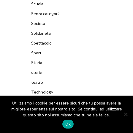
Scuola
Senza categoria
Società
Solidarietà
Spettacolo
Sport
Storia
storie
teatro
Technology
televisione
Utilizziamo i cookie per essere sicuri che tu possa avere la
migliore esperienza sul nostro sito. Se continui ad utilizzare
tradizioni
questo sito noi assumiamo che tu ne sia felice.
Travel
Ok
viaggi