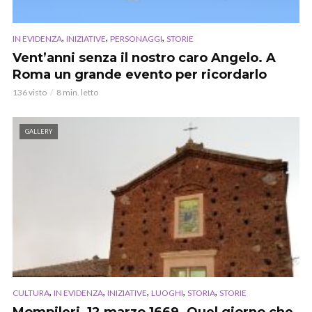
,
,
,
IN EVIDENZA
INIZIATIVE
PERSONAGGI
STORIE
Vent’anni senza il nostro caro Angelo. A
Roma un grande evento per ricordarlo
136 visto
8 min. letto
GALLERY
,
,
,
,
,
CULTURA
IN EVIDENZA
INIZIATIVE
LUOGHI
STORIA
STORIE
Mompileri, 12 marzo 1669. Quel giorno che