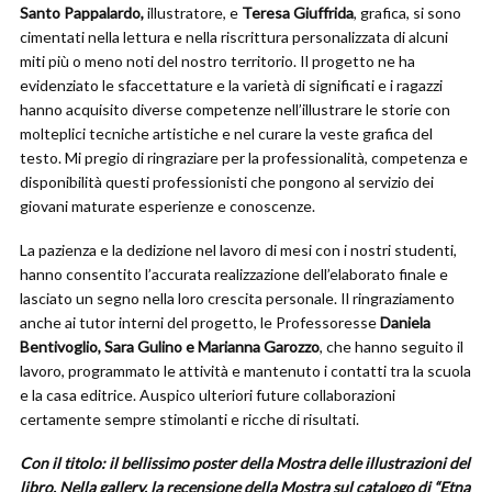
Santo
Pappalardo,
illustratore, e
Teresa
Giuffrida
, grafica, si sono
cimentati nella lettura e nella riscrittura personalizzata di alcuni
miti più o meno noti del nostro territorio. Il progetto ne ha
evidenziato le sfaccettature e la varietà di significati e i ragazzi
hanno acquisito diverse competenze nell’illustrare le storie con
molteplici tecniche artistiche e nel curare la veste grafica del
testo. Mi pregio di ringraziare per la professionalità, competenza e
disponibilità questi professionisti che pongono al servizio dei
giovani maturate esperienze e conoscenze.
La pazienza e la dedizione nel lavoro di mesi con i nostri studenti,
hanno consentito l’accurata realizzazione dell’elaborato finale e
lasciato un segno nella loro crescita personale. Il ringraziamento
anche ai tutor interni del progetto, le Professoresse
Daniela
Bentivoglio, Sara Gulino e Marianna Garozzo
, che hanno seguito il
lavoro, programmato le attività e mantenuto i contatti tra la scuola
e la casa editrice. Auspico ulteriori future collaborazioni
certamente sempre stimolanti e ricche di risultati.
Con il titolo: il bellissimo poster della Mostra delle illustrazioni del
libro. Nella gallery, la recensione della Mostra sul catalogo di “Etna