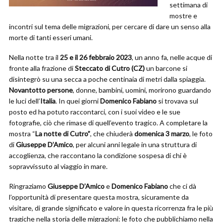
settimana di
mostre e
incontri sul tema delle migrazioni, per cercare di dare un senso alla
morte di tanti esseri umani.
Nella notte tra il
25 e il 26 febbraio 2023
, un anno fa, nelle acque di
fronte alla frazione di
Steccato di Cutro (CZ)
un barcone si
disintegrò su una secca a poche centinaia di metri dalla spiaggia.
Novantotto persone
, donne, bambini, uomini, morirono guardando
le luci dell’
Italia
. In quei giorni
Domenico Fabiano
si trovava sul
posto ed ha potuto raccontarci, con i suoi video e le sue
fotografie, ciò che rimase di quell’evento tragico. A completare la
mostra “
La notte di Cutro”
, che chiuderà
domenica 3 marzo
, le foto
di
Giuseppe D’Amico
, per alcuni anni legale in una struttura di
accoglienza, che raccontano la condizione sospesa di chi è
sopravvissuto al viaggio in mare.
Ringraziamo
Giuseppe D’Amico
e
Domenico Fabiano
che ci dà
l’opportunità di presentare questa mostra, sicuramente da
visitare, di grande significato e valore in questa ricorrenza fra le più
tragiche nella storia delle migrazioni: le foto che pubblichiamo nella