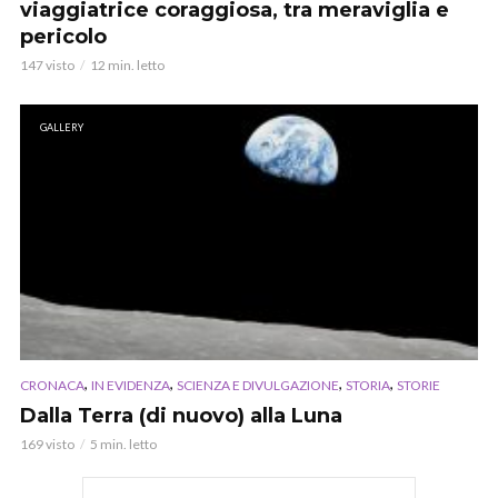
viaggiatrice coraggiosa, tra meraviglia e
pericolo
147 visto
12 min. letto
GALLERY
,
,
,
,
CRONACA
IN EVIDENZA
SCIENZA E DIVULGAZIONE
STORIA
STORIE
Dalla Terra (di nuovo) alla Luna
169 visto
5 min. letto