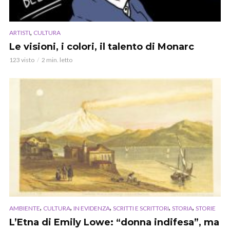
,
ARTISTI
CULTURA
Le visioni, i colori, il talento di Monarc
123 visto
2 min. letto
,
,
,
,
,
AMBIENTE
CULTURA
IN EVIDENZA
SCRITTI E SCRITTORI
STORIA
STORIE
L’Etna di Emily Lowe: “donna indifesa”, ma