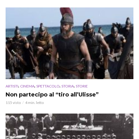
,
,
,
,
ARTISTI
CINEMA
SPETTACOLO
STORIA
STORIE
Non partecipo al “tiro all’Ulisse”
115 visto
4 min. letto