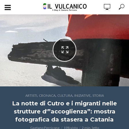
,
,
,
,
ARTISTI
CRONACA
CULTURA
INIZIATIVE
STORIA
La notte di Cutro e i migranti nelle
strutture d'”accoglienza”: mostra
fotografica da stasera a Catania
Gaetano Perricone
198 visto
2 min. letto