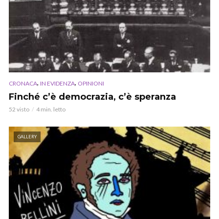
,
,
CRONACA
IN EVIDENZA
OPINIONI
Finché c’è democrazia, c’è speranza
52 visto
4 min. letto
GALLERY