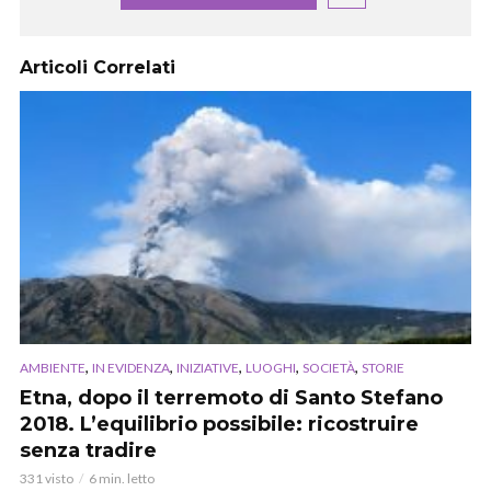
Articoli Correlati
,
,
,
,
,
AMBIENTE
IN EVIDENZA
INIZIATIVE
LUOGHI
SOCIETÀ
STORIE
Etna, dopo il terremoto di Santo Stefano
2018. L’equilibrio possibile: ricostruire
senza tradire
331 visto
6 min. letto