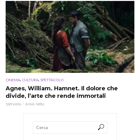
,
,
CINEMA
CULTURA
SPETTACOLO
Agnes, William. Hamnet. Il dolore che
divide, l’arte che rende immortali
169 visto
6 min. letto