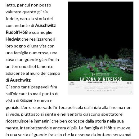
letto, per cui non posso
valutare quanto gli sia
fedele, narra la storia del
comandante di
Auschwitz
Rudolf Höß
e sua moglie
Hedwig
che realizzarono il
loro sogno di una vita con
una famiglia numerosa, una
casa e un grande giardino in
un terreno direttamente
adiacente al muro del campo
di
Auschwitz
.
Ci sono tanti pregevoli film
sull’olocausto ma il punto di
vista di
Glazer
è nuovo e
geniale. L’orrore pervade l’intera pellicola dall’inizio alla fine ma non
si vede, piuttosto si sente e nel sentirlo ciascuno spettatore
ricostruisce le immagini che ben conosce dalla storia nella sua
mente, interiorizzandole ancora di più. La famiglia di
Höb
si muove
in una sorta di grande fratello che la osserva da lontano senza mai