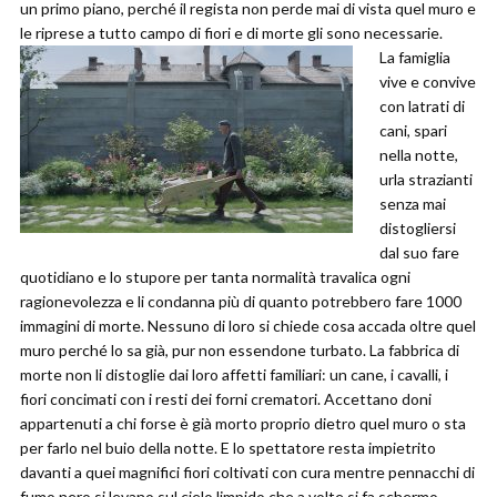
un primo piano, perché il regista non perde mai di vista quel muro e
le riprese a tutto campo di fiori e di morte gli sono necessarie.
La famiglia
vive e convive
con latrati di
cani, spari
nella notte,
urla strazianti
senza mai
distogliersi
dal suo fare
quotidiano e lo stupore per tanta normalità travalica ogni
ragionevolezza e li condanna più di quanto potrebbero fare 1000
immagini di morte. Nessuno di loro si chiede cosa accada oltre quel
muro perché lo sa già, pur non essendone turbato. La fabbrica di
morte non li distoglie dai loro affetti familiari: un cane, i cavalli, i
fiori concimati con i resti dei forni crematori. Accettano doni
appartenuti a chi forse è già morto proprio dietro quel muro o sta
per farlo nel buio della notte. E lo spettatore resta impietrito
davanti a quei magnifici fiori coltivati con cura mentre pennacchi di
fumo nero si levano sul cielo limpido che a volte si fa schermo