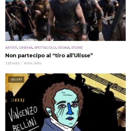
,
,
,
,
ARTISTI
CINEMA
SPETTACOLO
STORIA
STORIE
Non partecipo al “tiro all’Ulisse”
118 visto
4 min. letto
GALLERY