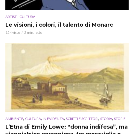
,
ARTISTI
CULTURA
Le visioni, i colori, il talento di Monarc
124 visto
2 min. letto
,
,
,
,
,
AMBIENTE
CULTURA
IN EVIDENZA
SCRITTI E SCRITTORI
STORIA
STORIE
L’Etna di Emily Lowe: “donna indifesa”, ma